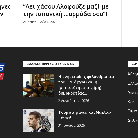
ηνες
“Αει χάσου Αλαφούζε μαζί με
αν
την ισπανική …αρμάδα σου”!
28 Σεπτεμβρίου, 2020
ΑΚΟΜΑ ΠΕΡΙΣΣΟΤΕΡΑ ΝΕΑ
ΔΗ
Αθλητ
Η μνημειώδης φιλανθρωπία
του… Νιάρχου και η
Ελλα
(μη)ποιότητα της (μη)
δημοκρατίας...
Δικαι
2 Αυγούστου, 2026
Κοινω
Θέμα
Τουμπα-μάνια και Ντελια-
μάνια!
Διεθν
31 Ιουλίου, 2026