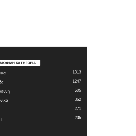
ΜΟΦΙΛΗ ΚΑΤΗΓΟΡΙΑ
1313
ικα
1247
δα
505
οσυνη
352
νικα
271
235
η