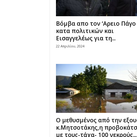
Γ
ι
ά
Βόμβα απο τον ‘Αρειο Πάγο
ν
κατα πολιτικών και
ν
Εισαγγελέως για τη...
η
ς
22 Απριλίου, 2024
Ν
τ
ά
σ
κ
α
ς
Ο μεθυσμένος από την εξου
κ.Μητσοτάκης,η προβοκάτσ
με τους-τάχα- 100 νεκρούς...