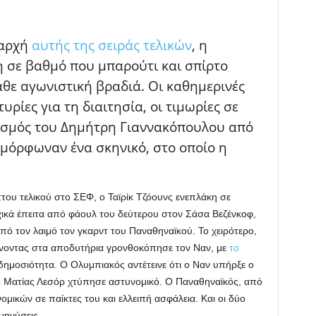
 αρχή
αυτής της σειράς τελικών
, η
 σε βαθμό που μπαρούτι και σπίρτο
θε αγωνιστική βραδιά. Οι καθημερινές
ρίες για τη διαιτησία, οι τιμωρίες σε
εισμός του Δημήτρη Γιαννακόπουλου από
αμόρφωναν ένα σκηνικό, στο οποίο η
πτου τελικού στο ΣΕΦ, ο Ταϊρίκ Τζόουνς ενεπλάκη σε
χικά έπειτα από φάουλ του δεύτερου στον Σάσα Βεζένκοφ,
πό τον λαιμό τον γκαρντ του Παναθηναϊκού. Το χειρότερο,
ίνοντας στα αποδυτήρια γρονθοκόπησε τον Ναν, με
το
δημοσιότητα. Ο Ολυμπιακός αντέτεινε ότι ο Ναν υπήρξε ο
 ο Ματίας Λεσόρ χτύπησε αστυνομικό. Ο Παναθηναϊκός, από
ομικών σε παίκτες του και ελλειπή ασφάλεια. Και οι δύο
μηνύσεις.