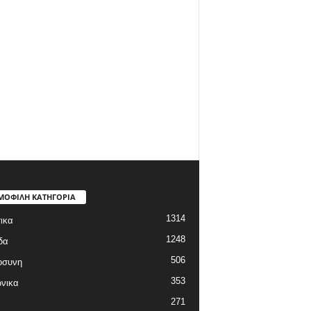
ΜΟΦΙΛΗ ΚΑΤΗΓΟΡΙΑ
1314
ικα
1248
δα
506
οσυνη
353
νικα
271