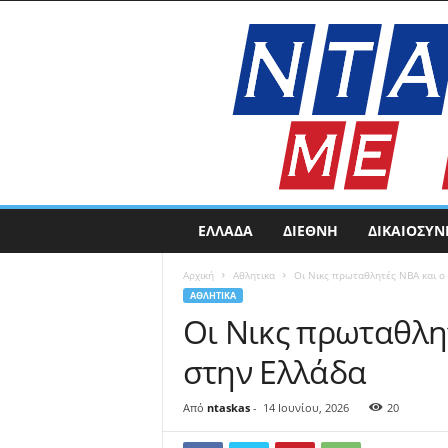
N
ΕΛΛΑΔΑ
ΔΙΕΘΝΗ
ΔΙΚΑΙΟΣΥΝ
t
a
Αρχική
Αθλητικα
Οι Νικς πρωταθλητές ΝΒΑ και ο
s
ΑΘΛΗΤΙΚΑ
k
Οι Νικς πρωταθλη
a
s
στην Ελλάδα
N
E
W
Από
ntaskas
-
14 Ιουνίου, 2026
20
S
|