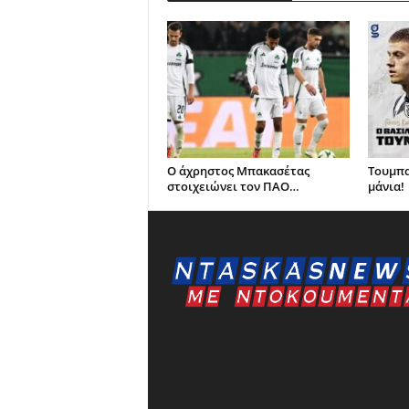
Ο άχρηστος Μπακασέτας
Τουμπα
στοιχειώνει τον ΠΑΟ…
μάνια!