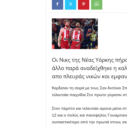
Γ
ι
ά
ν
ν
η
ς
Ν
τ
Οι Νικς της Νέας Υόρκης πήρ
ά
σ
άλλο παρά αναδείχθηκε η κα
κ
απο πλευράς νικών και εμφαν
α
ς
Κερδισαν τη σειρά με τους Σαν Αντόνιο Σ
τελευταία παιχνίδια.Στο πρώτο γύρισαν σ
Στον πέμπτο και τελευταίο αγώνα μέσα στ
12 και ο πολύς και πανύψηλος Γουαμπανιά
ουσιαστικότερο από την πρωτιά στους σκ