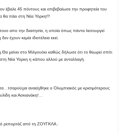
σον έβαλε 45 πόντους και επιβεβαίωσε την προφητεία του
 θα πάει στη Νέα Υόρκη!!!
ονο απο την διαιτησία, η οποία όπως πάντα λειτουργεί
εν έχουν κεμία ιδιοτέλεια εκεί.
Θα μείνει στο Μιλγουόκι καθώς δήλωσε ότι το θεωρεί σπίτι
εί στη Νέα Υόρκη η κάπου αλλού με ανταλλαγή.
 τα…τσαρούχια αναείχθηκε ο Ολυμπιακός με κρισιμότερους
υλίδη και Ασκιανάκη!…
τικό ρεπορτάζ από τη ΖΟΥΓΚΛΑ.: