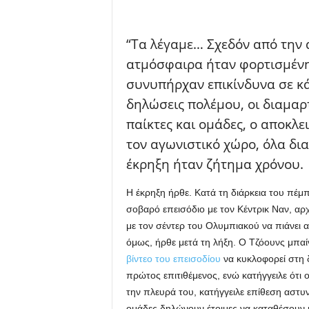
“Tα λέγαμε… Σχεδόν από την
ατμόσφαιρα ήταν φορτισμένη
συνυπήρχαν επικίνδυνα σε κά
δηλώσεις πολέμου, οι διαμαρτυ
παίκτες και ομάδες, ο αποκλ
τον αγωνιστικό χώρο, όλα δι
έκρηξη ήταν ζήτημα χρόνου.
Η έκρηξη ήρθε. Κατά τη διάρκεια του πέμ
σοβαρό επεισόδιο με τον Κέντρικ Ναν, αρ
με τον σέντερ του Ολυμπιακού να πιάνει α
όμως, ήρθε μετά τη λήξη. Ο Τζόουνς μπα
βίντεο του επεισοδίου
να κυκλοφορεί στη 
πρώτος επιτιθέμενος, ενώ κατήγγειλε ότι
την πλευρά του, κατήγγειλε επίθεση αστυν
ομάδες δηλώνουν έτοιμες να καταθέσουν 