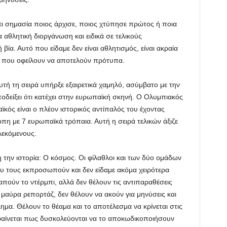
χει σημασία ποιος άρχισε, ποιος χτύπησε πρώτος ή ποια
 αθλητική διοργάνωση και ειδικά σε τελικούς
βία. Αυτό που είδαμε δεν είναι αθλητισμός, είναι ακραία
ς που οφείλουν να αποτελούν πρότυπα.
τή τη σειρά υπήρξε εξαιρετικά χαμηλό, ασύμβατο με την
ποδείξει ότι κατέχει στην ευρωπαϊκή σκηνή. Ο Ολυμπιακός
ός είναι ο πλέον ιστορικός αντίπαλός του έχοντας
πη με 7 ευρωπαϊκά τρόπαια. Αυτή η σειρά τελικών άξιζε
λεκόμενους.
την ιστορία: Ο κόσμος. Οι φίλαθλοι και των δύο ομάδων
 τους εκπροσωπούν και δεν είδαμε ακόμα χειρότερα
πούν το ντέρμπι, αλλά δεν θέλουν τις αντιπαραθέσεις
 μαύρα ρεπορτάζ, δεν θέλουν να ακούν για μηνύσεις και
μα. Θέλουν το θέαμα και το αποτέλεσμα να κρίνεται στις
φαίνεται πως δυσκολεύονται να το αποκωδικοποιήσουν