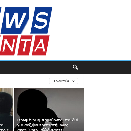
Τελευταία
Ιερωμένοι εμπορεύονται παιδιά
τα
για σεξ,ψευτοεπιστήμονες
ψαχνε
σκοτώνουν, αλλά σσσττ!…