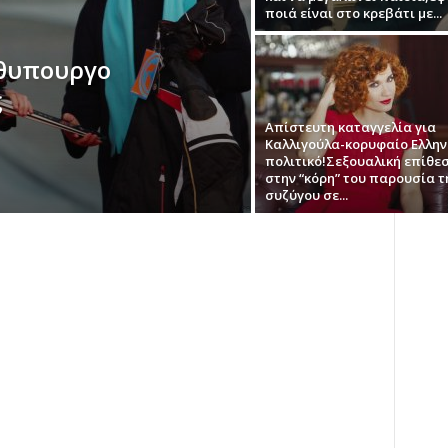
ποιά είναι στο κρεβάτι με...
θυπουργο
ς
Απίστευτη καταγγελία για
Καλλιγούλα-κορυφαίο Ελλη
πολιτικό!Σεξουαλική επίθε
στην “κόρη” του παρουσία 
συζύγου σε...