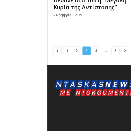
Πέθανε στα 103 η “Μεγάλη
Κυρία της Αντίστασης”
4 Νοεμβρίου, 2019
...
1
2
3
4
6