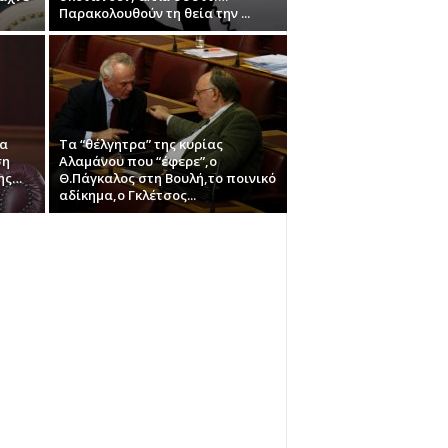
Παρακολουθούν τη θεία την ...
να
Τα “θέλγητρα” της κυρίας
ση
Αλαμάνου που “έφερε”,ο
της…
Θ.Πάγκαλος στη Βουλή,το ποινικό
αδίκημα,ο Γκλέτσος...