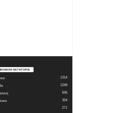
ΜΟΦΙΛΗ ΚΑΤΗΓΟΡΙΑ
1314
ικα
1249
δα
506
οσυνη
354
νικα
271