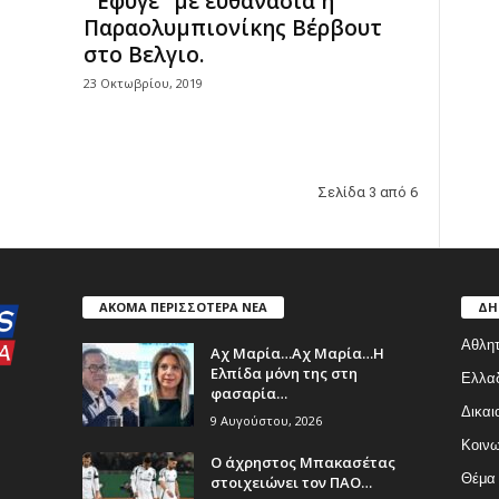
“‘Εφυγε” με ευθανασία η
Παραολυμπιονίκης Βέρβουτ
στο Βελγιο.
23 Οκτωβρίου, 2019
Σελίδα 3 από 6
ΑΚΟΜΑ ΠΕΡΙΣΣΟΤΕΡΑ ΝΕΑ
ΔΗ
Αθλητ
Aχ Μαρία…Αχ Μαρία…Η
Ελπίδα μόνη της στη
Ελλα
φασαρία…
Δικαι
9 Αυγούστου, 2026
Κοινω
Ο άχρηστος Μπακασέτας
Θέμα
στοιχειώνει τον ΠΑΟ…