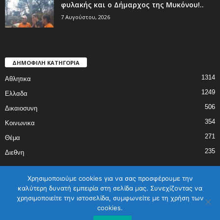
φυλακής και ο Δήμαρχος της Μυκόνου!..
7 Αυγούστου, 2026
ΔΗΜΟΦΙΛΗ ΚΑΤΗΓΟΡΙΑ
1314
Αθλητικα
1249
Ελλαδα
506
Δικαιοσυνη
354
Κοινωνικα
271
Θέμα
235
Διεθνη
Χρησιμοποιούμε cookies για να σας προσφέρουμε την
καλύτερη δυνατή εμπειρία στη σελίδα μας. Συνεχίζοντας να
χρησιμοποιείτε την ιστοσελίδα, συμφωνείτε με τη χρήση των
ΑΡΧΙΚΗ
ΕΛΛΑΔΑ
ΔΙΕΘΝΗ
ΔΙΚΑΙΟΣΥΝΗ
ΑΘΛΗΤΙΚΑ
cookies.
ΚΟΙΝΩΝΙΚΑ
ΓΥΝΑΙΚΑ
ΕΠΙΚΟΙΝΩΝΙΑ
Όροι χρήσης