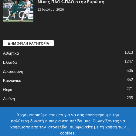
Νίκες ΠΑΟΚ-ΠΑΟ στην Ευρώπη!
23 Ιουλίου, 2026
ΔΗΜΟΦΙΛΗ ΚΑΤΗΓΟΡΙΑ
1313
Αθλητικα
1247
Ελλαδα
505
Δικαιοσυνη
352
Κοινωνικα
271
Θέμα
235
Διεθνη
Χρησιμοποιούμε cookies για να σας προσφέρουμε την
καλύτερη δυνατή εμπειρία στη σελίδα μας. Συνεχίζοντας να
χρησιμοποιείτε την ιστοσελίδα, συμφωνείτε με τη χρήση των
ΑΡΧΙΚΗ
ΕΛΛΑΔΑ
ΔΙΕΘΝΗ
ΔΙΚΑΙΟΣΥΝΗ
ΑΘΛΗΤΙΚΑ
cookies.
ΚΟΙΝΩΝΙΚΑ
ΓΥΝΑΙΚΑ
ΕΠΙΚΟΙΝΩΝΙΑ
Όροι χρήσης