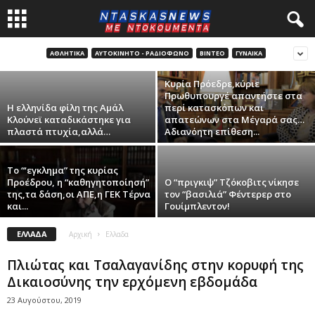
αγωνία για τα ανθελληνικά σχέδια της
Γερμανίας!..
ΑΘΛΗΤΙΚΑ
ΑΥΤΟΚΊΝΗΤΟ - ΡΑΔΙΌΦΩΝΟ
ΒΊΝΤΕΟ
ΓΥΝΑΙΚΑ
17 Ιανουαρίου, 2020
Κυρία Πρόεδρε,κύριε
Πρωθυπουργέ απαντήστε στα
Η ελληνίδα φίλη της Αμάλ
περί κατασκόπων και
Κλούνεϊ καταδικάστηκε για
απατεώνων στα Μέγαρά σας…
πλαστά πτυχία,αλλά…
Αδιανόητη επίθεση...
Το “‘εγκλημα” της κυρίας
Προέδρου, η “καθηγητοποίησή”
Ο “πριγκιψ” Τζόκοβιτς νίκησε
της,τα δάση,οι ΑΠΕ,η ΓΕΚ Τέρνα
τον “βασιλιά” Φέντερερ στο
και...
Γουίμπλεντον!
ΕΛΛΑΔΑ
Αρχική
Ελλαδα
Πλιώτας και Τσαλαγανίδης στην κορυφή της
Δικαιοσύνης την ερχόμενη εβδομάδα
23 Αυγούστου, 2019