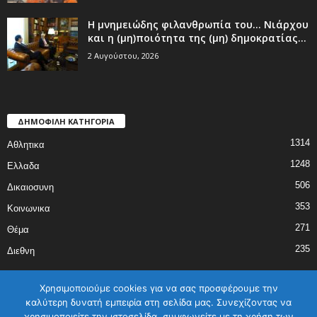
Η μνημειώδης φιλανθρωπία του… Νιάρχου
και η (μη)ποιότητα της (μη) δημοκρατίας...
2 Αυγούστου, 2026
ΔΗΜΟΦΙΛΗ ΚΑΤΗΓΟΡΙΑ
1314
Αθλητικα
1248
Ελλαδα
506
Δικαιοσυνη
353
Κοινωνικα
271
Θέμα
235
Διεθνη
Χρησιμοποιούμε cookies για να σας προσφέρουμε την
καλύτερη δυνατή εμπειρία στη σελίδα μας. Συνεχίζοντας να
χρησιμοποιείτε την ιστοσελίδα, συμφωνείτε με τη χρήση των