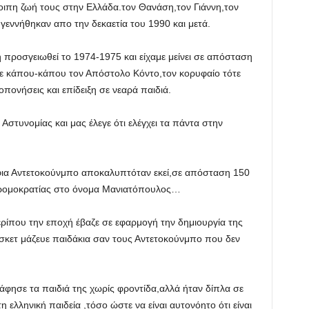
λοιπη ζωή τους στην Ελλάδα.τον Θανάση,τον Γιάννη,τον
γεννήθηκαν απο την δεκαετία του 1990 και μετά.
η προσγειωθεί το 1974-1975 και είχαμε μείνει σε απόσταση
 κάπου-κάπου τον Απόστολο Κόντο,τον κορυφαίο τότε
ονήσεις και επίδειξη σε νεαρά παιδιά.
Αστυνομίας και μας έλεγε ότι ελέγχει τα πάντα στην
φια Αντετοκούνμπο αποκαλυπτόταν εκεί,σε απόσταση 150
τρομοκρατίας στο όνομα Μανιατόπουλος…
ερίπου την εποχή έβαζε σε εφαρμογή την δημιουργία της
κετ μάζευε παιδάκια σαν τους Αντετοκούνμπο που δεν
 άφησε τα παιδιά της χωρίς φροντίδα,αλλά ήταν δίπλα σε
 ελληνική παιδεία ,τόσο ώστε να είναι αυτονόητο ότι είναι