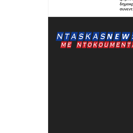
δημοκρ
συνεντ