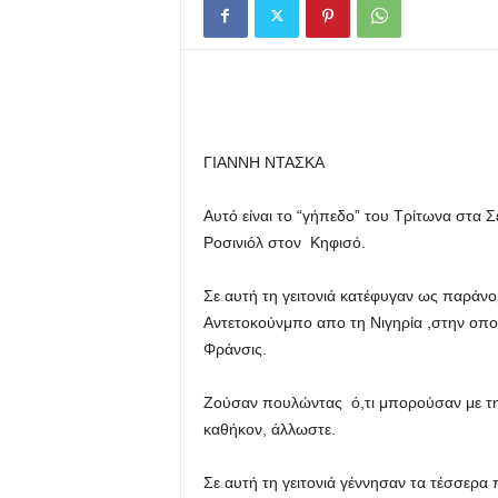
Γ
ι
ά
ν
ν
η
ς
ΓΙΑΝΝΗ ΝΤΑΣΚΑ
Ν
τ
Αυτό είναι το “γήπεδο” του Τρίτωνα στα 
ά
Ροσινιόλ στον Κηφισό.
σ
κ
Σε αυτή τη γειτονιά κατέφυγαν ως παράνομ
α
Αντετοκούνμπο απο τη Νιγηρία ,στην οποία
ς
Φράνσις.
Ζούσαν πουλώντας ό,τι μπορούσαν με την 
καθήκον, άλλωστε.
Σε αυτή τη γειτονιά γέννησαν τα τέσσερα