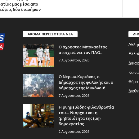
ατίας μας μέσα απο
εύξεις δύο διασήμων
ΑΚΟΜΑ ΠΕΡΙΣΣΟΤΕΡΑ ΝΕΑ
ΔΗ
Αθλητ
Ο άχρηστος Μπακασέτας
στοιχειώνει τον ΠΑΟ…
Ελλα
7 Αυγούστου, 2026
Δικαι
Κοινω
Ο Νέρων-Κυριάκος, o
Δήμαρχος της φυλακής και ο
Θέμα
Δήμαρχος της Μυκόνου!..
Διεθν
7 Αυγούστου, 2026
Η μνημειώδης φιλανθρωπία
του… Νιάρχου και η
(μη)ποιότητα της (μη)
δημοκρατίας...
2 Αυγούστου, 2026