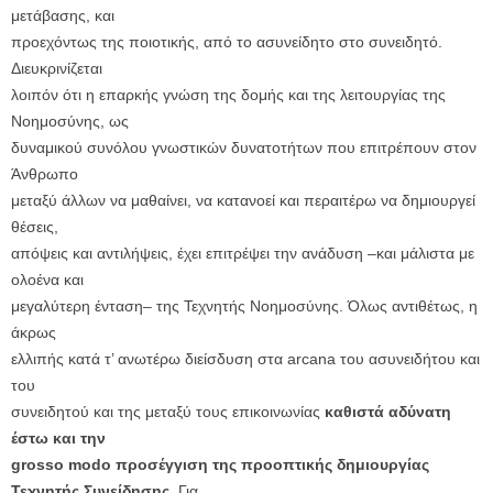
μετάβασης, και
προεχόντως της ποιοτικής, από το ασυνείδητο στο συνειδητό.
Διευκρινίζεται
λοιπόν ότι η επαρκής γνώση της δομής και της λειτουργίας της
Νοημοσύνης, ως
δυναμικού συνόλου γνωστικών δυνατοτήτων που επιτρέπουν στον
Άνθρωπο
μεταξύ άλλων να μαθαίνει, να κατανοεί και περαιτέρω να δημιουργεί
θέσεις,
απόψεις και αντιλήψεις, έχει επιτρέψει την ανάδυση –και μάλιστα με
ολοένα και
μεγαλύτερη ένταση– της Τεχνητής Νοημοσύνης. Όλως αντιθέτως, η
άκρως
ελλιπής κατά τ’ ανωτέρω διείσδυση στα arcana του ασυνειδήτου και
του
συνειδητού και της μεταξύ τους επικοινωνίας
καθιστά αδύνατη
έστω και την
grosso modo προσέγγιση της προοπτικής δημιουργίας
Τεχνητής Συνείδησης
. Για