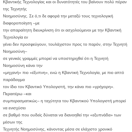
Κβαντικής Τεχνολογίας και οι δυνατότητές του βαίνουν πολύ πέραν
της Τεχνητής
Νοημοσύνης. Σε ό,τι δε αφορά την μεταξύ τους τεχνολογική
διαφοροποίηση –με
την απαραίτητη διευκρίνιση ότι οι ασχολούμενοι με την Κβαντική
Τεχνολογία εν
γένει δεν προσφεύγουν, τουλάχιστον προς το παρόν, στην Τεχνητή
Νοημοσύνη–
σε γενικές γραμμές μπορεί να υποστηριχθεί ότι η Τεχνητή
Νοημοσύνη κάνει την
«μηχανή» πιο «έξυπνη», ενώ η Κβαντική Τεχνολογία, με πιο απτό
παράδειγμα
τον ίδιο τον Κβαντικό Υπολογιστή, την κάνει πιο «γρήγορη».
Περαιτέρω –και
συμπερασματικώς– η ταχύτητα του Κβαντικού Υπολογιστή μπορεί
να ενισχύσει
σε βαθμό που ουδείς δύναται να διανοηθεί την «εξυπνάδα» των
μέσων της
Τεχνητής Νοημοσύνης, κάνοντας μέσα σε ελάχιστο χρονικό