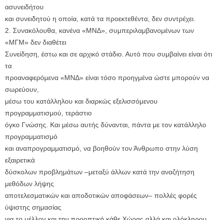
ασυνειδήτου
και συνειδητού η οποία, κατά τα προεκτεθέντα, δεν συντρέχει.
2. Συνακόλουθα, κανένα «ΜΝΔ», συμπεριλαμβανομένων των
«ΜΓΜ» δεν διαθέτει
Συνείδηση, έστω και σε αρχικό στάδιο. Αυτό που συμβαίνει είναι ότι
τα
προαναφερόμενα «ΜΝΔ» είναι τόσο προηγμένα ώστε μπορούν να
σωρεύουν,
μέσω του κατάλληλου και διαρκώς εξελισσόμενου
προγραμματισμού, τεράστιο
όγκο Γνώσης. Και μέσω αυτής δύνανται, πάντα με τον κατάλληλο
προγραμματισμό
και αναπρογραμματισμό, να βοηθούν τον Άνθρωπο στην λύση
εξαιρετικά
δύσκολων προβλημάτων –μεταξύ άλλων κατά την αναζήτηση
μεθόδων λήψης
αποτελεσματικών και αποδοτικών αποφάσεων– πολλές φορές
ύψιστης σημασίας
για το μέλλον και την προοπτική κάθε Χώρας αλλά και ολόκληρου