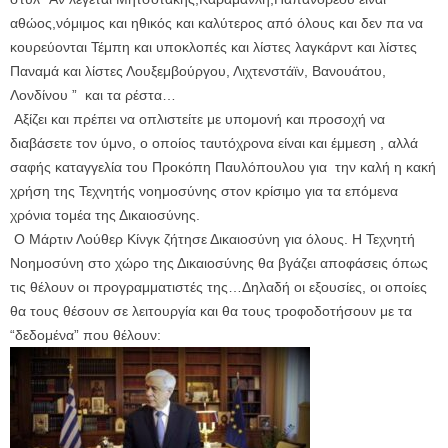
αθώος,νόμιμος και ηθικός και καλύτερος από όλους και δεν πα να
κουρεύονται Τέμπη και υποκλοπές και λίστες λαγκάρντ και λίστες
Παναμά και λίστες Λουξεμβούργου, Λιχτενστάϊν, Βανουάτου,
Λονδίνου ” και τα ρέστα…
Αξίζει και πρέπει να οπλιστείτε με υπομονή και προσοχή να
διαβάσετε τον ύμνο, ο οποίος ταυτόχρονα είναι και έμμεση , αλλά
σαφής καταγγελία του Προκόπη Παυλόπουλου για την καλή η κακή
χρήση της Τεχνητής νοημοσύνης στον κρίσιμο για τα επόμενα
χρόνια τομέα της Δικαιοσύνης.
Ο Μάρτιν Λούθερ Κίνγκ ζήτησε Δικαιοσύνη για όλους. Η Τεχνητή
Νοημοσύνη στο χώρο της Δικαιοσύνης θα βγάζει αποφάσεις όπως
τις θέλουν οι προγραμματιστές της…Δηλαδή οι εξουσίες, οι οποίες
θα τους θέσουν σε λειτουργία και θα τους τροφοδοτήσουν με τα
“δεδομένα” που θέλουν: