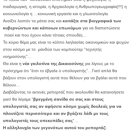
παιδαγωγική, η ιστορία, η Αρχαιολογία η Ανθρωπογεωγραφία(!!!) η
κοινωνιολογία η …κοινωνική εργασία και η γλωσσολογία.
Ανοίξτε λοιπόν τα μάτια σας και
κοιτάξτε στα βιογραφικά των
κυβερνώντων και κάποιων επωνύμων
για να διαπιστώσετε
ποιοί και που έχουν κάνει τέτοιες σπουδές…
Το κύριο θέμα μας είναι το κόλπο λεηλασίας οικονομικών και ψυχών
στον κόσμο με το μανδύα των κομπιούτερ “τεχνητής
νοημοσύνης”…
Θα είναι η
νέα γκιλοτίνα της Δικαιοσύνης
για λίγους με το
πρόσχημα ότι “έτσι το έβγαλε ο υπολογιστής”…Γιατί απλά θα
βάζουν στον υπολογιστή αυτά που θέλουν για να βγάλει αυτά που
θέλουν…
Διαβάζοντας το εκτενές ρεπορτάζ που ακολουθεί θα κατανοήσετε
γιατί θα λέγαμε “
βρεγμένη σανίδα σε σας και στους
υπολογιστές σας αν αφήσετε κόσμο χωρίς δουλειές για να
πλουτίζετε περισσότερο και αν βγάζετε λάδι με τους
υπολογιστές τους οπεκεπέδες σας
“…
Η αλληλουχία των γεγονότων αυτού του ρεπορτάζ: