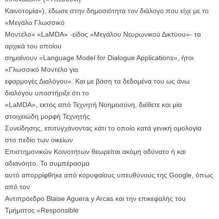
Καινοτομία»), έδωσε στην δημοσιότητα τον διάλογο που είχε με το
«Μεγάλο Γλωσσικό
Μοντέλο» «LaMDA» -είδος «Μεγάλου Νευρωνικού Δικτύου»- τα
αρχικά του οποίου
σημαίνουν «Language Model for Dialogue Applications», ήτοι
«Γλωσσικό Μοντέλο για
εφαρμογές Διαλόγου». Και με βάση τα δεδομένα του ως άνω
διαλόγου υποστήριξε ότι το
«LaMDA», εκτός από Τεχνητή Νοημοσύνη, διέθετε και μία
στοιχειώδη μορφή Τεχνητής
Συνείδησης, επιτυγχάνοντας κάτι το οποίο κατά γενική ομολογία
στο πεδίο των οικείων
Επιστημονικών Κοινοτήτων θεωρείται ακόμη αδύνατο ή και
αδιανόητο. Το συμπέρασμα
αυτό απορρίφθηκε από κορυφαίους υπευθύνους της Google, όπως
από τον
Αντιπρόεδρο Blaise Aguera y Arcas και την επικεφαλής του
Τμήματος «Responsible