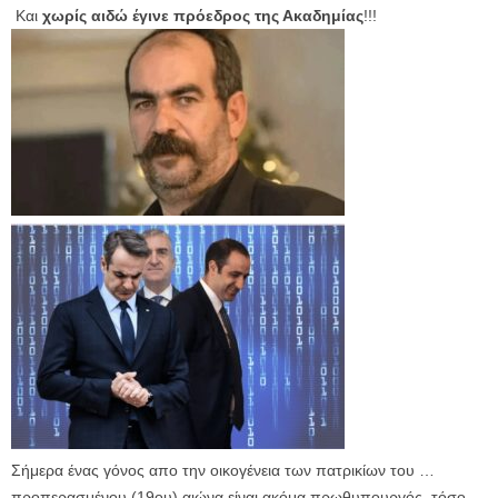
Και
χωρίς αιδώ έγινε πρόεδρος της Ακαδημίας
!!!
Σήμερα ένας γόνος απο την οικογένεια των πατρικίων του …
προπερασμένου (19ου) αιώνα είναι ακόμα πρωθυπουργός, τόσο