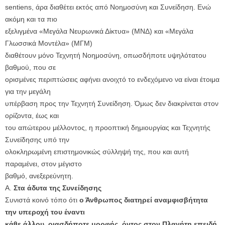
sentiens, άρα διαθέτει εκτός από Νοημοσύνη και Συνείδηση. Ενώ
ακόμη και τα πιο
εξελιγμένα «Μεγάλα Νευρωνικά Δίκτυα» (ΜΝΔ) και «Μεγάλα
Γλωσσικά Μοντέλα» (ΜΓΜ)
διαθέτουν μόνο Τεχνητή Νοημοσύνη, οπωσδήποτε υψηλότατου
βαθμού, που σε
ορισμένες περιπτώσεις αφήνει ανοιχτό το ενδεχόμενο να είναι έτοιμα
για την μεγάλη
υπέρβαση προς την Τεχνητή Συνείδηση. Όμως δεν διακρίνεται στον
ορίζοντα, έως και
του απώτερου μέλλοντος, η προοπτική δημιουργίας και Τεχνητής
Συνείδησης υπό την
ολοκληρωμένη επιστημονικώς σύλληψή της, που και αυτή
παραμένει, στον μέγιστο
βαθμό, ανεξερεύνητη.
Α.
Στα άδυτα της Συνείδησης
Συνιστά κοινό τόπο ότι
ο Άνθρωπος διατηρεί αναμφισβήτητα
την υπεροχή του έναντι
κάθε άλλου, οιασδήποτε μορφής, όντος στον Πλανήτη επειδή,