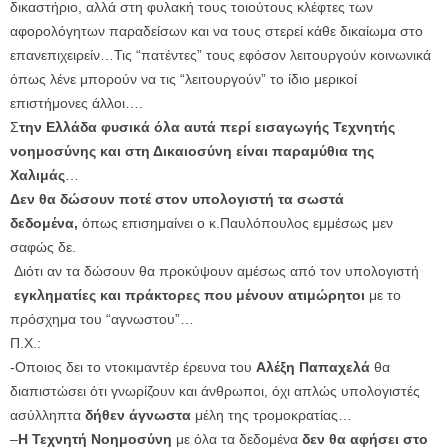
δικαστήριο, αλλά στη φυλακή τους τοιούτους κλέφτες των
αφορολόγητων παραδείσων και να τους στερεί κάθε δικαίωμα στο
επανεπιχειρείν…Τις “πατέντες” τους εφόσον λειτουργούν κοινωνικά
όπως λένε μπορούν να τις “λειτουργούν” το ίδιο μερικοί
επιστήμονες άλλοι….
Σ
την Ελλάδα φυσικά όλα αυτά περί εισαγωγής Τεχνητής
νοημοσύνης και στη Δικαιοσύνη είναι παραμύθια της
Χαλιμάς
…
Δεν θα δώσουν ποτέ στον υπολογιστή τα σωστά
δεδομένα,
όπως επισημαίνει ο κ.Παυλόπουλος εμμέσως μεν
σαφώς δε.
Διότι αν τα δώσουν θα προκύψουν αμέσως από τον υπολογιστή
εγκληματίες και πράκτορες που μένουν ατιμώρητοι
με το
πρόσχημα του “αγνωστου”…
Π.Χ.:
-Οποιος δει το ντοκιμαντέρ έρευνα του
Αλέξη Παπαχελά
θα
διαπιστώσει ότι γνωρίζουν και άνθρωποι, όχι απλώς υπολογιστές
ασύλληπτα
δήθεν άγνωστα
μέλη της τρομοκρατίας…
–
Η Τεχνητή Νοημοσύνη
με όλα τα δεδομένα
δεν θα αφήσει στο