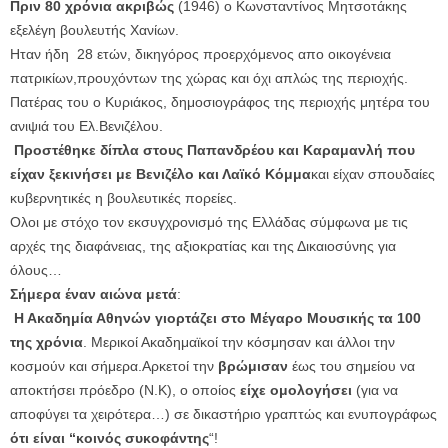
Πριν 80 χρόνια ακριβώς
(1946) ο Κωνσταντίνος Μητσοτάκης
εξελέγη βουλευτής Χανίων.
Ηταν ήδη 28 ετών, δικηγόρος προερχόμενος απο οικογένεια
πατρικίων,προυχόντων της χώρας και όχι απλώς της περιοχής.
Πατέρας του ο Κυριάκος, δημοσιογράφος της περιοχής μητέρα του
ανιψιά του Ελ.Βενιζέλου.
Προστέθηκε δίπλα στους Παπανδρέου και Καραμανλή που
είχαν ξεκινήσει με Βενιζέλο και Λαϊκό Κόμμα
και είχαν σπουδαίες
κυβερνητικές η βουλευτικές πορείες.
Ολοι με στόχο τον εκσυγχρονισμό της Ελλάδας σύμφωνα με τις
αρχές της διαφάνειας, της αξιοκρατίας και της Δικαιοσύνης για
όλους…
Σήμερα έναν αιώνα μετά
:
Η Ακαδημία Αθηνών γιορτάζει στο Μέγαρο Μουσικής τα 100
της χρόνια
. Μερικοί Ακαδημαϊκοί την κόσμησαν και άλλοι την
κοσμούν και σήμερα.Αρκετοί την
βρώμισαν
έως του σημείου να
αποκτήσει πρόεδρο (Ν.Κ), ο οποίος
είχε ομολογήσει
(για να
αποφύγει τα χειρότερα…) σε δικαστήριο γραπτώς και ενυπογράφως
ότι είναι “κοινός συκοφάντης
“!