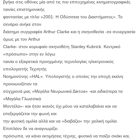
βγήκε στις οθόνες μία από τις πιο επιτυχημένες κινηματογραφικές
ταινίες επιστημονικής
φαντασίας με τίτλο «2001: Η Οδύσσεια του Διαστήματος». Το
σενάριο ανήκε στον
διάσημο συγγραφέα Arthur Clarke και η σκηνοθεσία -σε συνεργασία
όμως με τον Arthur
Clarke- στον κορυφαίο σκηνοθέτη Stanley Kubrick. Κεντρικό
«πρόσωπο» στην εν λόγω
ταινία ο εξαιρετικά προηγμένης τεχνολογίας ηλεκτρονικός
υπολογιστής Τεχνητής
Νοημοσύνης «HAL». Υπολογιστής ο οποίος την εποχή εκείνη
προοιωνιζόταν τα
σύγχρονά μας «Μεγάλα Νευρωνικά Δίκτυα» -και ειδικότερα τα
«Μεγάλα Γλωσσικά
Μοντέλα»- και ήταν ικανός όχι μόνο να καταλαβαίνει και να
επεξεργάζεται την φωνή και
την φυσική ομιλία αλλά και να «διαβάζει» την χειλική ομιλία.
Επιπλέον δε να αναγνωρίζει
πρόσωπα, να κάνει εκτιμήσεις τέχνης, φυσικά να παίζει σκάκι και,