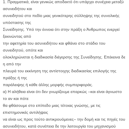
1. Πραγματικά, είναι γενικώς αποδεκτό ότι υπάρχει συνέχεια μεταξύ
ασυνειδήτου και
συνειδητού στο πεδίο μιας γενικότερης σύλληψης της συνολικής
υπόστασης της
Συνείδησης. Υπό την έννοια ότι στην πράξη ο Άνθρωπος ενεργεί
ξεκινώντας από
την αφετηρία του ασυνειδήτου και φθάνει στο στάδιο του
συνειδητού, οπότε και
ολοκληρώνεται η διαδικασία διέγερσης της Συνείδησης. Επέκεινα δε
η από την
πλευρά του εκκίνηση της αντίστοιχης διαδικασίας επιλογής της
πράξης ή της
παράλειψης ή κάθε άλλης μορφής συμπεριφοράς.
α) Η αλήθεια είναι ότι δεν γνωρίζουμε επαρκώς –και είναι άγνωστο
το αν και πότε
θα φθάσουμε στο επίπεδο μιας τέτοιας γνώσης, με τις
επιστημονικές αντιλήψεις
να είναι ως προς τούτο αντικρουόμενες– την δομή και τις πηγές του
ασυνειδήτου, κατά συνέπεια δε την λειτουργία του μηχανισμού