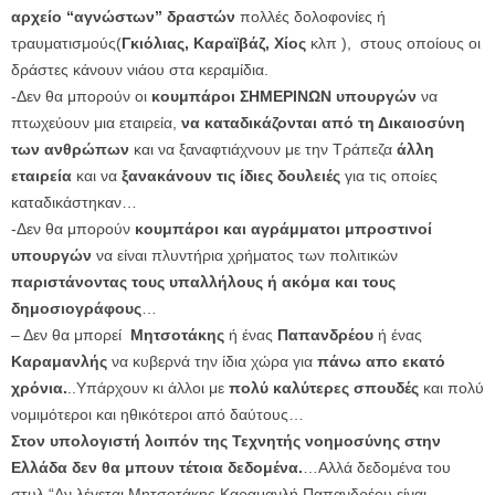
αρχείο “αγνώστων” δραστών
πολλές δολοφονίες ή
τραυματισμούς(
Γκιόλιας, Καραϊβάζ, Χίος
κλπ ), στους οποίους οι
δράστες κάνουν νιάου στα κεραμίδια.
-Δεν θα μπορούν οι
κουμπάροι ΣΗΜΕΡΙΝΩΝ υπουργών
να
πτωχεύουν μια εταιρεία,
να καταδικάζονται από τη Δικαιοσύνη
των ανθρώπων
και να ξαναφτιάχνουν με την Τράπεζα
άλλη
εταιρεία
και να
ξανακάνουν τις ίδιες δουλειές
για τις οποίες
καταδικάστηκαν…
-Δεν θα μπορούν
κουμπάροι και αγράμματοι μπροστινοί
υπουργών
να είναι πλυντήρια χρήματος των πολιτικών
παριστάνοντας τους υπαλλήλους ή ακόμα και τους
δημοσιογράφους
…
– Δεν θα μπορεί
Μητσοτάκης
ή ένας
Παπανδρέου
ή ένας
Καραμανλής
να κυβερνά την ίδια χώρα για
πάνω απο εκατό
χρόνια.
..Υπάρχουν κι άλλοι με
πολύ καλύτερες σπουδές
και πολύ
νομιμότεροι και ηθικότεροι από δαύτους…
Στον υπολογιστή λοιπόν της Τεχνητής νοημοσύνης στην
Ελλάδα δεν θα μπουν τέτοια δεδομένα.
…Αλλά δεδομένα του
στυλ “Αν λέγεται Μητσοτάκης,Καραμανλή,
Παπανδρέου είναι