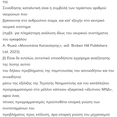
της
Συνείδησης καταλυτική είναι η συμβολή των τεράστιου αριθμού
νευρώνων που
βρίσκονται στο ανθρώπινο σώμα, και κατ’ εξοχήν στο κεντρικό
νευρικό σύστημα
(πρβλ. για πληρέστερη ανάλυση ιδίως του νευρικού συστήματος
του εγκεφάλου
Α. Φωκά «Μονοπάτια Κατανόησης», εκδ. Broken Hill Publishers
Ltd, 2023).
β) Είναι δε εντελώς ουτοπικό οποιοδήποτε εγχείρημα αναζήτησης
της λύσης αυτού
του δήλιου προβλήματος της πεμπτουσίας του ασυνειδήτου και του
συνειδητού
μέσω της εξέλιξης της Τεχνητής Νοημοσύνης και του κατάλληλου
προγραμματισμού στο μέλλον κάποιου εξαιρετικά «έξυπνου ΜΝΔ»,
αφού ένας
τέτοιος προγραμματισμός προϋποθέτει επαρκή γνώση των
συντεταγμένων του
προβλήματος προς επίλυση, άρα επαρκή γνώση του μηχανισμού