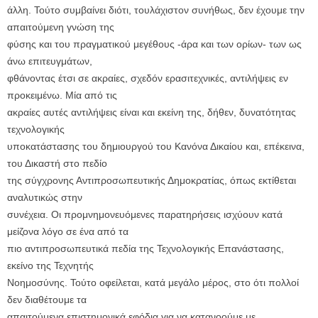
άλλη. Τούτο συμβαίνει διότι, τουλάχιστον συνήθως, δεν έχουμε την
απαιτούμενη γνώση της
φύσης και του πραγματικού μεγέθους -άρα και των ορίων- των ως
άνω επιτευγμάτων,
φθάνοντας έτσι σε ακραίες, σχεδόν ερασιτεχνικές, αντιλήψεις εν
προκειμένω. Μία από τις
ακραίες αυτές αντιλήψεις είναι και εκείνη της, δήθεν, δυνατότητας
τεχνολογικής
υποκατάστασης του δημιουργού του Κανόνα Δικαίου και, επέκεινα,
του Δικαστή στο πεδίο
της σύγχρονης Αντιπροσωπευτικής Δημοκρατίας, όπως εκτίθεται
αναλυτικώς στην
συνέχεια. Οι προμνημονευόμενες παρατηρήσεις ισχύουν κατά
μείζονα λόγο σε ένα από τα
πιο αντιπροσωπευτικά πεδία της Τεχνολογικής Επανάστασης,
εκείνο της Τεχνητής
Νοημοσύνης. Τούτο οφείλεται, κατά μεγάλο μέρος, στο ότι πολλοί
δεν διαθέτουμε τα
απαιτούμενα επιστημονικά εφόδια για να κατανοούμε με