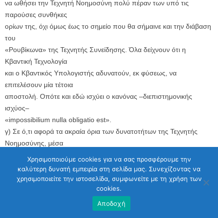
να ωθήσει την Τεχνητή Νοημοσύνη πολύ πέραν των υπό τις
παρούσες συνθήκες
ορίων της, όχι όμως έως το σημείο που θα σήμαινε και την διάβαση
του
«Ρουβίκωνα» της Τεχνητής Συνείδησης. Όλα δείχνουν ότι η
Κβαντική Τεχνολογία
και ο Κβαντικός Υπολογιστής αδυνατούν, εκ φύσεως, να
επιτελέσουν μία τέτοια
αποστολή. Οπότε και εδώ ισχύει ο κανόνας –διεπιστημονικής
ισχύος–
«impossibilium nulla obligatio est».
γ) Σε ό,τι αφορά τα ακραία όρια των δυνατοτήτων της Τεχνητής
Νοημοσύνης, μέσα
από τον συνδυασμό όλων των μέσων που διαθέτει σήμερα, ας
Χρησιμοποιούμε cookies για να σας προσφέρουμε την
προστεθεί και
καλύτερη δυνατή εμπειρία στη σελίδα μας. Συνεχίζοντας να
τούτο: Όπως παρατηρούν οι συγγραφείς του βιβλίου «Η θαυμαστή
χρησιμοποιείτε την ιστοσελίδα, συμφωνείτε με τη χρήση των
cookies.
εποχή της
νέας τεχνολογίας» (Erik Brynjolfsson, Andrew McAfee, μετ. Γιώργος
Αποδοχή
Ναθαναήλ,