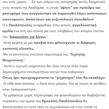
του ενός χεριού…. Εκ των ολίγων της κατηγορίας αυτής διαχρονικά
στην ιστορία της Ακαδημίας, η οποία “
έψηνε” για πρόεδρο και
ρασοφόρο που αναγκάστηκε να παραιτηθεί λόγω απίστευτων
οικονομικών, δικαστικών και σεξουαλικών σκανδάλων
…
Ο κ.
Παυλόπουλος
αναφέρθηκε στην εκτενή,
συγκλονιστική
ομιλία
του στη νέα απειλή για τους πληβείους του κόσμου τούτου:
την “
δικαιοσύνη για λίγου
ς”.
Αυτή έρχεται με μια
προβιά που φιλοτεχνούν οι διάφορες
σκοτεινές εξουσίες
.
Με το απολύτως σκοτεινό περιτύλιγμα της “
Τεχνητής
Νοημοσύνη
ς”.
Αυτή η τεχνητή νοημοσύνη δεν είναι τίποτα άλλα παρά
δημιουργήματα σκοπιμοτήτων αυτών που κυβερνούν.
Οπως έχει προγραμματιστεί το “μηχάνημα” έτσι θα καταλήγει.
Ο τάδε είναι άσπρος, ο δείνα είναι μαύρος. Και ας ισχύει το αντίθετο
στην πραγματικότητα.
Τα γράφουμε χωρίς περιστροφές και φτιασιδώματα και διαβάζοντας
παρακάτω την ομιλία του
Προκόπη Παυλόπουλου
θα
διαπιστώσετε ότι αυτό είναι το συμπέρασμα και στην ουσία το