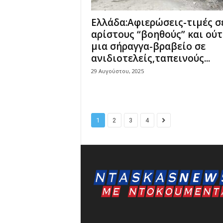
Ελλάδα:Aφιερώσεις-τιμές σ
αρίστους “βοηθούς” και ούτ
μια σήραγγα-βραβείο σε
ανιδιοτελείς,ταπεινούς...
29 Αυγούστου, 2025
1
2
3
4