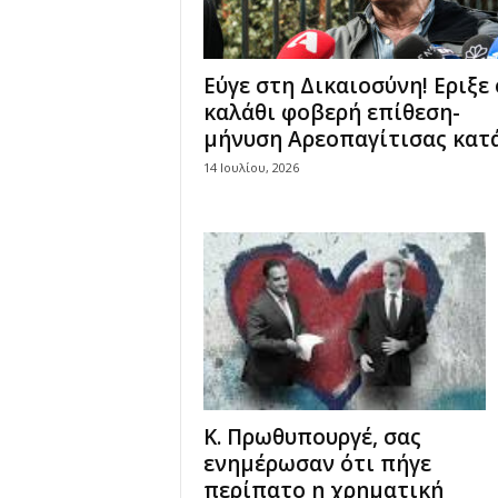
Γ
ι
ά
Εύγε στη Δικαιοσύνη! Εριξε
ν
καλάθι φοβερή επίθεση-
ν
μήνυση Αρεοπαγίτισας κατά.
η
ς
14 Ιουλίου, 2026
Ν
τ
ά
σ
κ
α
ς
Κ. Πρωθυπουργέ, σας
ενημέρωσαν ότι πήγε
περίπατο η χρηματική