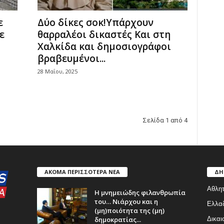
ε
Δύο δίκες σοκ!Υπάρχουν
ε
θαρραλέοι δικαστές Και στη
Χαλκίδα και δημοσιογράφοι
βραβευμένοι...
28 Μαΐου, 2025
Σελίδα 1 από 4
ΑΚΟΜΑ ΠΕΡΙΣΣΟΤΕΡΑ ΝΕΑ
ΔΗ
Αθλητ
Η μνημειώδης φιλανθρωπία
του… Νιάρχου και η
Ελλα
(μη)ποιότητα της (μη)
δημοκρατίας...
Δικαι