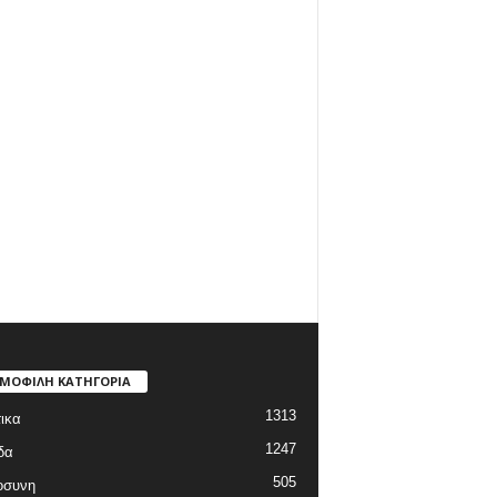
ΜΟΦΙΛΗ ΚΑΤΗΓΟΡΙΑ
1313
ικα
1247
δα
505
οσυνη