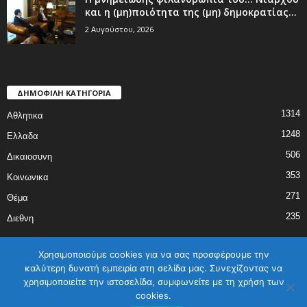
και η (μη)ποιότητα της (μη) δημοκρατίας...
2 Αυγούστου, 2026
ΔΗΜΟΦΙΛΗ ΚΑΤΗΓΟΡΙΑ
1314
Αθλητικα
1248
Ελλαδα
506
Δικαιοσυνη
353
Κοινωνικα
271
Θέμα
235
Διεθνη
Χρησιμοποιούμε cookies για να σας προσφέρουμε την
καλύτερη δυνατή εμπειρία στη σελίδα μας. Συνεχίζοντας να
χρησιμοποιείτε την ιστοσελίδα, συμφωνείτε με τη χρήση των
ΑΡΧΙΚΗ
ΕΛΛΑΔΑ
ΔΙΕΘΝΗ
ΔΙΚΑΙΟΣΥΝΗ
ΑΘΛΗΤΙΚΑ
cookies.
ΚΟΙΝΩΝΙΚΑ
ΓΥΝΑΙΚΑ
ΕΠΙΚΟΙΝΩΝΙΑ
Όροι χρήσης