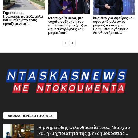
Γηροκομείο-
Πτωχοκομείο:ΣΟΣ, αλλά
Μια τυχαία μέρα, μια
Kυριάκο για σφαίρες και
και θυσίες απο τους
τυχαία συζήτηση του
αφεντικά μιλούν οι
εργαζόμενους !..
πρωθυπουργού (για) με
μαφιόζοι και όχι o
δημοσιογράφους και
Πρωθυπουργός και o
μαφιόζους!.
Διευθυντής του!..
ΑΚΟΜΑ ΠΕΡΙΣΣΟΤΕΡΑ ΝΕΑ
Η μνημειώδης φιλανθρωπία του… Νιάρχου
και η (μη)ποιότητα της (μη) δημοκρατίας...