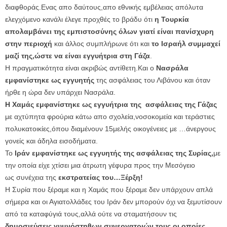
διαφθοράς.Ενας απο δαύτους,απο εθνικής εμβέλειας απόλυτα
ελεγχόμενο κανάλι έλεγε προχθές το βράδυ ότι
η Τουρκία
απολαμβάνει της εμπιστοσύνης όλων γιατί είναι πανίσχυρη
στην περιοχή
και άλλος συμπλήρωνε ότι και
το Ισραήλ συμμαχεί
μαζί της,ώστε να είναι εγγυήτρια στη Γάζα
.
Η πραγματικότητα είναι ακριβώς αντίθετη.Και ο
Νασράλα
εμφανίστηκε ως εγγυητής
της ασφάλειας του Λιβάνου και όταν
ήρθε η ώρα δεν υπάρχει Νασράλα.
Η Χαμάς εμφανίστηκε ως εγγυήτρια της ασφάλειας της Γάζας
με αχτύπητα φρούρια κάτω απο σχολεία,νοσοκομεία και τεράστιες
πολυκατοικίες,όπου διαμένουν 15μελής οικογένειες με …άνεργους
γονείς και άδηλα εισοδήματα.
Το
Ιράν εμφανίστηκε ως εγγυητής της ασφάλειας της Συρίας,
με
την οποία είχε χτίσει μια άτρωτη γέφυρα προς την Μεσόγειο
ως συνέχεια της
εκστρατείας του…Ξέρξη!
Η Συρία που ξέραμε και η Χαμάς που ξέραμε δεν υπάρχουν απλά
σήμερα και οι Αγιατολλάδες του Ιράν δεν μπορούν όχι να ξεμυτίσουν
από τα καταφύγιά τους,αλλά ούτε να σταματήσουν τις
δημοσιεύσεις γυμνόστηθων συνεργατριών τους,οι οποίες