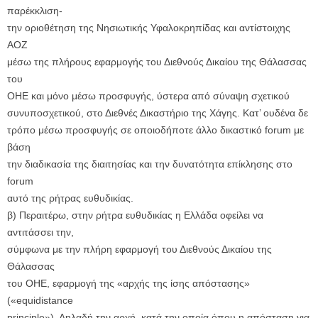
παρέκκλιση-
την οριοθέτηση της Νησιωτικής Υφαλοκρηπίδας και αντίστοιχης
ΑΟΖ
μέσω της πλήρους εφαρμογής του Διεθνούς Δικαίου της Θάλασσας
του
ΟΗΕ και μόνο μέσω προσφυγής, ύστερα από σύναψη σχετικού
συνυποσχετικού, στο Διεθνές Δικαστήριο της Χάγης. Κατ’ ουδένα δε
τρόπο μέσω προσφυγής σε οποιοδήποτε άλλο δικαστικό forum με
βάση
την διαδικασία της διαιτησίας και την δυνατότητα επίκλησης στο
forum
αυτό της ρήτρας ευθυδικίας.
β) Περαιτέρω, στην ρήτρα ευθυδικίας η Ελλάδα οφείλει να
αντιτάσσει την,
σύμφωνα με την πλήρη εφαρμογή του Διεθνούς Δικαίου της
Θάλασσας
του ΟΗΕ, εφαρμογή της «αρχής της ίσης απόστασης»
(«equidistance
principle»). Δηλαδή την αρχή, κατά την οποία όπου η απόσταση για