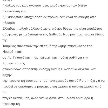
ή άλλως νομικώς ανυπόστατο, ψευδοκράτος των δήθεν
τουρκοκυπρίων.
β) Οιαδήποτε υποχώρηση εν προκειμένω είναι αδιανόητη από
πλευράς
Ελλάδας, πολλώ μάλλον όταν οι πάγιες θέσεις της είναι απολύτως
σύμφωνες με τα δεδομένα της Διεθνούς Νομιμότητας, ενώ οι θέσεις
της
Τουρκίας συνιστούν την επιτομή της ωμής παραβίασης της
Νομιμότητας
αυτής. Γι’ αυτό και η πιο πιθανή -και η μόνη ορθή για την
Κυβέρνηση ως
στοιχειωδώς αποδεκτή- εκδοχή είναι η Ελλάδα να δέχεται, κατ’
αρχήν,
την προοπτική σύστασης του πενταμερούς αυτού Forum όχι για να
προβεί σε οιασδήποτε μορφής υποχώρηση ή υπαναχώρηση από
τις
πάγιες θέσεις μας, αλλά για να φανεί στο μέλλον ξεκάθαρα η
προκλητική