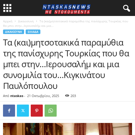
Αρχική
Δικαιοσυνη
Τα (και)μητσοτακικά παραμύθια της πανίσχυρης Τουρκίας που
θα μπει στην…Ιερουσαλήμ και μια...
ΔΙΚΑΙΟΣΥΝΗ
ΕΛΛΑΔΑ
Τα (και)μητσοτακικά παραμύθια
της πανίσχυρης Τουρκίας που θα
μπει στην…Ιερουσαλήμ και μια
συνομιλία του…Κιγκινάτου
Παυλόπουλου
Από
ntaskas
-
21 Οκτωβρίου, 2025
203