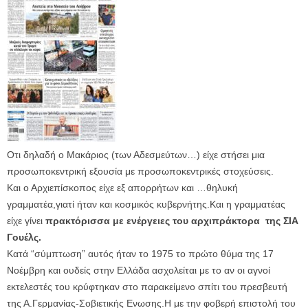
Οτι δηλαδή ο Μακάριος (των Αδεσμεύτων…) είχε στήσει μια
προσωποκεντρική εξουσία με προσωποκεντρικές στοχεύσεις.
Και ο Αρχιεπίσκοπος είχε εξ απορρήτων και …θηλυκή
γραμματέα,γιατί ήταν και κοσμικός κυβερνήτης.Και η γραμματέας
είχε γίνει
πρακτόρισσα με ενέργειες του αρχιπράκτορα της ΣΙΑ
Γουέλς.
Κατά “σύμπτωση” αυτός ήταν το 1975 το πρώτο θύμα της 17
Νοέμβρη και ουδείς στην Ελλάδα ασχολείται με το αν οι αγνοί
εκτελεστές του κρύφτηκαν στο παρακείμενο σπίτι του πρεσβευτή
της Α.Γερμανίας-Σοβιετικής Ενωσης.Η με την φοβερή επιστολή του