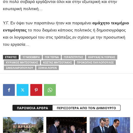
ότι πολύ σοβαρά εργάζονται όλοι και στην εξωτερική και στην
εσωτερική πολιτική…
Y.Γ. Εν όψει των παραπάνω ήταν και παραμένει
αμάχητο τεκμήριο
εντιμότητας
το που διαμένει κάποιος πολιτικός ή δημοσιογράφος
και οι λογαριασμοί του στις τράπεζες,εν σχέσει με την προσωπική
του εργασία…
ΕΤΙΚΕΤΕΣ
17 ΝΟΈΜΒΡΗ
ΓΕΚ ΤΕΡΝΑ
ΓΕΡΑΠΕΤΡΙΤΗΣ
ΚΗΡΥΚΑΣ Ν.ΥΟΡΚΗΣ
ΚΥΡΙΑΚΟΣ ΜΗΤΣΟΤΑΚΗΣ
ΚΏΣΤΑΣ ΜΗΤΣΟΤΆΚΗΣ
ΠΡΟΚΟΠΗΣ ΠΑΥΛΟΠΟΥΛΟΣ
ΣΑΚΕΛΛΑΡΟΠΟΥΛΟΥ
ΣΟΦΊΑ ΛΌΡΕΝ
ΠΑΡΟΜΟΙΑ ΑΡΘΡΑ
ΠΕΡΙΣΣΟΤΕΡΑ ΑΠΟ ΤΟΝ ΔΗΜΙΟΥΡΓΟ