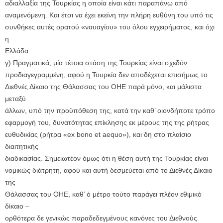
αδιαλλαξία της Τουρκίας η οποία είναι κάτι παραπάνω από
αναμενόμενη. Και έτσι να έχει εκείνη την πλήρη ευθύνη του υπό τις
συνθήκες αυτές ορατού «ναυαγίου» του όλου εγχειρήματος, και όχι
η
Ελλάδα.
γ) Πραγματικά, μία τέτοια στάση της Τουρκίας είναι σχεδόν
προδιαγεγραμμένη, αφού η Τουρκία δεν αποδέχεται επισήμως το
Διεθνές Δίκαιο της Θάλασσας του ΟΗΕ παρά μόνο, και μάλιστα
μεταξύ
άλλων, υπό την προϋπόθεση της, κατά την καθ’ οιονδήποτε τρόπο
εφαρμογή του, δυνατότητας επίκλησης εκ μέρους της της ρήτρας
ευθυδικίας (ρήτρα «ex bono et aequo»), και δη στο πλαίσιο
διαιτητικής
διαδικασίας. Σημειωτέον όμως ότι η θέση αυτή της Τουρκίας είναι
νομικώς διάτρητη, αφού και αυτή δεσμεύεται από το Διεθνές Δίκαιο
της
Θάλασσας του ΟΗΕ, καθ’ ό μέτρο τούτο παράγει πλέον εθιμικό
δίκαιο –
ορθότερα δε γενικώς παραδεδεγμένους κανόνες του Διεθνούς