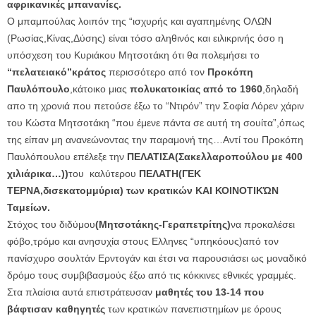
αφρικανικές μπανανίες.
Ο μπαμπούλας λοιπόν της “ισχυρής και αγαπημένης ΟΛΩΝ
(Ρωσίας,Κίνας,Δύσης) είναι τόσο αληθινός και ειλικρινής όσο η
υπόσχεση του Κυριάκου Μητσοτάκη ότι θα πολεμήσει το
“πελατειακό”κράτος
περισσότερο από τον
Προκόπη
Παυλόπουλο
,κάτοικο μιας
πολυκατοικίας από το 1960
,δηλαδή
απο τη χρονιά που πετούσε έξω το “Ντιρόν” την Σοφία Λόρεν χάριν
του Κώστα Μητσοτάκη “που έμενε πάντα σε αυτή τη σουίτα”,όπως
της είπαν μη ανανεώνοντας την παραμονή της…Αντί του Προκόπη
Παυλόπουλου επέλεξε την
ΠΕΛΑΤΙΣΑ(Σακελλαροπούλου με 400
χιλιάρικα…))
του καλύτερου
ΠΕΛΑΤΗ(ΓΕΚ
ΤΕΡΝΑ,δισεκατομμύρια) των κρατικών ΚΑΙ ΚΟΙΝΟΤΙΚΏΝ
Ταμείων.
Στόχος του διδύμου
(Μητσοτάκης-Γεραπετρίτης)
να προκαλέσει
φόβο,τρόμο και ανησυχία στους Ελληνες “υπηκόους)από τον
πανίσχυρο σουλτάν Ερντογάν και έτσι να παρουσιάσει ως μοναδικό
δρόμο τους συμβιβασμούς έξω από τις κόκκινες εθνικές γραμμές.
Στα πλαίσια αυτά επιστράτευσαν
μαθητές του 13-14 που
βάφτισαν καθηγητές
των κρατικών πανεπιστημίων με όρους