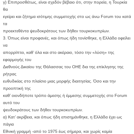
γ) Επιπροσθέτως, είναι σχεδόν βέβαιο ότι, στην πορεία, η Τουρκία
θα
εγείρει και ζήτημα ισότιμης συμμετοχής στο ως άνω Forum του κατά
τα
προεκτεθέντα ψευδοκράτους των δήθεν τουρκοκυπρίων.
3. Όπως είναι προφανές, και όπως ήδη τονίσθηκε, η Ελλάδα οφείλει
να
απορρίπτει, καθ’ όλα και στο ακέραιο, τόσο την «λύση» της
εφαρμογής του
Διεθνούς Δικαίου της Θάλασσας του ΟΗΕ δια της επίκλησης της
ρήτρας
ευθυδικίας στο πλαίσιο μιας μορφής διαιτησίας. Όσο και την
προοπτική της
καθ’ οιονδήποτε τρόπο άμεσης ή έμμεσης συμμετοχής στο Forum
αυτό του
ψευδοκράτους των δήθεν τουρκοκυπρίων.
α) Κατ’ ακρίβεια, και όπως ήδη επισημάνθηκε, η Ελλάδα έχει ως
πάγια
Εθνική γραμμή -από το 1975 έως σήμερα, και χωρίς καμία