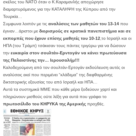
σκέλος του ΝΑΤΟ όταν ο Κ.Καραμανλής αποχώρησε
διαμαρτυρόμενος για την ΚΑΤΑΛΗΨΗ της Κύπρου από την
Τουρκία…
Συμφωνα λοιπόν με τις
αναλύσεις των μαθητών του 13-14
που
έγιναν…άριστοι με
διορισμούς σε κρατικά πανεπιστήμια και σε
εκπομπές που έχουν επίσης μαθητές του 10-12
,το Ισραήλ και οι
ΗΠΑ (του Τράμπ) τσάκισαν τους πάντες τριγύρω για να δώσουν
την
ευκαιρία στον σουλτάν-Ερντογάν να κάνει πρωτεύουσα
της Παλαιστίνης την… Ιερουσαλήμ!!!
Καλοδεχούμενη από τον σουλτάν-Ερτογάν εκδούλευση αυτές οι
αναλύσεις εκεί που περιμένει “κλάδεμα” της διεφθαρμένης
δικτατορικής εξουσίας του από Ισραήλ και ΗΠΑ…
Αυτά τα συστημικά ΜΜΕ που κάθε μέρα ξοδεύουν χαρτί και
πληρώνουν μισθούς ούτε λέξη για αυτά που γράφει το
πρωτοσέλιδο του ΚΗΡΥΚΑ της Αμερικής
προχθές.