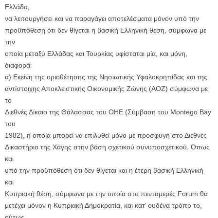
Ελλάδα,
να λειτουργήσει και να παραγάγει αποτελέσματα μόνον υπό την
προϋπόθεση ότι δεν θίγεται η βασική Ελληνική θέση, σύμφωνα με
την
οποία μεταξύ Ελλάδας και Τουρκίας υφίσταται μία, και μόνη,
διαφορά:
α) Εκείνη της οριοθέτησης της Νησιωτικής Υφαλοκρηπίδας και της
αντίστοιχης Αποκλειστικής Οικονομικής Ζώνης (ΑΟΖ) σύμφωνα με
το
Διεθνές Δίκαιο της Θάλασσας του ΟΗΕ (Σύμβαση του Montego Bay
του
1982), η οποία μπορεί να επιλυθεί μόνο με προσφυγή στο Διεθνές
Δικαστήριο της Χάγης στην βάση σχετικού συνυποσχετικού. Όπως
και
υπό την προϋπόθεση ότι δεν θίγεται και η έτερη βασική Ελληνική
και
Κυπριακή θέση, σύμφωνα με την οποία στο πενταμερές Forum θα
μετέχει μόνον η Κυπριακή Δημοκρατία, και κατ’ ουδένα τρόπο το,
ούτως