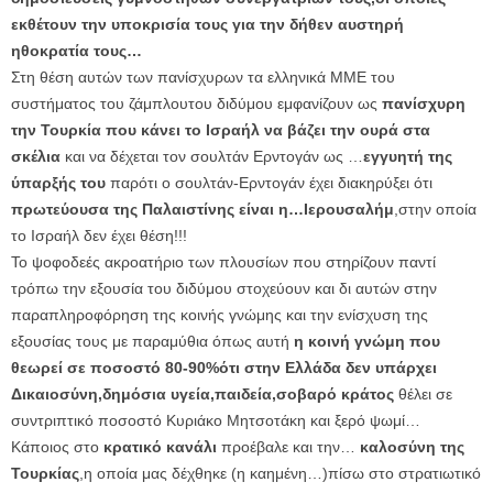
εκθέτουν την υποκρισία τους για την δήθεν αυστηρή
ηθοκρατία τους…
Στη θέση αυτών των πανίσχυρων τα ελληνικά ΜΜΕ του
συστήματος του ζάμπλουτου διδύμου εμφανίζουν ως
πανίσχυρη
την Τουρκία που κάνει το Ισραήλ να βάζει την ουρά στα
σκέλια
και να δέχεται τον σουλτάν Ερντογάν ως …
εγγυητή της
ύπαρξής του
παρότι ο σουλτάν-Ερντογάν έχει διακηρύξει ότι
πρωτεύουσα της Παλαιστίνης είναι η…Ιερουσαλήμ
,στην οποία
το Ισραήλ δεν έχει θέση!!!
Το ψοφοδεές ακροατήριο των πλουσίων που στηρίζουν παντί
τρόπω την εξουσία του διδύμου στοχεύουν και δι αυτών στην
παραπληροφόρηση της κοινής γνώμης και την ενίσχυση της
εξουσίας τους με παραμύθια όπως αυτή
η κοινή γνώμη που
θεωρεί σε ποσοστό 80-90%ότι στην Ελλάδα δεν υπάρχει
Δικαιοσύνη,δημόσια υγεία,παιδεία,σοβαρό κράτος
θέλει σε
συντριπτικό ποσοστό Κυριάκο Μητσοτάκη και ξερό ψωμί…
Κάποιος στο
κρατικό κανάλι
προέβαλε και την…
καλοσύνη της
Τουρκίας
,η οποία μας δέχθηκε (η καημένη…)πίσω στο στρατιωτικό