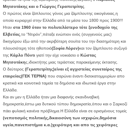
Μητσοτάκης και ο Γιώργος Γεραπετρίτης
.
Ο πρώτος είναι ζάπλουτος γόνος μια ζάμπλουτης οικογένειας,η
οποία κυριαρχεί στην Ελλάδα από τα μέσα του 1800 προς 1900!!!
Ηταν
στα 1960 όταν το πολυτελέστερο τότε ξενοδοχείο της
Ελβετίας
,το “Ντιρόν”,πέταξε ενώπιον ενός (συγγενούς μας)
δικηγόρου έξω από την ακριβότερη σουίτα του την διασημότερη και
πλουσιότερη τότε ηθοποιό
(Σοφία Λόρεν)
και τον ζάμπλουτο συζυγό
της
Κάρλο Πόντι
γιατί την είχε νοικιάσει ο
Κώστας
Μητσοτάκη
ς,ιδιοκτήτης μιας τεράστιας παρακείμενης έκτασης.
Ο δεύτερος
(Γεραπετρίτης)είναι εξ αγχιστείας συνεταίρος της
εταιρείας(ΓΕΚ ΤΕΡΝΑ)
που σαρώνει έναντι δισεκατομμυρίων απο
κρατικά και κοινοτικά ταμεία τα δημόσια και ιδιωτικά έργα στην
Ελλάδα.
Και αν μεν η Ελλάδα ήταν μια διαφανής σκανδιναβική
δημοκρατία,έστω μια δυτικού τύπου δημοκρατία,όπου και ο Σαρκοζί
πάει φυλακή κανένα πρόβλημα.Η Ελλάδα είναι σε ορισμένους τομείς
(νεποτισμός πολιτικής,δικαιοσύνη των ισχυρών,δημόσια
υγεία,πανεπιστήμια κ.α.)χειρότερη και απο τις χειρότερες