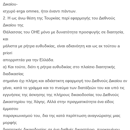
Δικαίου-
ισχυρό erga omnes, ήτοι έναντι πάντων.
2. Η ως άνω θέση της Τουρκίας περί εφαρμογής του Διεθνούς
Δικαίου της
Θάλασσας του ΟΗΕ μόνο με δυνατότητα προσφυγής σε διαιτησία,
και
μάλιστα με ρήτρα ευθυδικίας, είναι αδιανόητη και ως εκ τούτου a
priori
απορριπτέα για την Ελλάδα.
α) Και τούτο, διότι η ρήτρα ευθυδικίας στο πλαίσιο διαιτητικής
διαδικασίας
σημαίνει όχι πλήρη και αδιάστικτη εφαρμογή του Διεθνούς Δικαίου εν
γένει, κατά το γράμμα και το πνεύμα των διατάξεών του και υπό τις
εγγυήσεις της άσκησης της πλήρους δικαιοδοσίας του Διεθνούς
Δικαστηρίου της Χάγης. Αλλά στην πραγματικότητα ένα είδος
έμμεσου
παραγκωνισμού του, δια της κατά περίπτωση αναγνώρισης μιας
μορφής
διαιτητικής δικαιοδοσίας σε ένα Διεθνές Δικαστήριο, προκειμένου