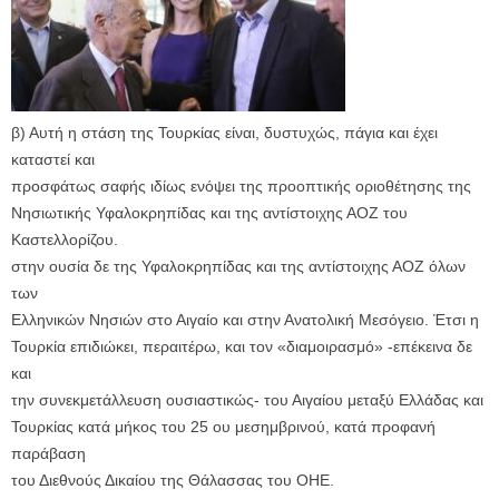
β) Αυτή η στάση της Τουρκίας είναι, δυστυχώς, πάγια και έχει
καταστεί και
προσφάτως σαφής ιδίως ενόψει της προοπτικής οριοθέτησης της
Νησιωτικής Υφαλοκρηπίδας και της αντίστοιχης ΑΟΖ του
Καστελλορίζου.
στην ουσία δε της Υφαλοκρηπίδας και της αντίστοιχης ΑΟΖ όλων
των
Ελληνικών Νησιών στο Αιγαίο και στην Ανατολική Μεσόγειο. Έτσι η
Τουρκία επιδιώκει, περαιτέρω, και τον «διαμοιρασμό» -επέκεινα δε
και
την συνεκμετάλλευση ουσιαστικώς- του Αιγαίου μεταξύ Ελλάδας και
Τουρκίας κατά μήκος του 25 ου μεσημβρινού, κατά προφανή
παράβαση
του Διεθνούς Δικαίου της Θάλασσας του ΟΗΕ.