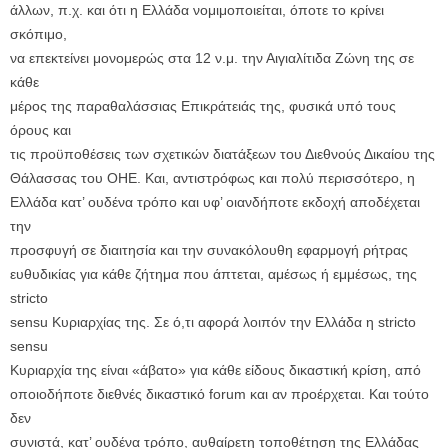
άλλων, π.χ. και ότι η Ελλάδα νομιμοποιείται, όποτε το κρίνει
σκόπιμο,
να επεκτείνει μονομερώς στα 12 ν.μ. την Αιγιαλίτιδα Ζώνη της σε
κάθε
μέρος της παραθαλάσσιας Επικράτειάς της, φυσικά υπό τους
όρους και
τις προϋποθέσεις των σχετικών διατάξεων του Διεθνούς Δικαίου της
Θάλασσας του ΟΗΕ. Και, αντιστρόφως και πολύ περισσότερο, η
Ελλάδα κατ’ ουδένα τρόπο και υφ’ οιανδήποτε εκδοχή αποδέχεται
την
προσφυγή σε διαιτησία και την συνακόλουθη εφαρμογή ρήτρας
ευθυδικίας για κάθε ζήτημα που άπτεται, αμέσως ή εμμέσως, της
stricto
sensu Κυριαρχίας της. Σε ό,τι αφορά λοιπόν την Ελλάδα η stricto
sensu
Κυριαρχία της είναι «άβατο» για κάθε είδους δικαστική κρίση, από
οποιοδήποτε διεθνές δικαστικό forum και αν προέρχεται. Και τούτο
δεν
συνιστά, κατ’ ουδένα τρόπο, αυθαίρετη τοποθέτηση της Ελλάδας