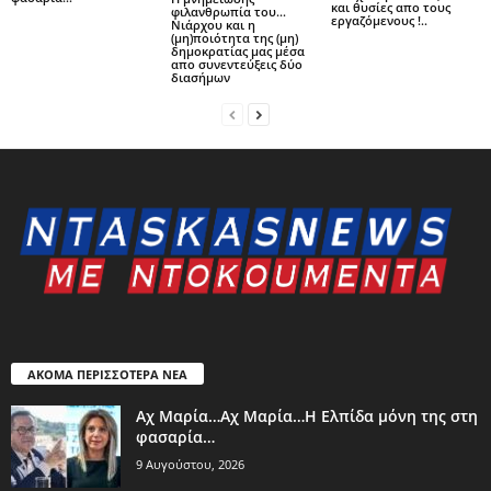
και θυσίες απο τους
φιλανθρωπία του…
εργαζόμενους !..
Νιάρχου και η
(μη)ποιότητα της (μη)
δημοκρατίας μας μέσα
απο συνεντεύξεις δύο
διασήμων
ΑΚΟΜΑ ΠΕΡΙΣΣΟΤΕΡΑ ΝΕΑ
Aχ Μαρία…Αχ Μαρία…Η Ελπίδα μόνη της στη
φασαρία…
9 Αυγούστου, 2026