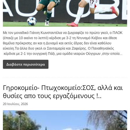
Με τον μοναδικό Γιάννη Κωνσταντέλια να ζωγραφίζει το πρώτο γκολ, ο ΠΑΟΚ
(έπαιζε με 10 εκείνο το λεπτό) κέρδισε με 3-2 τη Ντυναμό Κιέβου και έθεσε
θεμέλια πρόκρισης αν και η Δυναμό και εκτός έδρας δεν είναι καθόλου
εύκολη.Tα άλλα δυο γκολ οι Σανταμαρία και Ζαφείρης. Ο Παναθηναϊκός
κέρδισε με 2-1 την ουγγρική Πάξι, μια ομάδα νεαρών Ούγγρων ,στην οποία...
Διαβάστε περισσότερα
Γηροκομείο- Πτωχοκομείο:ΣΟΣ, αλλά και
θυσίες απο τους εργαζόμενους !..
20 Ιουλίου, 2026