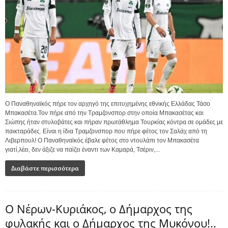
Ο Παναθηναϊκός πήρε τον αρχηγό της επιτυχημένης εθνικής Ελλάδας Τάσο
Μπακασέτα.Τον πήρε από την Τραμζονσπορ στην οποία Μπακασέτας και
Σιώπης ήταν στυλοβάτες και πήραν πρωτάθλημα Τουρκίας κόντρα σε ομάδες με
παικταράδες. Είναι η ίδια Τραμζονσπορ που πήρε φέτος τον Σαλάχ από τη
Λιβερπουλ! Ο Παναθηναϊκός έβαλε φέτος στο ντουλάπι τον Μπακασέτα
γιατί,λέει, δεν άξιζε να παίζει έναντι των Καμαρά, Τσέριν,...
Διαβάστε περισσότερα
Ο Νέρων-Κυριάκος, o Δήμαρχος της
φυλακής και ο Δήμαρχος της Μυκόνου!..