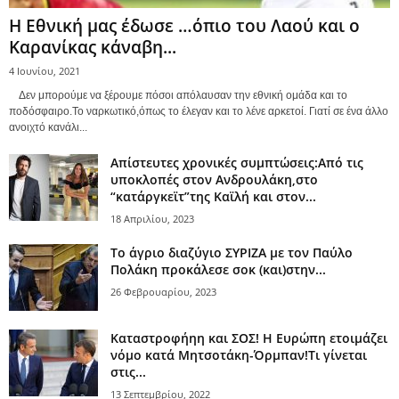
Η Εθνική μας έδωσε …όπιο του Λαού και ο
Καρανίκας κάναβη...
4 Ιουνίου, 2021
Δεν μπορούμε να ξέρουμε πόσοι απόλαυσαν την εθνική ομάδα και το
ποδόσφαιρο.Το ναρκωτικό,όπως το έλεγαν και το λένε αρκετοί. Γιατί σε ένα άλλο
ανοιχτό κανάλι...
Απίστευτες χρονικές συμπτώσεις:Από τις
υποκλοπές στον Ανδρουλάκη,στο
“κατάργκεϊτ”της Καϊλή και στον...
18 Απριλίου, 2023
Το άγριο διαζύγιο ΣΥΡΙΖΑ με τον Παύλο
Πολάκη προκάλεσε σοκ (και)στην...
26 Φεβρουαρίου, 2023
Καταστροφήηη και ΣΟΣ! Η Ευρώπη ετοιμάζει
νόμο κατά Μητσοτάκη-Όρμπαν!Τι γίνεται
στις...
13 Σεπτεμβρίου, 2022