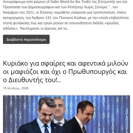
Αντιγράφουμε από κείμενο (A Safer World for the Truth) της Επιτροπής για την
Προστασία των Δημοσιογράφων και των Ρεπόρτερ Χωρίς Σύνορα: "...τον
Νοέμβριο του 2021, οι Έλληνες νομοθέτες ενέκριναν μια τροποποίηση, πλέον
καταργημένη, του Άρθρου 191 του Ποινικού Κώδικα, με την οποία επιβαλλόταν
ποινή φυλάκισης έως και τριών μηνών σε οποιονδήποτε διέδιδε «ψευδείς
ειδήσεις». Ταυτόχρονα, οι έρευνες για τις...
Διαβάστε περισσότερα
Kυριάκο για σφαίρες και αφεντικά μιλούν
οι μαφιόζοι και όχι o Πρωθυπουργός και
o Διευθυντής του!..
15 Ιουλίου, 2026