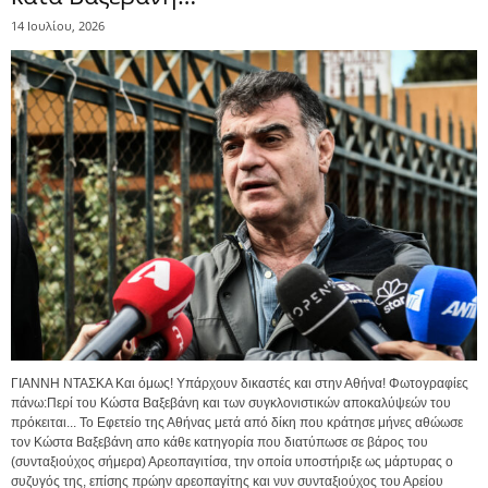
14 Ιουλίου, 2026
ΓΙΑΝΝΗ ΝΤΑΣΚΑ Και όμως! Υπάρχουν δικαστές και στην Αθήνα! Φωτογραφίες
πάνω:Περί του Κώστα Βαξεβάνη και των συγκλονιστικών αποκαλύψεών του
πρόκειται... Το Εφετείο της Αθήνας μετά από δίκη που κράτησε μήνες αθώωσε
τον Κώστα Βαξεβάνη απο κάθε κατηγορία που διατύπωσε σε βάρος του
(συνταξιούχος σήμερα) Αρεοπαγιτίσα, την οποία υποστήριξε ως μάρτυρας ο
συζυγός της, επίσης πρώην αρεοπαγίτης και νυν συνταξιούχος του Αρείου