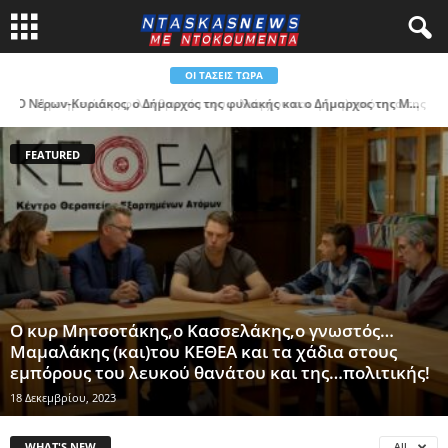
ΟΙ ΤΆΣΕΙΣ ΤΏΡΑ
Η μνημειώδης φιλανθρωπία του… Νιάρχου και η (μη)ποιότητα της (μη) δημοκρατίας μας μέσα απο συνεντεύξεις δύο διασήμων
FEATURED
Ο κυρ Μητσοτάκης,ο Κασσελάκης,ο γνωστός…
Μαμαλάκης (και)του ΚΕΘΕΑ και τα χάδια στους
εμπόρους του λευκού θανάτου και της…πολιτικής!
18 Δεκεμβρίου, 2023
WHAT'S NEW
All