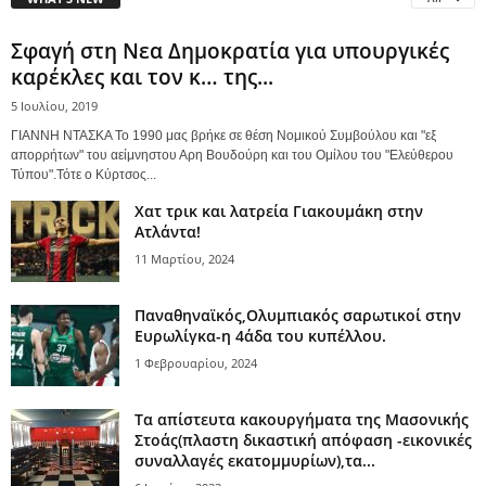
Σφαγή στη Νεα Δημοκρατία για υπουργικές
καρέκλες και τον κ… της...
5 Ιουλίου, 2019
ΓΙΑΝΝΗ ΝΤΑΣΚΑ Το 1990 μας βρήκε σε θέση Νομικού Συμβούλου και "εξ
απορρήτων" του αείμνηστου Αρη Βουδούρη και του Ομίλου του "Ελεύθερου
Τύπου".Τότε ο Κύρτσος...
Χατ τρικ και λατρεία Γιακουμάκη στην
Ατλάντα!
11 Μαρτίου, 2024
Παναθηναϊκός,Ολυμπιακός σαρωτικοί στην
Ευρωλίγκα-η 4άδα του κυπέλλου.
1 Φεβρουαρίου, 2024
Τα απίστευτα κακουργήματα της Μασονικής
Στοάς(πλαστη δικαστική απόφαση -εικονικές
συναλλαγές εκατομμυρίων),τα...