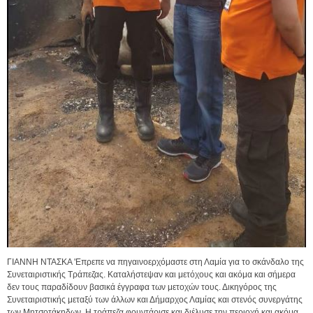
ΓΙΑΝΝΗ ΝΤΑΣΚΑ 'Επρεπε να πηγαινοερχόμαστε στη Λαμία για το σκάνδαλο της
Συνεταιριστικής Τράπεζας. Καταλήστεψαν και μετόχους και ακόμα και σήμερα
δεν τους παραδίδουν βασικά έγγραφα των μετοχών τους. Δικηγόρος της
Συνεταιριστικής μεταξύ των άλλων και Δήμαρχος Λαμίας και στενός συνεργάτης
των Μητσοτάκηδων. Η τράπεζα φουντάρισε και διέλυσε την περιοχή και ακόμα