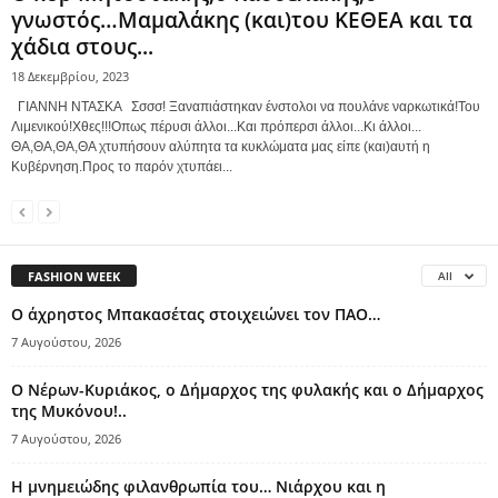
γνωστός…Μαμαλάκης (και)του ΚΕΘΕΑ και τα
χάδια στους...
18 Δεκεμβρίου, 2023
ΓΙΑΝΝΗ ΝΤΑΣΚΑ Σσσσ! Ξαναπιάστηκαν ένστολοι να πουλάνε ναρκωτικά!Του
Λιμενικού!Χθες!!!Οπως πέρυσι άλλοι...Και πρόπερσι άλλοι...Κι άλλοι...
ΘΑ,ΘΑ,ΘΑ,ΘΑ χτυπήσουν αλύπητα τα κυκλώματα μας είπε (και)αυτή η
Κυβέρνηση.Προς το παρόν χτυπάει...
FASHION WEEK
All
Ο άχρηστος Μπακασέτας στοιχειώνει τον ΠΑΟ…
7 Αυγούστου, 2026
Ο Νέρων-Κυριάκος, o Δήμαρχος της φυλακής και ο Δήμαρχος
της Μυκόνου!..
7 Αυγούστου, 2026
Η μνημειώδης φιλανθρωπία του… Νιάρχου και η