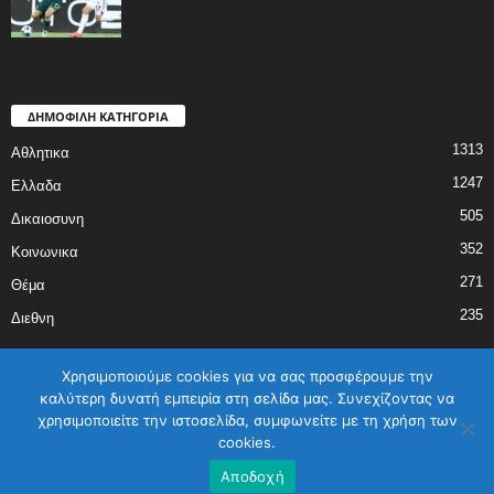
ΔΗΜΟΦΙΛΗ ΚΑΤΗΓΟΡΙΑ
1313
Αθλητικα
1247
Ελλαδα
505
Δικαιοσυνη
352
Κοινωνικα
271
Θέμα
235
Διεθνη
Χρησιμοποιούμε cookies για να σας προσφέρουμε την
καλύτερη δυνατή εμπειρία στη σελίδα μας. Συνεχίζοντας να
χρησιμοποιείτε την ιστοσελίδα, συμφωνείτε με τη χρήση των
ΑΡΧΙΚΗ
ΕΛΛΑΔΑ
ΔΙΕΘΝΗ
ΔΙΚΑΙΟΣΥΝΗ
ΑΘΛΗΤΙΚΑ
cookies.
ΚΟΙΝΩΝΙΚΑ
ΓΥΝΑΙΚΑ
ΕΠΙΚΟΙΝΩΝΙΑ
Όροι χρήσης
Αποδοχή
©