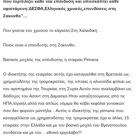
που τορπιλίζει κάθε νέα επένδυση και υποσκάπτει κάθε
υφιστάμενη:ΔΕΣΦΑ,Ελληνικός χρυσός,επενδύσεις στη
Ζακυνθο”…
Που γινεται του χρυσού το κάγκελο;Στη Χαλκιδική…
Ποιός ειναι ο επενδυτής στη Ζακυνθο;
Βασικός μοχλός της επένδυσης η εταιρεία Pimana.
O ιδιοκτήτης της εταιρείας αυτής έχει καταγγελθεί στη Βρετανία ως
χρηματοδότης της τρομοκρατίας, της οποίας η αλυσσίδα φτάνει ως
τον αγαπημένο της Τουρκίας στη Συρία.Αυτόν που αναλαμβάνει ως
διάδοχος του Ασαντ στη Δαμασκό.Ηταν καταζητούμενος από τις
ΗΠΑ,Ισραήλ,αλλά πια απλώς νόμιμα θα κόβει κεφάλια γυναικών
που δεν φορούν μαντήλα…Αυτός ο ιδιοκτήτης της pimana που
καταγγέλλεται ως χρηματοδότης της τρομοκρατίας έχει κι άλλες 15
εταιρείες στην Ελλάδα και με τον βασικό μοχλό του Βγενόπουλου
συνδέεται και με τον….εθνικό εργολάβο!!!