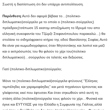
Σωστή η διαπίστωση ότι δεν υπάρχει αντιπολίτευση.
Παρένθεση
:Αυτό δεν αφορά βέβαια το…(πολιτικο-
διπλωματικο)σούργελο με το οποίο ο (πολιτικο-σούργελος)
πρόεδρος(τσέπωσε 15 εκατομ αποζημίωση το Ιδρυμά του απο
ελληνική συκοφαντία του Τζώρζτ Στεφανόπουλου παρακαλώ…) θα
στολίσει το σιδηρόφρακτο κτήριο της οδού Βασιλίσσης Σοφίας.Αυτό
θα είναι για κωμωδιογράφους όταν Μητσοτάκης και λοιποί και μαζί
και ο εκπρόσωπός του θα φιλούν το χέρι του(πολιτικο
διπλωματικού)…σούργελου σε τελετές και δεξιώσεις.
Γιατί (πολιτικο-διπλωματικο)σούργελο;
Μόνο τα (πολιτικο-διπλωματικά)σούργελα φτύνουν( “Έλληνες
τεμπέληδες και χαραμοφάηδες” και μετά πηγαίνουν έρποντας και
γλείφοντας εκεί που έφτυσαν.Και όταν σηκωθούν από αυτή τη
στάση άλλα (πολιτικά)σούργελα τους φιλούν το χέρι…Φυσικά και
έγινε και ΕΥΤΥΧΩΣ για την Ελλάδα η Συμφωνία της Γιάλτας,αλλά