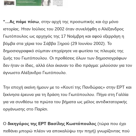
“…Ας πάµε πίσω
, στην αρχή της προσωπικής και όχι µόνο
ιστορίας. Ηταν Ιούλιος του 2002 όταν συνελήφθη ο Αλέξανδρος
Γιωτόπουλος ως αρχηγός της 17 Νοέµβρη και αφού εξερράγη η
βόµβα στα χέρια του Σάββα Ξηρού (29 Ιουνίου 2002). Το
δηµοσιογραφικό σύµπαν επιχείρησε να φωτίσει τις πλευρές της
ζωής του Γιωτόπουλου. Οι προθέσεις όλων των δηµοσιογράφων
δεν ήταν οι ίδιες, αλλά όλοι έκαναν το ίδιο πράγµα: µιλούσαν για τον
άγνωστο Αλέξανδρο Γιωτόπουλο.
Την εποχή εκείνη ήµουν µε το «Κουτί της Πανδώρας» στην ΕΡΤ και
ξεκίνησα έρευνα για τη δράση του Γιωτόπουλου. Πήγα στη Γαλλία
για να συνθέσω τα πρώτα του βήµατα ως µέλος αντιδικτατορικής
οργάνωσης στο Παρίσι.
Ο
δικηγόρος της ΕΡΤ Βασίλης Κωστόπουλος
(τώρα που έχει
πεθάνει µπορώ πλέον να αποκαλύψω την πηγή) γνωρίζοντας πού