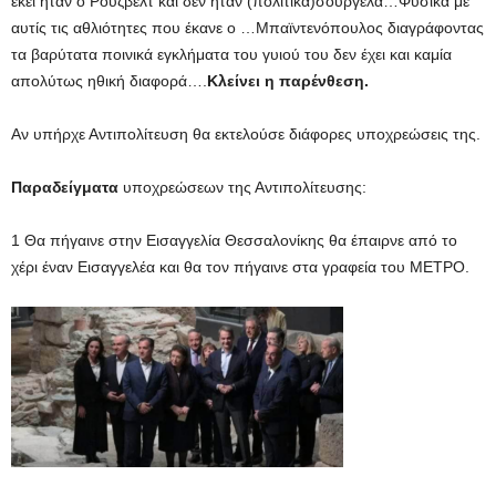
εκεί ήταν ο Ρούζβελτ και δεν ήταν (πολιτικά)σούργελα…Φυσικά με
αυτίς τις αθλιότητες που έκανε ο …Μπαϊντενόπουλος διαγράφοντας
τα βαρύτατα ποινικά εγκλήματα του γυιού του δεν έχει και καμία
απολύτως ηθική διαφορά….
Κλείνει η παρένθεση.
Αν υπήρχε Αντιπολίτευση θα εκτελούσε διάφορες υποχρεώσεις της.
Παραδείγματα
υποχρεώσεων της Αντιπολίτευσης:
1 Θα πήγαινε στην Εισαγγελία Θεσσαλονίκης θα έπαιρνε από το
χέρι έναν Εισαγγελέα και θα τον πήγαινε στα γραφεία του ΜΕΤΡΟ.