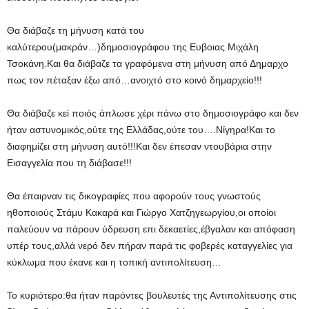
Θα διάβαζε τη μήνυση κατά του
καλύτερου(μακράν…)δημοσιογράφου της Ευβοιας Μιχάλη
Τσοκάνη.Και θα διάβαζε τα γραφόμενα στη μήνυση από Δημαρχο
πως τον πέταξαν έξω από…ανοιχτό στο κοινό δημαρχείο!!!
Θα διάβαζε κεί ποιός άπλωσε χέρι πάνω στο δημοσιογράφο και δεν
ήταν αστυνομικός,ούτε της Ελλάδας,ούτε του….Νίγηρα!Και το
διαφημίζει στη μήνυση αυτό!!!Και δεν έπεσαν ντουβάρια στην
Εισαγγελία που τη διάβασε!!!
Θα έπαιρναν τις δικογραφίες που αφορούν τους γνωστούς
ηθοποιούς Στάμυ Κακαρά και Γιώργο Χατζηγεωργίου,οι οποίοι
παλεύουν να πάρουν ύδρευση επι δεκαετίες,έβγαλαν και απόφαση
υπέρ τους,αλλά νερό δεν πήραν παρά τις φοβερές καταγγελίες για
κύκλωμα που έκανε και η τοπική αντιπολίτευση…
Το κυριότερο:θα ήταν παρόντες βουλευτές της Αντιπολίτευσης στις