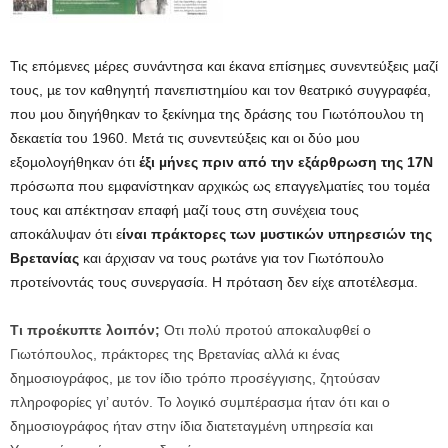
Τις επόµενες µέρες συνάντησα και έκανα επίσηµες συνεντεύξεις µαζί
τους, µε τον καθηγητή πανεπιστηµίου και τον θεατρικό συγγραφέα,
που µου διηγήθηκαν το ξεκίνηµα της δράσης του Γιωτόπουλου τη
δεκαετία του 1960. Μετά τις συνεντεύξεις και οι δύο µου
εξοµολογήθηκαν ότι
έξι µήνες πριν από την εξάρθρωση της 17Ν
πρόσωπα που εµφανίστηκαν αρχικώς ως επαγγελµατίες του τοµέα
τους και απέκτησαν επαφή µαζί τους στη συνέχεια τους
αποκάλυψαν ότι ε
ίναι πράκτορες των µυστικών υπηρεσιών της
Βρετανίας
και άρχισαν να τους ρωτάνε για τον Γιωτόπουλο
προτείνοντάς τους συνεργασία. Η πρόταση δεν είχε αποτέλεσµα.
Τι προέκυπτε λοιπόν;
Οτι πολύ προτού αποκαλυφθεί ο
Γιωτόπουλος, πράκτορες της Βρετανίας αλλά κι ένας
δηµοσιογράφος, µε τον ίδιο τρόπο προσέγγισης, ζητούσαν
πληροφορίες γι’ αυτόν. Το λογικό συµπέρασµα ήταν ότι και ο
δηµοσιογράφος ήταν στην ίδια διατεταγµένη υπηρεσία και