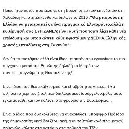
Ποιός ήταν αυτός που έκλαιγε στη Βουλή υπέρ των επενδυτών στη
Χαλκιδική και στη Ζάκυνθο και δήλωνε το 2016 :
“Θα μπορούσε η
Ελλάδα να μετατραπεί σε ένα πραγματικό Ελντοράντο,αλλά η
κυβέρνησή σας(ΣΥΡΙΖΑΝΕΛ)είναι αυτή που τορπιλίζει κάθε νέα
επένδυση και υποσκάπτει κάθε υφιστάμενη:ΔΕΣΦΑ,Ελληνικός
χρυσός,επενδύσεις στη Ζακυνθο”;
Δεν θα το πιστέψετε αλλά είναι ίδιος με αυτόν που εγκαινίασε το πιο
συγχρονο μετρό της Ευρώπης,δηλαδή το Μετρό των
ποντικ…,συγνώμη της Θεσσαλονίκης!
Είναι ίδιος που θεσμικά(θεσμικά και εξ αβρότητος ντεεεε…) θα
φιλήσει το χέρι του (πολιτικο-διπλωματικού)σούργελου,μόλις αυτό
εγκατασταθεί και τον καλέσει στο φρούριο της Βασ.Σοφίας…
Είναι ο ίδιος που δυσκολεύεται να ανακοινώσει υπόψηφιο Πρόεδρο
της Δημοκρατίας γιατί δεν ξέρει ακόμα αν το(πολιτικο-διπλωματικό)
σούργελο κάλεσε στα αστεία η στα σοβαρά τον Τζόνι…