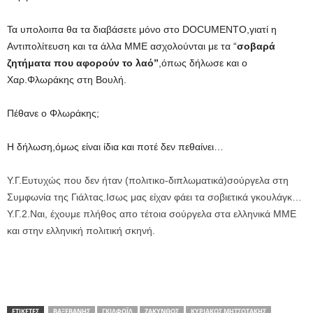
Τα υπολοιπα θα τα διαβάσετε μόνο στο DOCUMENTO,γιατί η
Αντιπολίτευση και τα άλλα ΜΜΕ ασχολούνται με τα “
σοβαρά
ζητήματα που αφορούν το λαό”
,όπως δήλωσε και ο
Χαρ.Φλωράκης στη Βουλή.
Πέθανε ο Φλωράκης;
Η δήλωση,όμως είναι ίδια και ποτέ δεν πεθαίνει…
Υ.Γ.Ευτυχώς που δεν ήταν (πολιτικο-διπλωματικά)σούργελα στη
Συμφωνία της Γιάλτας.Ισως μας είχαν φάει τα σοβιετικά γκουλάγκ…
Υ.Γ.2.Ναι, έχουμε πλήθος απο τέτοια σούργελα στα ελληνικά ΜΜΕ
και στην ελληνική πολιτική σκηνή.
ΕΤΙΚΕΤΕΣ
ΒΑΞΕΒΑΝΗΣ
ΓΚΙΛΦΌΪΛ
ΖΑΚΥΝΘΟΣ
ΚΥΡΙΑΚΟΣ ΜΗΤΣΟΤΑΚΗΣ