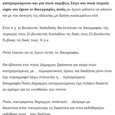
κατηγορούμενοι και για ποιό ακριβώς λόγο και ποιά πορεία
είχαν και έχουν οι δικογραφίες αυτές,
αν έχουν μάλιστα να κάνουν
και με την άσκηση της εξουσίας,με δράση κυκλωμάτων κλπ
Ετσι π.χ. οι βουλευτές Χαλκιδικής θα έστελναν τις δικογραφίες της
περιοχής τους.Οι βουλευτές Κυκλάδων τις δικές τους.Οι βουλευτές
Ευβοιας τις δικές τους. Κ.ο.κ.
Πολύ εύκολο να τις έχουν αυτές τις δικογραφίες.
Θα έβλεπαν έτσι ποιός Δήμαρχος βρίσκεται για σειρά ετών
κατηγορούμενος με …περιοριστικούς όρους και δικάζεται μόνο όταν
έχει παραγραφεί λόγω πολυετίας η… προηγούμενη
δικογραφία.Ποιός Δήμαρχος κατηγορούμενος έχει πελάτη δικαστή
σε κρίσιμο για τις υποθέσεις του πόστο.
Ποιός παντρεμένος δημαρχος απέκτησε …εξώγαμο με
δικαστίνα,πότε παντρέυτηκε τη δικαστίνα και πότε εκδόθηκε(αν
εκδόθηκε ποτέ…)νέο διαζύγιο.