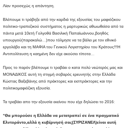
Λίαν προσεχώς η απάντηση.
Βλέπουμε τι τράβηξε από την καρδιά της εξουσίας του μαφιόζικου
πολιτικο-τραπεζικού συστήματος η μαρτυρικώς αθωωθείσα από τα
πάντα μετά 10ετή Γολγοθά Βασιλική Παπαϊωάννου,βοηθός
υπουργού(παρακαλώ…)που τόλμησε να τα βάλει με τον εθνικό
εργολάβο και τη ΜΑΦΙΑ του Γενικού Λογιστηρίου του Κράτους!!!Η
Αντιπολίτευση η καημένη δεν είχε ακούσει τίποτα…
Προς το παρόν βλέπουμε τι τραβάει ο κατα πολύ νεώτερός μας και
ΜΟΝΑΔΙΚΟΣ αυτή τη στιγμή σοβαρός ερευνητής στην Ελλάδα
Κώστας Βαξεβάνης από πράκτορες και εισπράκτορες και την
πολιτικομαφιόζικη εξουσία.
Τα τραβάει απο την εξουσία εκείνου που είχε δηλώσει το 2016:
“Θα μπορούσε η Ελλάδα να μετατραπεί σε ένα πραγματικό
Ελντοράντο,αλλά η κυβέρνησή σας(ΣΥΡΙΖΑΝΕΛ)είναι αυτή