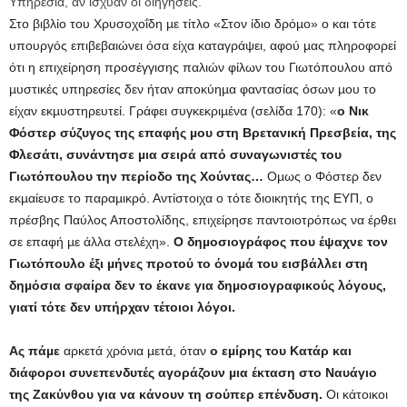
Υπηρεσία, αν ίσχυαν οι διηγήσεις.
Στο βιβλίο του Χρυσοχοΐδη µε τίτλο «Στον ίδιο δρόµο» ο και τότε
υπουργός επιβεβαιώνει όσα είχα καταγράψει, αφού µας πληροφορεί
ότι η επιχείρηση προσέγγισης παλιών φίλων του Γιωτόπουλου από
µυστικές υπηρεσίες δεν ήταν αποκύηµα φαντασίας όσων µου το
είχαν εκµυστηρευτεί. Γράφει συγκεκριµένα (σελίδα 170): «
ο Νικ
Φόστερ σύζυγος της επαφής µου στη Βρετανική Πρεσβεία, της
Φλεσάτι, συνάντησε µια σειρά από συναγωνιστές του
Γιωτόπουλου την περίοδο της Χούντας…
Οµως ο Φόστερ δεν
εκµαίευσε το παραµικρό. Αντίστοιχα ο τότε διοικητής της ΕΥΠ, ο
πρέσβης Παύλος Αποστολίδης, επιχείρησε παντοιοτρόπως να έρθει
σε επαφή µε άλλα στελέχη».
Ο δηµοσιογράφος που έψαχνε τον
Γιωτόπουλο έξι µήνες προτού το όνοµά του εισβάλλει στη
δηµόσια σφαίρα δεν το έκανε για δηµοσιογραφικούς λόγους,
γιατί τότε δεν υπήρχαν τέτοιοι λόγοι.
Ας πάµε
αρκετά χρόνια µετά, όταν
ο εµίρης του Κατάρ και
διάφοροι συνεπενδυτές αγοράζουν µια έκταση στο Ναυάγιο
της Ζακύνθου για να κάνουν τη σούπερ επένδυση.
Οι κάτοικοι