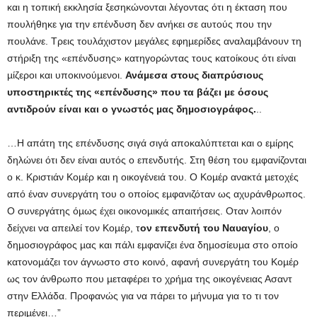
και η τοπική εκκλησία ξεσηκώνονται λέγοντας ότι η έκταση που
πουλήθηκε για την επένδυση δεν ανήκει σε αυτούς που την
πουλάνε. Τρεις τουλάχιστον µεγάλες εφηµερίδες αναλαµβάνουν τη
στήριξη της «επένδυσης» κατηγορώντας τους κατοίκους ότι είναι
µίζεροι και υποκινούµενοι.
Ανάµεσα στους διαπρύσιους
υποστηρικτές της «επένδυσης» που τα βάζει µε όσους
αντιδρούν είναι και ο γνωστός µας δηµοσιογράφος.
..
…Η απάτη της επένδυσης σιγά σιγά αποκαλύπτεται και ο εµίρης
δηλώνει ότι δεν είναι αυτός ο επενδυτής. Στη θέση του εµφανίζονται
ο κ. Κριστιάν Κοµέρ και η οικογένειά του. Ο Κοµέρ ανακτά µετοχές
από έναν συνεργάτη του ο οποίος εµφανιζόταν ως αχυράνθρωπος.
Ο συνεργάτης όµως έχει οικονοµικές απαιτήσεις. Οταν λοιπόν
δείχνει να απειλεί τον Κοµέρ, τ
ον επενδυτή του Ναυαγίου
, ο
δηµοσιογράφος µας και πάλι εµφανίζει ένα δηµοσίευµα στο οποίο
κατονοµάζει τον άγνωστο στο κοινό, αφανή συνεργάτη του Κοµέρ
ως τον άνθρωπο που µεταφέρει το χρήµα της οικογένειας Ασαντ
στην Ελλάδα. Προφανώς για να πάρει το µήνυµα για το τι τον
περιµένει…”