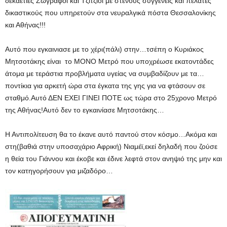
δεκαετίες Ζωγράφοι και Τζίτζιοι με στενούς συγγενείς και πελάτες
δικαστικούς που υπηρετούν στα νευραλγικά πόστα Θεσσαλονίκης
και Αθήνας!!!
Αυτό που εγκαινιασε με το χέρι(πάλι) στην…τσέπη ο Κυριάκος
Μητσοτάκης είναι το ΜΟΝΟ Μετρό που υποχρέωσε εκατοντάδες
άτομα με τεράστια προβλήματα υγείας να συμβαδίζουν με τα…
ποντίκια για αρκετή ώρα στα έγκατα της γης για να φτάσουν σε
σταθμό.Αυτό ΔΕΝ ΕΧΕΙ ΓΙΝΕΙ ΠΟΤΕ ως τώρα στο 25χρονο Μετρό
της Αθήνας!Αυτό δεν το εγκαινίασε Μητσοτάκης…
Η Αντιπολίτευση θα το έκανε αυτό παντού στον κόσμο…Ακόμα και
στη(βαθιά στην υποσαχάριο Αφρική) Νιαμέϊ,εκεί δηλαδή που ζούσε
η θεία του Γιάννου και έκοβε και έδινε λεφτά στον ανηψιό της μην και
τον κατηγορήσουν για μιζαδόρο…