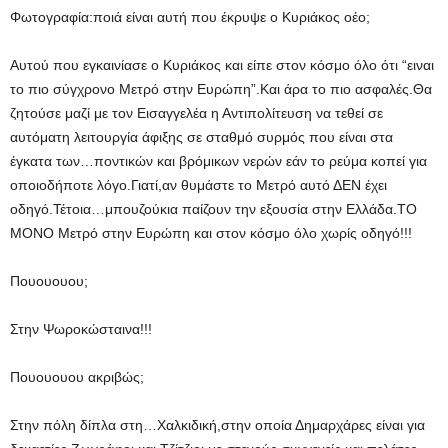
Φωτογραφία:ποιά είναι αυτή που έκρυψε ο Κυριάκος οέο;
Αυτού που εγκαινίασε ο Κυριάκος και είπε στον κόσμο όλο ότι “ειναι
το πιο σύγχρονο Μετρό στην Ευρώπη”.Και άρα το πιο ασφαλές.Θα
ζητούσε μαζί με τον Εισαγγελέα η Αντιπολίτευση να τεθεί σε
αυτόματη λειτουργία άφιξης σε σταθμό συρμός που είναι στα
έγκατα των…ποντικών και βρόμικων νερών εάν το ρεύμα κοπεί για
οποιοδήποτε λόγο.Γιατί,αν θυμάστε το Μετρό αυτό ΔΕΝ έχει
οδηγό.Τέτοια…μπουζούκια παίζουν την εξουσία στην Ελλάδα.ΤΟ
ΜΟΝΟ Μετρό στην Ευρώπη και στον κόσμο όλο χωρίς οδηγό!!!
Πουουουου;
Στην Ψωροκώσταινα!!!
Πουουουου ακριβώς;
Στην πόλη δίπλα στη…Χαλκιδική,στην οποία Δημαρχάρες είναι για