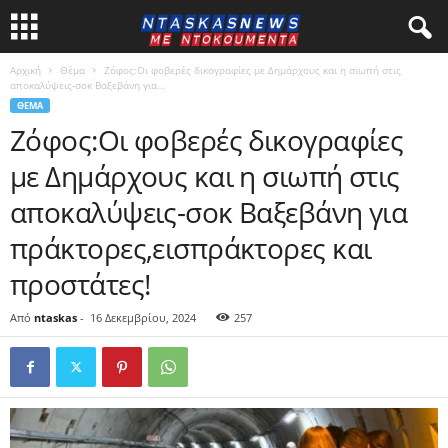
Αρχική
Θέμα
Ζόφος:Οι φοβερές δικογραφίες με Δημάρχους και η σιωπή στις
αποκαλύψεις-σοκ Βαξεβάνη για...
ΘΈΜΑ
Ζόφος:Οι φοβερές δικογραφίες
με Δημάρχους και η σιωπή στις
αποκαλύψεις-σοκ Βαξεβάνη για
πράκτορες,εισπράκτορες και
προστάτες!
Από
ntaskas
-
16 Δεκεμβρίου, 2024
257