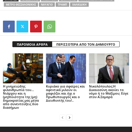
ΜΕΤΡΌ ΘΕΣΣΑΛΟΝΊΚΗΣ
ΝΑΥΆΓΙΟ
ΤΡΑΜΠ
ΧΑΛΚΙΔΙΚΉ
ΠΑΡΟΜΟΙΑ ΑΡΘΡΑ
ΠΕΡΙΣΣΟΤΕΡΑ ΑΠΟ ΤΟΝ ΔΗΜΙΟΥΡΓΟ
Η μνημειώδης
Kυριάκο για σφαίρες και
Nικολόπουλος:Η
φιλανθρωπία του…
αφεντικά μιλούν οι
Δικαιοσύνη ακούει το
Νιάρχου και η
μαφιόζοι και όχι o
νόμο ή το Μαξίμου; Eύγε
(μη)ποιότητα της (μη)
Πρωθυπουργός και o
στον Α.Σαμαρά
δημοκρατίας μας μέσα
Διευθυντής του!..
απο συνεντεύξεις δύο
διασήμων