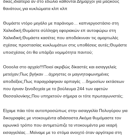
δίκες,ιδιαίτερα αν στο εδώλιο κάθονται Δήμαρχοι για μαζικούς
θανάτους,για κυκλώματα κλπ κλπ
Θυμάστε ντόρο μεγάλο με παράνομο… καπνεργοστάσιο στη
Χαλκιδική;Θυμάστε σύλληψη εφοριακών επ αυτοφώρω στη
Χαλκιδική;Θυμάστε κασέτες που αποδείκνυαν τις αμαρτωλές
σχέσεις προστασίας κυκλωμάτων στις υποθέσεις αυτές;Θυμάστε
υποσχέσεις ότι θα υπάρξει νομιμότητα παντού;
Οοοολα στο αρχείο!!!Ποιοί ακριβώς δίκαστές και εισαγγελείς
μετείχαν;Πως βγήκαν …άχρηστες οι μαγνητοφωνημένες
αποδείξεις;Πως παραγράφηκαν αρπαγές …δημοσίων εκτάσεων
που έγιναν ξενοδοχεία με το βούλευμα 244 των εφετών
Θεσσαλονίκης;Που υπηρετούν σήμερα οι τότε πρωταγωνιστές;
Είχαμε πάει τότε αυτοπροσώπως στην εισαγγελία Πολυγύρου για
δικογραφίες με ντοκουμέντα αδιάσειστα.Ακόμα θυμόμαστε τον
ειρωνικό τρόπο που αντιμετώπιζε τα ντοκουμέντα μια νεαρή
εισαγγελέας…Μείναμε με το στόμα ανοιχτό όταν αργότερα στη