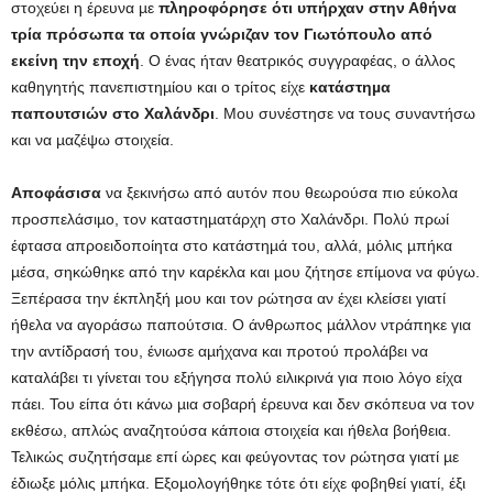
στοχεύει η έρευνα µε
πληροφόρησε ότι υπήρχαν στην Αθήνα
τρία πρόσωπα τα οποία γνώριζαν τον Γιωτόπουλο από
εκείνη την εποχή
. Ο ένας ήταν θεατρικός συγγραφέας, ο άλλος
καθηγητής πανεπιστηµίου και ο τρίτος είχε
κατάστηµα
παπουτσιών στο Χαλάνδρι
. Μου συνέστησε να τους συναντήσω
και να µαζέψω στοιχεία.
Αποφάσισα
να ξεκινήσω από αυτόν που θεωρούσα πιο εύκολα
προσπελάσιµο, τον καταστηµατάρχη στο Χαλάνδρι. Πολύ πρωί
έφτασα απροειδοποίητα στο κατάστηµά του, αλλά, µόλις µπήκα
µέσα, σηκώθηκε από την καρέκλα και µου ζήτησε επίµονα να φύγω.
Ξεπέρασα την έκπληξή µου και τον ρώτησα αν έχει κλείσει γιατί
ήθελα να αγοράσω παπούτσια. Ο άνθρωπος µάλλον ντράπηκε για
την αντίδρασή του, ένιωσε αµήχανα και προτού προλάβει να
καταλάβει τι γίνεται του εξήγησα πολύ ειλικρινά για ποιο λόγο είχα
πάει. Του είπα ότι κάνω µια σοβαρή έρευνα και δεν σκόπευα να τον
εκθέσω, απλώς αναζητούσα κάποια στοιχεία και ήθελα βοήθεια.
Τελικώς συζητήσαµε επί ώρες και φεύγοντας τον ρώτησα γιατί µε
έδιωξε µόλις µπήκα. Εξοµολογήθηκε τότε ότι είχε φοβηθεί γιατί, έξι