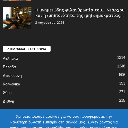
Η μνημειώδης φιλανθρωπία του… Νιάρχου
και η (μη)ποιότητα της (μη) δημοκρατίας...
2 Αυγούστου, 2026
ΔΗΜΟΦΙΛΗ ΚΑΤΗΓΟΡΙΑ
1314
Αθλητικα
1248
Ελλαδα
506
Δικαιοσυνη
353
Κοινωνικα
271
Θέμα
235
Διεθνη
Χρησιμοποιούμε cookies για να σας προσφέρουμε την
καλύτερη δυνατή εμπειρία στη σελίδα μας. Συνεχίζοντας να
χρησιμοποιείτε την ιστοσελίδα, συμφωνείτε με τη χρήση των