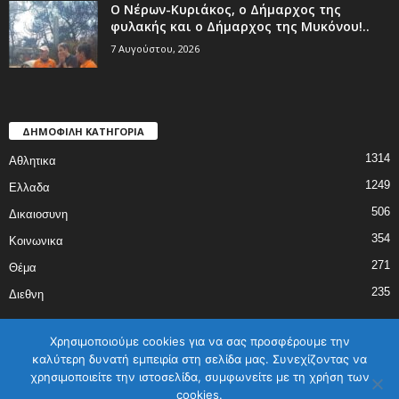
Ο Νέρων-Κυριάκος, o Δήμαρχος της
φυλακής και ο Δήμαρχος της Μυκόνου!..
7 Αυγούστου, 2026
ΔΗΜΟΦΙΛΗ ΚΑΤΗΓΟΡΙΑ
1314
Αθλητικα
1249
Ελλαδα
506
Δικαιοσυνη
354
Κοινωνικα
271
Θέμα
235
Διεθνη
Χρησιμοποιούμε cookies για να σας προσφέρουμε την
καλύτερη δυνατή εμπειρία στη σελίδα μας. Συνεχίζοντας να
χρησιμοποιείτε την ιστοσελίδα, συμφωνείτε με τη χρήση των
ΑΡΧΙΚΗ
ΕΛΛΑΔΑ
ΔΙΕΘΝΗ
ΔΙΚΑΙΟΣΥΝΗ
ΑΘΛΗΤΙΚΑ
cookies.