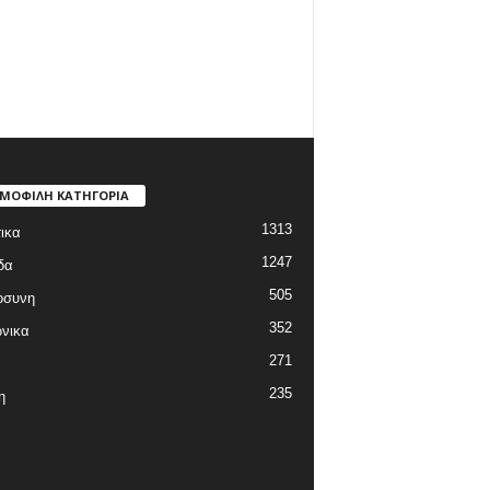
ΜΟΦΙΛΗ ΚΑΤΗΓΟΡΙΑ
1313
ικα
1247
δα
505
οσυνη
352
νικα
271
235
η