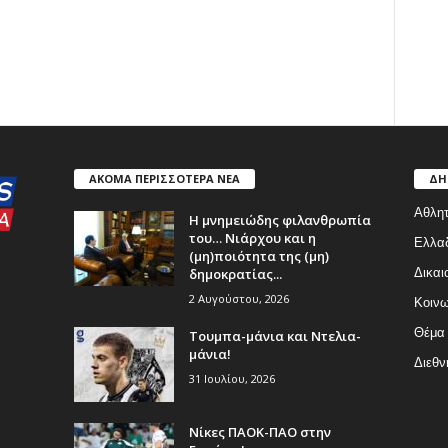
ΑΚΟΜΑ ΠΕΡΙΣΣΟΤΕΡΑ ΝΕΑ
ΔΗ
Αθλητ
Η μνημειώδης φιλανθρωπία
του… Νιάρχου και η
Ελλα
(μη)ποιότητα της (μη)
δημοκρατίας...
Δικαι
2 Αυγούστου, 2026
Κοινω
Θέμα
Τουμπα-μάνια και Ντελια-
μάνια!
Διεθν
31 Ιουλίου, 2026
Νίκες ΠΑΟΚ-ΠΑΟ στην