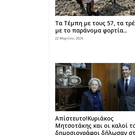
Γ
ι
ά
Τα Τέμπη με τους 57, τα τρ
ν
με το παράνομα φορτία...
ν
η
22 Μαρτίου, 2026
ς
Ν
τ
ά
σ
κ
α
ς
Απίστευτο!Κυριάκος
Μητσοτάκης και οι καλοί τ
δημοσιογράφοι δήλωσαν σ