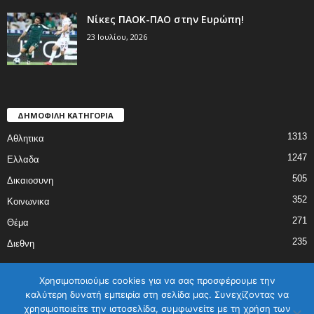
Νίκες ΠΑΟΚ-ΠΑΟ στην Ευρώπη!
23 Ιουλίου, 2026
ΔΗΜΟΦΙΛΗ ΚΑΤΗΓΟΡΙΑ
1313
Αθλητικα
1247
Ελλαδα
505
Δικαιοσυνη
352
Κοινωνικα
271
Θέμα
235
Διεθνη
Χρησιμοποιούμε cookies για να σας προσφέρουμε την
καλύτερη δυνατή εμπειρία στη σελίδα μας. Συνεχίζοντας να
χρησιμοποιείτε την ιστοσελίδα, συμφωνείτε με τη χρήση των
ΑΡΧΙΚΗ
ΕΛΛΑΔΑ
ΔΙΕΘΝΗ
ΔΙΚΑΙΟΣΥΝΗ
ΑΘΛΗΤΙΚΑ