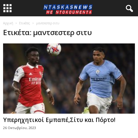
Αρχική
Ετικέτες
μαντσεστερ σιτυ
Ετικέτα: μαντσεστερ σιτυ
Υπερηχητικοί Εμπαπέ,Σίτυ και Πόρτο!
26 Οκτωβρίου, 2023