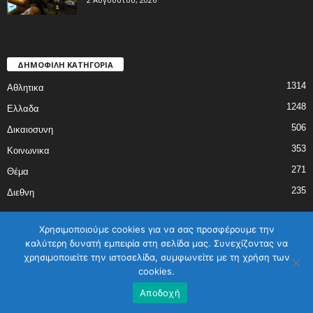
ΔΗΜΟΦΙΛΗ ΚΑΤΗΓΟΡΙΑ
1314
Αθλητικα
1248
Ελλαδα
506
Δικαιοσυνη
353
Κοινωνικα
271
Θέμα
235
Διεθνη
Χρησιμοποιούμε cookies για να σας προσφέρουμε την
καλύτερη δυνατή εμπειρία στη σελίδα μας. Συνεχίζοντας να
χρησιμοποιείτε την ιστοσελίδα, συμφωνείτε με τη χρήση των
ΑΡΧΙΚΗ
ΕΛΛΑΔΑ
ΔΙΕΘΝΗ
ΔΙΚΑΙΟΣΥΝΗ
ΑΘΛΗΤΙΚΑ
cookies.
ΚΟΙΝΩΝΙΚΑ
ΓΥΝΑΙΚΑ
ΕΠΙΚΟΙΝΩΝΙΑ
Όροι χρήσης
Αποδοχή
©