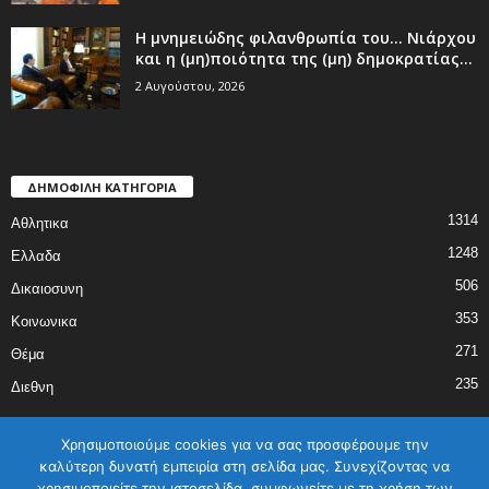
Η μνημειώδης φιλανθρωπία του… Νιάρχου
και η (μη)ποιότητα της (μη) δημοκρατίας...
2 Αυγούστου, 2026
ΔΗΜΟΦΙΛΗ ΚΑΤΗΓΟΡΙΑ
1314
Αθλητικα
1248
Ελλαδα
506
Δικαιοσυνη
353
Κοινωνικα
271
Θέμα
235
Διεθνη
Χρησιμοποιούμε cookies για να σας προσφέρουμε την
καλύτερη δυνατή εμπειρία στη σελίδα μας. Συνεχίζοντας να
χρησιμοποιείτε την ιστοσελίδα, συμφωνείτε με τη χρήση των