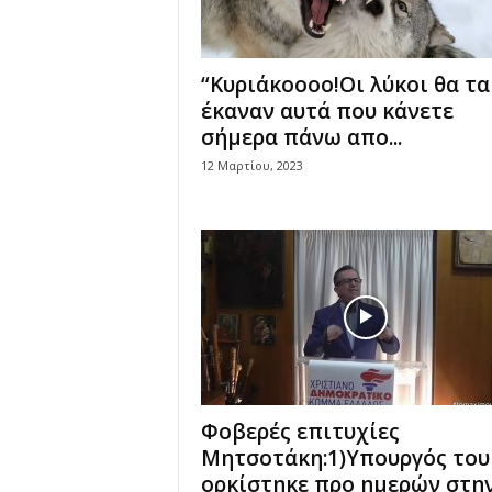
Γ
ι
ά
“Κυριάκοοοο!Οι λύκοι θα τα
ν
έκαναν αυτά που κάνετε
ν
σήμερα πάνω απο...
η
ς
12 Μαρτίου, 2023
Ν
τ
ά
σ
κ
α
ς
Φοβερές επιτυχίες
Μητσοτάκη:1)Υπουργός του
ορκίστηκε προ ημερών στη