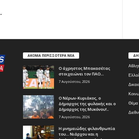
.
ΑΚΟΜΑ ΠΕΡΙΣΣΟΤΕΡΑ ΝΕΑ
ΔΗ
Αθλητ
Ο άχρηστος Μπακασέτας
στοιχειώνει τον ΠΑΟ…
Ελλα
7 Αυγούστου, 2026
Δικαι
Κοινω
Ο Νέρων-Κυριάκος, o
Δήμαρχος της φυλακής και ο
Θέμα
Δήμαρχος της Μυκόνου!..
Διεθν
7 Αυγούστου, 2026
Η μνημειώδης φιλανθρωπία
του… Νιάρχου και η