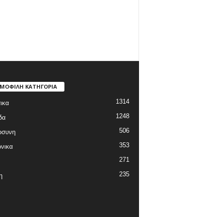
ΜΟΦΙΛΗ ΚΑΤΗΓΟΡΙΑ
1314
ικα
1248
δα
506
οσυνη
353
νικα
271
235
η