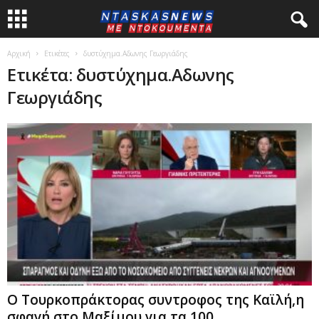
Αρχική
Ετικέτες
δυστύχημα.Αδωνης Γεωργιάδης
Ετικέτα: δυστύχημα.Αδωνης
Γεωργιάδης
Ο Τουρκοπράκτορας συντροφος της Καϊλή,η
σφαγή στο Μαξίμου για τα 100...