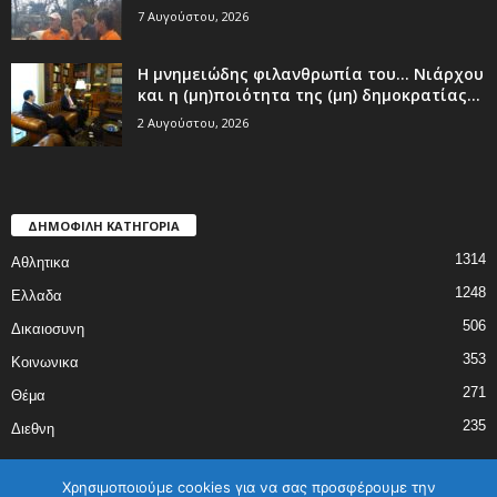
7 Αυγούστου, 2026
Η μνημειώδης φιλανθρωπία του… Νιάρχου
και η (μη)ποιότητα της (μη) δημοκρατίας...
2 Αυγούστου, 2026
ΔΗΜΟΦΙΛΗ ΚΑΤΗΓΟΡΙΑ
1314
Αθλητικα
1248
Ελλαδα
506
Δικαιοσυνη
353
Κοινωνικα
271
Θέμα
235
Διεθνη
Χρησιμοποιούμε cookies για να σας προσφέρουμε την