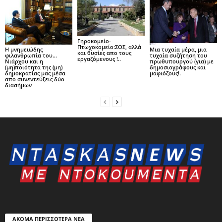
Γηροκομείο-
Πτωχοκομείο:ΣΟΣ, αλλά
Η μνημειώδης
Μια τυχαία μέρα, μια
και θυσίες απο τους
φιλανθρωπία του…
τυχαία συζήτηση του
εργαζόμενους !..
Νιάρχου και η
πρωθυπουργού (για) με
(μη)ποιότητα της (μη)
δημοσιογράφους και
δημοκρατίας μας μέσα
μαφιόζους!.
απο συνεντεύξεις δύο
διασήμων
ΑΚΟΜΑ ΠΕΡΙΣΣΟΤΕΡΑ ΝΕΑ