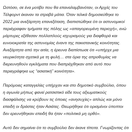
Ωστόσο, σε ένα μοτίβο που θα επαναλαμβανόταν, οι Αρχές του
Τέλφορντ έκαναν τα στραβά μάτια. Όταν τελικά δημοσιεύθηκε το
2022 μια ανεξάρτητη επανεξέταση, διαπιστώθηκε ότι οι αστυνομικοί
περιέγραφαν τμήματα της πόλης ως «απαγορευμένη περιοχή», ενώ
μάρτυρες εξέθεσαν πολλαπλούς ισχυρισμούς για διαφθορά και
ευνοιοκρατία της αστυνομίας έναντι της πακιστανικής κοινότητας.
Ανεξάρτητα από την αιτία, η έρευνα διαπίστωσε ότι «υπήρχε μια
νευρικότητα σχετικά με τη φυλή… στα όρια της απροθυμίας να
διερευνηθούν εγκλήματα που διαπράχθηκαν από αυτό που
περιεγράφηκε ως “ασιατική” κοινότητα».
Παρόμοιες καταγγελίες υπήρχαν και στο δημοτικό συμβούλιο, όπου
η αγωνία μήπως φανεί ρατσιστικό είδε τους αξιωματικούς
διασφάλισης να κρύβουν τις όποιες «ανησυχίες» απλώς και μόνο
επειδή οι δράστες ήταν Ασιάτες. Θεωρήθηκε ότι ορισμένοι ύποπτοι
δεν ερευνήθηκαν επειδή θα ήταν «πολιτικά μη ορθό».
Αυτό δεν σημαίνει ότι το συμβούλιο δεν έκανε τίποτα. Γνωρίζοντας ότι