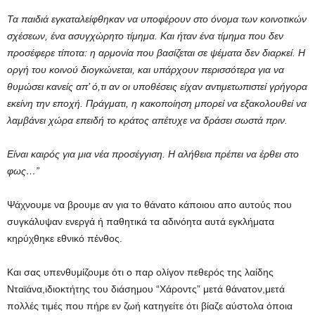
Τα παιδιά εγκαταλείφθηκαν να υποφέρουν στο όνομα των κοινοτικών
σχέσεων, ένα ασυγχώρητο τίμημα. Και ήταν ένα τίμημα που δεν
προσέφερε τίποτα: η αρμονία που βασίζεται σε ψέματα δεν διαρκεί. Η
οργή του κοινού διογκώνεται, και υπάρχουν περισσότερα για να
θυμώσει κανείς απ’ ό,τι αν οι υποθέσεις είχαν αντιμετωπιστεί γρήγορα
εκείνη την εποχή. Πράγματι, η κακοποίηση μπορεί να εξακολουθεί να
λαμβάνει χώρα επειδή το κράτος απέτυχε να δράσει σωστά πριν.
Είναι καιρός για μια νέα προσέγγιση. Η αλήθεια πρέπει να έρθει στο
φως…”
Ψάχνουμε να βρουμε αν για το θάνατο κάποιου απο αυτούς που
συγκάλυψαν ενεργά ή παθητικά τα αδινόητα αυτά εγκλήματα
κηρύχθηκε εθνικό πένθος.
Και σας υπενθυμίζουμε ότι ο παρ ολίγον πεθερός της λαίδης
Νταϊάνα,ιδιοκτήτης του διάσημου “Χάροντς” μετά θάνατον,μετά
πολλές τιμές που πήρε εν ζωή κατηγείτε ότι βίαζε αύστολα όποια