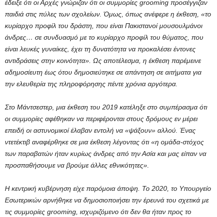
έδειξε ότι οι Αρχές γνώριζαν ότι οι συμμορίες grooming προσέγγιζαν
παιδιά στις πύλες των σχολείων. Όμως, όπως ανέφερε η έκθεση, «το
κυρίαρχο προφίλ του δράστη, που είναι Πακιστανοί μουσουλμάνοι
άνδρες… σε συνδυασμό με το κυρίαρχο προφίλ του θύματος, που
είναι λευκές γυναίκες, έχει τη δυνατότητα να προκαλέσει έντονες
αντιδράσεις στην κοινότητα». Ως αποτέλεσμα, η έκθεση παρέμεινε
αδημοσίευτη έως ότου δημοσιεύτηκε σε απάντηση σε αιτήματα για
την ελευθερία της πληροφόρησης πέντε χρόνια αργότερα.
Στο Μάντσεστερ, μια έκθεση του 2019 κατέληξε στο συμπέρασμα ότι
οι συμμορίες αφέθηκαν να περιφέρονται στους δρόμους εν μέρει
επειδή οι αστυνομικοί έλαβαν εντολή να «ψάξουν» αλλού. Ένας
ντετέκτιβ αναφέρθηκε σε μια έκθεση λέγοντας ότι «η ομάδα-στόχος
των παραβατών ήταν κυρίως άνδρες από την Ασία και μας είπαν να
προσπαθήσουμε να βρούμε άλλες εθνικότητες».
Η κεντρική κυβέρνηση είχε παρόμοια άποψη. Το 2020, το Υπουργείο
Εσωτερικών αρνήθηκε να δημοσιοποιήσει την έρευνά του σχετικά με
τις συμμορίες grooming, ισχυριζόμενο ότι δεν θα ήταν προς το