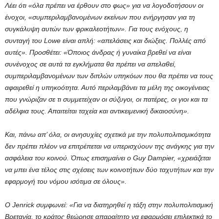
Λέει ότι «όλα πρέπει να έρθουν στο φως» για να λογοδοτήσουν οι
ένοχοι, «συμπεριλαμβανομένων εκείνων που ενήργησαν για τη
συγκάλυψη αυτών των φρικαλεοτήτων». Για τους ενόχους, η
συνταγή του Lowe είναι απλή: «απελάσεις και διώξεις. Πολλές από
αυτές». Προσθέτει: «Όποιος άνδρας ή γυναίκα βρεθεί να είναι
συνένοχος σε αυτά τα εγκλήματα θα πρέπει να απελαθεί,
συμπεριλαμβανομένων των διπλών υπηκόων που θα πρέπει να τους
αφαιρεθεί η υπηκοότητα. Αυτό περιλαμβάνει τα μέλη της οικογένειας
που γνώριζαν σε τι συμμετείχαν οι σύζυγοι, οι πατέρες, οι γιοι και τα
αδέλφια τους. Απαιτείται ταχεία και αντικειμενική δικαιοσύνη».
Και, πάνω απ’ όλα, οι ανησυχίες σχετικά με την πολυπολιτισμικότητα
δεν πρέπει πλέον να επιτρέπεται να υπερισχύουν της ανάγκης για την
ασφάλεια του κοινού. Όπως επισημαίνει ο Guy Dampier, «χρειάζεται
να μπει ένα τέλος στις σχέσεις των κοινοτήτων δύο ταχυτήτων και την
εφαρμογή του νόμου ισότιμα σε όλους».
Ο Jenrick συμφωνεί: «Για να διατηρηθεί η τάξη στην πολυπολιτισμική
Βρετανία, το κράτος θεώρησε απαραίτητο να εφαρμόσει επιλεκτικά το