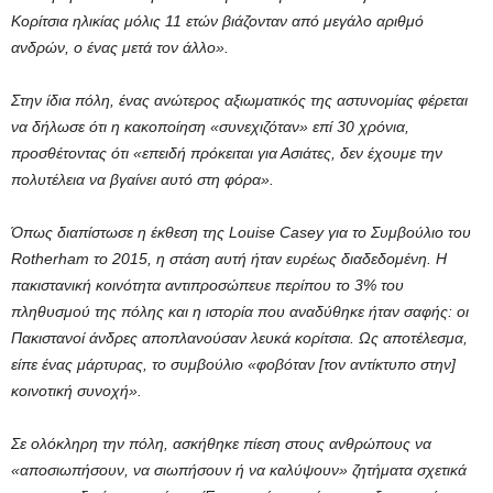
Κορίτσια ηλικίας μόλις 11 ετών βιάζονταν από μεγάλο αριθμό
ανδρών, ο ένας μετά τον άλλο».
Στην ίδια πόλη, ένας ανώτερος αξιωματικός της αστυνομίας φέρεται
να δήλωσε ότι η κακοποίηση «συνεχιζόταν» επί 30 χρόνια,
προσθέτοντας ότι «επειδή πρόκειται για Ασιάτες, δεν έχουμε την
πολυτέλεια να βγαίνει αυτό στη φόρα».
Όπως διαπίστωσε η έκθεση της Louise Casey για το Συμβούλιο του
Rotherham το 2015, η στάση αυτή ήταν ευρέως διαδεδομένη. Η
πακιστανική κοινότητα αντιπροσώπευε περίπου το 3% του
πληθυσμού της πόλης και η ιστορία που αναδύθηκε ήταν σαφής: οι
Πακιστανοί άνδρες αποπλανούσαν λευκά κορίτσια. Ως αποτέλεσμα,
είπε ένας μάρτυρας, το συμβούλιο «φοβόταν [τον αντίκτυπο στην]
κοινοτική συνοχή».
Σε ολόκληρη την πόλη, ασκήθηκε πίεση στους ανθρώπους να
«αποσιωπήσουν, να σιωπήσουν ή να καλύψουν» ζητήματα σχετικά