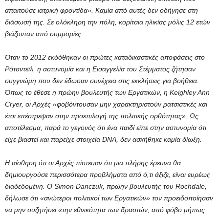
απαιτούσε ιατρική φροντίδα». Καμία από αυτές δεν οδήγησε στη
διάσωσή της. Σε ολόκληρη την πόλη, κορίτσια ηλικίας μόλις 12 ετών
βιάζονταν από συμμορίες.
Όταν το 2012 εκδόθηκαν οι πρώτες καταδικαστικές αποφάσεις στο
Ρότσντεϊλ, η αστυνομία και η Εισαγγελία του Στέμματος ζήτησαν
συγγνώμη που δεν έδωσαν συνέχεια στις εκκλήσεις για βοήθεια.
Όπως το έθεσε η πρώην βουλευτής των Εργατικών, η Keighley Ann
Cryer, οι Αρχές «φοβόντουσαν μην χαρακτηριστούν ρατσιστικές και
έτσι επέστρεψαν στην προεπιλογή της πολιτικής ορθότητας». Ως
αποτέλεσμα, παρά το γεγονός ότι ένα παιδί είπε στην αστυνομία ότι
είχε βιαστεί και παρείχε στοιχεία DNA, δεν ασκήθηκε καμία δίωξη.
Η αίσθηση ότι οι Αρχές πίστευαν ότι μια πλήρης έρευνα θα
δημιουργούσε περισσότερα προβλήματα από ό,τι άξιζε, είναι ευρέως
διαδεδομένη. Ο Simon Danczuk, πρώην βουλευτής του Rochdale,
δήλωσε ότι «ανώτεροι πολιτικοί των Εργατικών» τον προειδοποίησαν
να μην συζητήσει «την εθνικότητα των δραστών, από φόβο μήπως