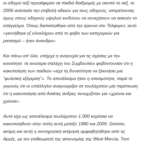
οι οδηγοί ταξί προσέφεραν σε παιδιά διαδρομές με σκοπό το σεξ, το
2006 ανέστειλε την επιβολή αδειών για τους οδηγούς, επιτρέποντας
όμως στους οδηγούς υψηλού κινδύνου να συνεχίσουν να ασκούν το
επάγγελμα. Όπως διαπιστώθηκε από την έρευνα στο Τέλφορντ, αυτό
«γεννήθηκε εξ ολοκλήρου από το φόβο των κατηγοριών για
ρατσισμό – ήταν άνανδρο».
Και πάνω απ’ όλα, υπήρχε η ανησυχία για τις σχέσεις με την
κοινότητα: τα ανώτερα στελέχη του Συμβουλίου φοβόντουσαν ότι η
κακοποίηση των παιδιών «είχε τη δυνατότητα να ξεκινήσει μια
“φυλετική εξέγερση”». Το αποτέλεσμα ήταν η στασιμότητα, παρά το
γεγονός ότι οι υπάλληλοι αναγνώριζαν σε τουλάχιστον μία περίπτωση
ότι η κακοποίηση από Ασιάτες άνδρες συνεχιζόταν για «χρόνια και
χρόνια».
Αυτό είχε ως αποτέλεσμα τουλάχιστον 1.000 κορίτσια να
κακοποιηθούν στην πόλη αυτή μεταξύ 1980 και 2009. Ωστόσο,
ακόμη και αυτή η συντηρητική εκτίμηση αμφισβητήθηκε από τις
Αρχές, με τον επιθεωρητή της αστυνομίας της West Mercia, Tom