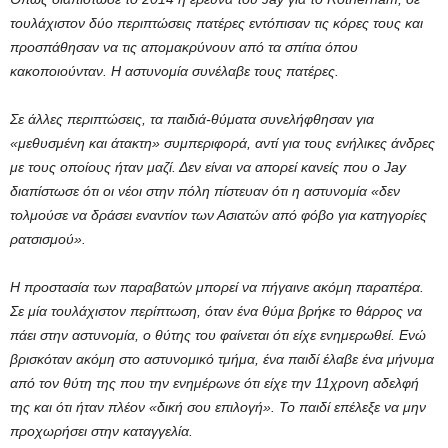
τουλάχιστον δύο περιπτώσεις πατέρες εντόπισαν τις κόρες τους και
προσπάθησαν να τις απομακρύνουν από τα σπίτια όπου
κακοποιούνταν. Η αστυνομία συνέλαβε τους πατέρες.
Σε άλλες περιπτώσεις, τα παιδιά-θύματα συνελήφθησαν για
«μεθυσμένη και άτακτη» συμπεριφορά, αντί για τους ενήλικες άνδρες
με τους οποίους ήταν μαζί. Δεν είναι να απορεί κανείς που ο Jay
διαπίστωσε ότι οι νέοι στην πόλη πίστευαν ότι η αστυνομία «δεν
τολμούσε να δράσει εναντίον των Ασιατών από φόβο για κατηγορίες
ρατσισμού».
Η προστασία των παραβατών μπορεί να πήγαινε ακόμη παραπέρα.
Σε μία τουλάχιστον περίπτωση, όταν ένα θύμα βρήκε το θάρρος να
πάει στην αστυνομία, ο θύτης του φαίνεται ότι είχε ενημερωθεί. Ενώ
βρισκόταν ακόμη στο αστυνομικό τμήμα, ένα παιδί έλαβε ένα μήνυμα
από τον θύτη της που την ενημέρωνε ότι είχε την 11χρονη αδελφή
της και ότι ήταν πλέον «δική σου επιλογή». Το παιδί επέλεξε να μην
προχωρήσει στην καταγγελία.