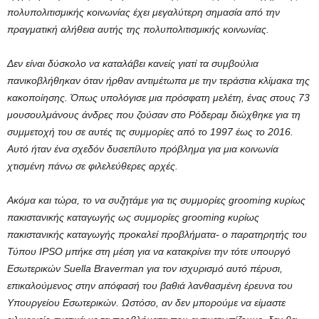
πολυπολιτισμικής κοινωνίας έχει μεγαλύτερη σημασία από την
πραγματική αλήθεια αυτής της πολυπολιτισμικής κοινωνίας.
Δεν είναι δύσκολο να καταλάβει κανείς γιατί τα συμβούλια
πανικοβλήθηκαν όταν ήρθαν αντιμέτωπα με την τεράστια κλίμακα της
κακοποίησης. Όπως υπολόγισε μια πρόσφατη μελέτη, ένας στους 73
μουσουλμάνους άνδρες που ζούσαν στο Ρόδεραμ διώχθηκε για τη
συμμετοχή του σε αυτές τις συμμορίες από το 1997 έως το 2016.
Αυτό ήταν ένα σχεδόν δυσεπίλυτο πρόβλημα για μια κοινωνία
χτισμένη πάνω σε φιλελεύθερες αρχές.
Ακόμα και τώρα, το να συζητάμε για τις συμμορίες grooming κυρίως
πακιστανικής καταγωγής ως συμμορίες grooming κυρίως
πακιστανικής καταγωγής προκαλεί προβλήματα- ο παρατηρητής του
Τύπου IPSO μπήκε στη μέση για να κατακρίνει την τότε υπουργό
Εσωτερικών Suella Braverman για τον ισχυρισμό αυτό πέρυσι,
επικαλούμενος στην απόφασή του βαθιά λανθασμένη έρευνα του
Υπουργείου Εσωτερικών. Ωστόσο, αν δεν μπορούμε να είμαστε