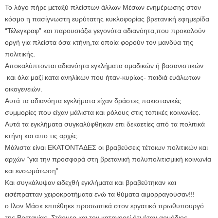
Το λόγο πήρε μεταξύ πλείστων άλλων Μέσων ενημέρωσης στον
κόσμο η πασίγνωστη ευρύτατης κυκλοφορίας βρετανική εφημερίδα
“Τέλεγκραφ” και παρουσιάζει γεγονότα αδιανόητα,που προκαλούν
οργή για πλείστα όσα κτήνη,τα οποία φορούν τον μανδύα της
πολιτικής.
Αποκαλύπτονται αδιανόητα εγκλήματα ομαδικών ή βασανιστικών
και όλα μαζί κατα ανηλίκων που ήταν-κυρίως- παιδιά ευάλωτων
οικογενειών.
Αυτά τα αδιανόητα εγκλήματα είχαν δράστες πακιστανικές
συμμορίες που είχαν μάλιστα και ρόλους στις τοπικές κοινωνίες.
Αυτά τα εγκλήματα συγκαλύφθηκαν επι δεκαετίες από τα πολιτικά
κτήνη και απο τις αρχές.
Μάλιστα είναι ΕΚΑΤΟΝΤΑΔΕΣ οι βραβεύσεις τέτοιων πολιτικών και
αρχών “για την προσφορά στη βρετανική πολυπολιτισμική κοινωνία
και ενσωμάτωση”.
Και συγκάλυψαν ειδεχθή εγκλήματα και βραβεύτηκαν και
εισέπρατταν χειροκροτήματα ενώ τα θύματα αιμορραγούσαν!!!
ο Ιλον Μάσκ επιτέθηκε προσωπικά στον εργατικό πρωθυπουργό
της Βρετανίας Στάρμερ και τον κατηγορεί ότι ήταν αρμόδιος