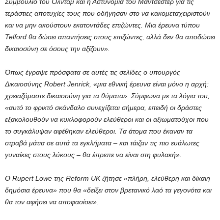
Συμβούλιο του Όλνταμ και η Αστυνομία του Μάντσεστερ για τις
τεράστιες αποτυχίες τους που οδήγησαν στο να κακομεταχειριστούν
και να μην ακούστουν εκατοντάδες επιζώντες. Μια έρευνα τύπου
Telford θα δώσει απαντήσεις στους επιζώντες, αλλά δεν θα αποδώσει
δικαιοσύνη σε όσους την αξίζουν».
Όπως έγραψε πρόσφατα σε αυτές τις σελίδες ο υπουργός
Δικαιοσύνης Robert Jenrick, «μια εθνική έρευνα είναι μόνο η αρχή:
χρειαζόμαστε δικαιοσύνη για τα θύματα». Σύμφωνα με τα λόγια του,
«αυτό το φρικτό σκάνδαλο συνεχίζεται σήμερα, επειδή οι δράστες
εξακολουθούν να κυκλοφορούν ελεύθεροι και οι αξιωματούχοι που
το συγκάλυψαν αφέθηκαν ελεύθεροι. Τα άτομα που έκαναν τα
στραβά μάτια σε αυτά τα εγκλήματα – και τάιζαν τις πιο ευάλωτες
γυναίκες στους λύκους – θα έπρεπε να είναι στη φυλακή».
Ο Rupert Lowe της Reform UK ζήτησε «πλήρη, ελεύθερη και δίκαιη
δημόσια έρευνα» που θα «δείξει στον βρετανικό λαό τα γεγονότα και
θα τον αφήσει να αποφασίσει».