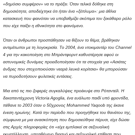
«δημόσιο συμφέρον» να το πράξει. Όταν τελικά δόθηκε στη
δημοσιότητα, αποδείχτηκε ότι ήταν ένα «ξέπλυμα»: μια άθλια
κατασκευή που φαινόταν να υποβαθμίζει σκόπιμα τον ξεκάθαρο ρόλο
που είχε παίξει η εθνικότητα στο φαινόμενο.
Όταν οι άνθρωποι προσπάθησαν να θίξουν το θέμα, βρέθηκαν
αντιμέτωποι με τη λογοκρισία. Το 2004, ένα ντοκιμαντέρ του Channel
4 για την κακοποίηση στο Μπράντφορντ καθυστέρησε αφού οι
αστυνομικές δυνάμεις προειδοποίησαν ότι τα στοιχεία για «Ασιάτες
άνδρες που στοχοποιούσαν νεαρά λευκά κορίτσια» θα μπορούσαν
να πυροδοτήσουν φυλετικές εντάσεις.
Μια από τις πιο ζοφερές συγκαλύψεις προέκυψε στο Ρότσντεϊλ. Η
δεκαπεντάχρονη Victoria Agoglia, ένα ευάλωτο παιδί υπό φροντίδα,
πέθανε το 2003 όταν ο 50χρονος Mohammed Yaqoob της έκανε
ένεση ηρωίνης. Κατά την περίοδο που προηγήθηκε του θανάτου της,
σύμφωνα με μια ανασκόπηση που δημοσιεύθηκε πέρυσι, είχε δώσει
στις Αρχές πληροφορίες ότι «είχε εμπλακεί σε σεξουαλική
εκμετάλλευση, υποτιθέμενο βιασμό και σεξουαλική επίθεση που