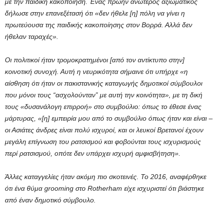
με την παιδική κακοποίηση. Ένας πρώην ανώτερος αξιωματικός
δήλωσε στην επανεξέτασή ότι «δεν ήθελε [η] πόλη να γίνει η
πρωτεύουσα της παιδικής κακοποίησης στον Βορρά. Αλλά δεν
ήθελαν ταραχές».
Οι πολιτικοί ήταν τρομοκρατημένοι [από τον αντίκτυπο στην]
κοινοτική συνοχή. Αυτή η νευρικότητα σήμαινε ότι υπήρχε «η
αίσθηση ότι ήταν οι πακιστανικής καταγωγής δημοτικοί σύμβουλοι
που μόνοι τους “ασχολούνταν” με αυτή την κοινότητα», με τη δική
τους «δυσανάλογη επιρροή» στο συμβούλιο: όπως το έθεσε ένας
μάρτυρας, «[η] εμπειρία μου από το συμβούλιο όπως ήταν και είναι –
οι Ασιάτες άνδρες είναι πολύ ισχυροί, και οι λευκοί Βρετανοί έχουν
μεγάλη επίγνωση του ρατσισμού και φοβούνται τους ισχυρισμούς
περί ρατσισμού, οπότε δεν υπάρχει ισχυρή αμφισβήτηση».
Άλλες καταγγελίες ήταν ακόμη πιο σκοτεινές. Το 2016, αναφέρθηκε
ότι ένα θύμα grooming στο Rotherham είχε ισχυριστεί ότι βιάστηκε
από έναν δημοτικό σύμβουλο.