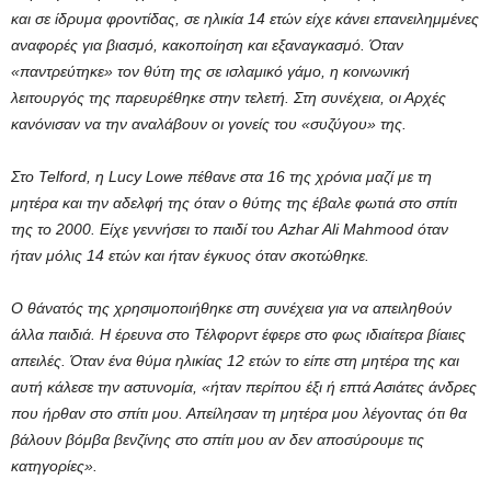
και σε ίδρυμα φροντίδας, σε ηλικία 14 ετών είχε κάνει επανειλημμένες
αναφορές για βιασμό, κακοποίηση και εξαναγκασμό. Όταν
«παντρεύτηκε» τον θύτη της σε ισλαμικό γάμο, η κοινωνική
λειτουργός της παρευρέθηκε στην τελετή. Στη συνέχεια, οι Αρχές
κανόνισαν να την αναλάβουν οι γονείς του «συζύγου» της.
Στο Telford, η Lucy Lowe πέθανε στα 16 της χρόνια μαζί με τη
μητέρα και την αδελφή της όταν ο θύτης της έβαλε φωτιά στο σπίτι
της το 2000. Είχε γεννήσει το παιδί του Azhar Ali Mahmood όταν
ήταν μόλις 14 ετών και ήταν έγκυος όταν σκοτώθηκε.
Ο θάνατός της χρησιμοποιήθηκε στη συνέχεια για να απειληθούν
άλλα παιδιά. Η έρευνα στο Τέλφορντ έφερε στο φως ιδιαίτερα βίαιες
απειλές. Όταν ένα θύμα ηλικίας 12 ετών το είπε στη μητέρα της και
αυτή κάλεσε την αστυνομία, «ήταν περίπου έξι ή επτά Ασιάτες άνδρες
που ήρθαν στο σπίτι μου. Απείλησαν τη μητέρα μου λέγοντας ότι θα
βάλουν βόμβα βενζίνης στο σπίτι μου αν δεν αποσύρουμε τις
κατηγορίες».