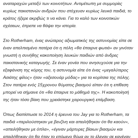
αναταραχών μεταξύ των κοινοτήτων. Αντιμέτωπη με συμμορίες
κυρίως πακιστανών ανδρών που στόχευαν κυρίως λευκά παιδιά, το
κράτος ήξερε ακριβώς τι να κάνει. Για το καλό των κοινοτικών
σχέσεων, έπρεπε να θάψει την ιστορία.
Στο Rotherham, ένας ανώτερος αξιωματικός της αστυνομίας είπε σε
έναν απελπισμένο πατέρα ότι η πόλη «θα έπαιρνε φωτιά» αν γινόταν
γνωστή η συνήθης κακοποίηση λευκών παιδιών από άνδρες
πακιστανικής καταγωγής. Σε έναν γονέα που ανησυχούσε για την
εξαφάνιση της κόρης του, η αστυνομία είπε ότι ένας «μεγαλύτερος
Ασιάτης φίλος» ήταν «αξεσουάρ μόδας» για τα κορίτσια της πόλης.
Στον πατέρα ενός 15χρονου θύματος βιασμού είπαν ότι η επίθεση
μπορεί να σήμαινε ότι «θα έπαιρνε το μάθημά της». Η κακοποίησή
της ήταν τόσο βίαιη που χρειάστηκε χειρουργική επέμβαση.
Όπως διαπίστωσε το 2014 η έρευνα του Jay για το Rotherham, τα
παιδιά «περιλούστηκαν με βενζίνη και απειλήθηκαν ότι θα καούν»,
«απειλήθηκαν με όπλα», «έγιναν μάρτυρες βίαιων βιασμών και
απειλήθηκαν ότι θα ήταν το επόμενο θύμα αν το έλεγαν σε κανέναν.