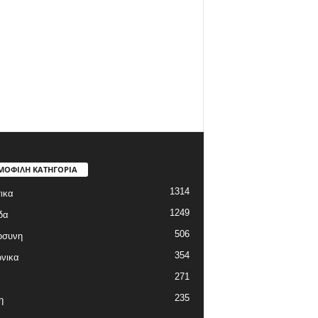
ΜΟΦΙΛΗ ΚΑΤΗΓΟΡΙΑ
1314
ικα
1249
δα
506
οσυνη
354
νικα
271
235
η