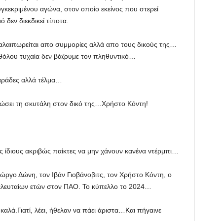
γκεκριμένου αγώνα, στον οποίο εκείνος που στερεί
δεν διεκδικεί τίποτα.
 ταλαιπωρείται απο συμμορίες αλλά απο τους δικούς της…
θόλου τυχαία δεν βάζουμε τον πληθυντικό…
αράδες αλλά τέλμα…
δώσει τη σκυτάλη στον δικό της…Χρήστο Κόντη!
υς ίδιους ακριβώς παίκτες να μην χάνουν κανένα ντέρμπι…
ώργο Δώνη, τον Ιβάν Γιοβάνοβιτς, τον Χρήστο Κόντη, ο
 τελευταίων ετών στον ΠΑΟ. Το κύπελλο το 2024…
αλά.Γιατί, λέει, ήθελαν να πάει άριστα…Και πήγαινε