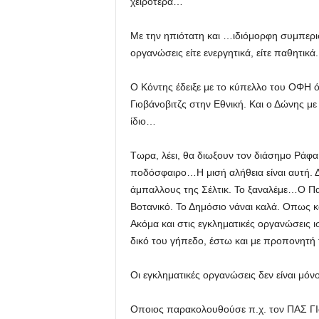
χειρότερα…
Με την ηπιότατη και …ιδιόμορφη συμπεριφ
οργανώσεις είτε ενεργητικά, είτε παθητικά.
Ο Κόντης έδειξε με το κύπελλο του ΟΦΗ ότ
Γιοβάνοβιτζς στην Εθνική. Και ο Δώνης με
ίδιο…
Τωρα, λέει, θα διωξουν τον διάσημο Ράφα Μ
ποδόσφαιρο…Η μισή αλήθεια είναι αυτή. Δ
άμπαλλους της Σέλτικ. Το ξαναλέμε…Ο Παν
Βοτανικό. Το Δημόσιο νάναι καλά. Οπως
Ακόμα και στις εγκληματικές οργανώσεις ι
δικό του γήπεδο, έστω και με προπονητή
Οι εγκληματικές οργανώσεις δεν είναι μό
Οποιος παρακολουθούσε π.χ. τον ΠΑΣ ΓΙάν