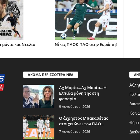
-μάνια και Ντελια-
Νίκες ΠΑΟΚ-ΠΑΟ στην Ευρώπη!
ΑΚΟΜΑ ΠΕΡΙΣΣΟΤΕΡΑ ΝΕΑ
ΔΗ
Αθλητ
Aχ Μαρία…Αχ Μαρία…Η
Ελπίδα μόνη της στη
Ελλα
φασαρία…
Δικαι
9 Αυγούστου, 2026
Κοινω
Ο άχρηστος Μπακασέτας
Θέμα
στοιχειώνει τον ΠΑΟ…
7 Αυγούστου, 2026
Διεθν