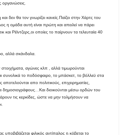
ς οργανώσεις.
 και δεν θα τον γνωρίζει κανείς.Παίζει στην Χάρτς του
λος η ομάδα αυτή είναι πρώτη και απειλεί να πάρει
κ και Ρέϊντζερς,οι οποίες το παίρνουν τα τελευταία 40
ρο, αλλά σκάνδαλα.
 στοιχήματα, αγώνες κλπ , αλλά τιμωρούνται
αι συνολικά το ποδόσφαιρο, το μπάσκετ, το βόλλεϋ στα
 αποτελούνται απο πολιτικούς, επιχειρηματίες,
και δημοσιογράφους…Και διοικούνται μέσω ορδών του
τάρουν τις κερκίδες, ώστε να μην τολμήσουν να
ι.
 ας υποβιβάζεται φιλικός αντίπαλος η κόβεται το