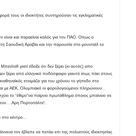
ορά τους οι ιδιοκτήτες συντηρούσαν τις εγκληματικές
ι είναι και παραείναι καλός για τον ΠΑΟ. Οπως ο
 τη Σαουδική Αραβία και την παρουσία στο μουντιάλ το
πενίτεθ γιατί έδειξε ότι δεν ξέρει (κι αυτός) απο
εν ξέρει από ελληνικό ποδόσφαιρο γιαυτό ίσως πάει στους
αθηναϊκός ετοιμάζει για του χρόνου το γήπεδο στο
 και με ΑΕΚ, Ολυμπιακό οι φορολογούμενοι πληρώνουν…
σχύει το “έθιμο”να παίρνει πρωτάθλημα όποιος μπαίνειο σε
 τον….Αρη Πορτοσάλτε!..
νο στο κέντρο…
νενα τον έβλεπε να πετάει επι της πολυετούς ιδιοκτησίας