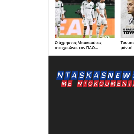
Ο άχρηστος Μπακασέτας
Τουμπα
στοιχειώνει τον ΠΑΟ…
μάνια!