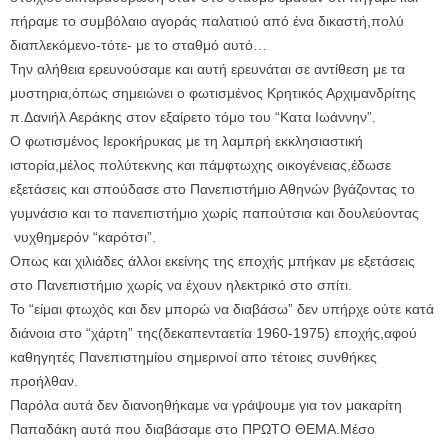
πήραμε το συμβόλαιο αγοράς παλατιού από ένα δικαστή,πολύ
διαπλεκόμενο-τότε- με το σταθμό αυτό…
Την αλήθεια ερευνούσαμε και αυτή ερευνάται σε αντίθεση με τα
μυστηρια,όπως σημειώνει ο φωτισμένος Κρητικός Αρχιμανδρίτης
π.Δανιήλ Αεράκης στον εξαίρετο τόμο του “Κατα Ιωάννην”.
Ο φωτισμένος Ιεροκήρυκας με τη λαμπρή εκκλησιαστική
ιστορία,μέλος πολύτεκνης και πάμφτωχης οικογένειας,έδωσε
εξετάσεις και σπούδασε στο Πανεπιστήμιο Αθηνών βγάζοντας το
γυμνάσιο και το πανεπιστήμιο χωρίς παπούτσια και δουλεύοντας
νυχθημερόν “καρότσι”.
Οπως και χιλιάδες άλλοι εκείνης της εποχής μπήκαν με εξετάσεις
στο Πανεπιστήμιο χωρίς να έχουν ηλεκτρικό στο σπίτι.
Το “είμαι φτωχός και δεν μπορώ να διαβάσω” δεν υπήρχε ούτε κατά
διάνοια στο “χάρτη” της(δεκαπενταετία 1960-1975) εποχής,αφού
καθηγητές Πανεπιστημίου σημερινοί απο τέτοιες συνθήκες
προήλθαν.
Παρόλα αυτά δεν διανοηθήκαμε να γράψουμε για τον μακαρίτη
Παπαδάκη αυτά που διαβάσαμε στο ΠΡΩΤΟ ΘΕΜΑ.Μέσο