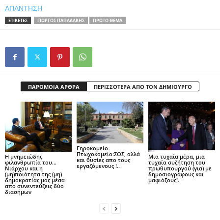
ΑΠΑΝΤΗΣΗ
ΕΤΙΚΕΤΕΣ
ΓΙΏΡΓΟΣ ΠΑΠΑΔΆΚΗΣ
ΠΡΩΤΟ ΘΕΜΑ
ΠΑΡΟΜΟΙΑ ΑΡΘΡΑ
ΠΕΡΙΣΣΟΤΕΡΑ ΑΠΟ ΤΟΝ ΔΗΜΙΟΥΡΓΟ
Γηροκομείο-
Πτωχοκομείο:ΣΟΣ, αλλά
Η μνημειώδης
Μια τυχαία μέρα, μια
και θυσίες απο τους
φιλανθρωπία του…
τυχαία συζήτηση του
εργαζόμενους !..
Νιάρχου και η
πρωθυπουργού (για) με
(μη)ποιότητα της (μη)
δημοσιογράφους και
δημοκρατίας μας μέσα
μαφιόζους!.
απο συνεντεύξεις δύο
διασήμων