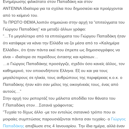
Ενημέρωσης φιλικότατο στον Παπαδάκη και στον
ΑΝΤΕΝΝΑ.Ιδιαίτερα για τα σχόλια που δημοσιεύει και προέρχονται
από το κείμενό του.
Το ΠΡΩΤΟ ΘΕΜΑ,λοιπόν σημειώνει στην αρχή τα “επιτεύγματα του
Γιώργου Παπαδάκη” και μεταξύ άλλων γράφει:
“…Tο μεγαλύτερο από τα επιτεύγματα του Γιώργου Παπαδάκη ήταν
ότι κατάφερε να κάνει την Ελλάδα να ζει μέσα από το «Καλημέρα
Ελλάδα», ότι ήταν πάντα εκεί που έπρεπε ως δημοσιογράφος να
είναι – ιδιαίτερα σε περιόδους έντασης και κρίσεων…
…ο Γιώργος Παπαδάκης προσέγγιζε, σχεδόν όσο κανείς άλλος, τον
καθημερινό, τον οποιονδήποτε Ελληνα. Εξ ου και για τους
μεγαλύτερους σε ηλικία, τους ανθρώπους της περιφέρειας κ.ο.κ. ο
Παπαδάκης ήταν κάτι σαν μέλος της οικογένειάς τους, ένας από
αυτούς…”
Στην αρχή του ρεπορτάζ του μάλιστα αποδίδει τον θάνατο του
Γ.Παπαδάκη στον…Σατανά γράφοντας:
“Τυχαία το δίχως άλλο -με τον εντελώς σατανικό τρόπο που οι
μοιραίες συμπτώσεις παρουσιάζονται πάντα σαν τυχαίες- ο
Γιώργος
Παπαδάκης
απεβίωσε στις 4 Ιανουαρίου. Την ίδια ημέρα, αλλά έναν