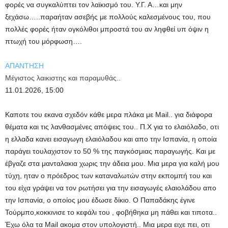
φορές να συγκαλύπτει τον λαϊκισμό του. Υ.Γ. Α…και μην
ξεχάσω…..παραήταν ασεβής με πολλούς καλεσμένους του, που
πολλές φορές ήταν ογκόλιθοι μπροστά του αν ληφθεί υπ όψιν η
πτωχή του μόρφωση….
ΑΠΑΝΤΗΣΗ
Μέγιστος λαικιστης και παραμυθάς..
11.01.2026, 15:00
Καποτε του εκανα σχεδόν κάθε μερα πλάκα με Mail.. για διάφορα
θέματα και τις λανθασμένες απόψεις του.. Π.Χ για το ελαιόλαδο, οτι
η ελλαδα κανει εισαγωγη ελαιόλαδου και απο την Ισπανία, η οποία
παράγει τουλαχιστον το 50 % της παγκόσμιας παραγωγής. Και με
έβγαζε στα μανταλακια χωρις την άδεια μου. Μια μερα για καλή μου
τύχη, ηταν ο πρόεδρος των καταναλωτών στην εκπομπή του και
του είχα γράψει να τον ρωτήσει για την εισαγωγές ελαιολάδου απο
την Ισπανία, ο οποίος μου έδωσε δίκιο. Ο Παπαδάκης έγινε
Τούρμπο,κοκκινισε το κεφάλι του , φοβήθηκα μη πάθει και τιποτα..
Έχω όλα τα Mail ακομα στον υπολογιστή.. Μια μερα ειχε πει, οτι