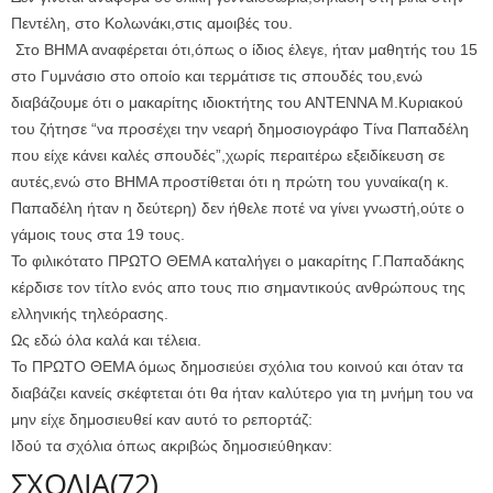
Πεντέλη, στο Κολωνάκι,στις αμοιβές του.
Στο ΒΗΜΑ αναφέρεται ότι,όπως ο ίδιος έλεγε, ήταν μαθητής του 15
στο Γυμνάσιο στο οποίο και τερμάτισε τις σπουδές του,ενώ
διαβάζουμε ότι ο μακαρίτης ιδιοκτήτης του ΑΝΤΕΝΝΑ Μ.Κυριακού
του ζήτησε “να προσέχει την νεαρή δημοσιογράφο Τίνα Παπαδέλη
που είχε κάνει καλές σπουδές”,χωρίς περαιτέρω εξειδίκευση σε
αυτές,ενώ στο ΒΗΜΑ προστίθεται ότι η πρώτη του γυναίκα(η κ.
Παπαδέλη ήταν η δεύτερη) δεν ήθελε ποτέ να γίνει γνωστή,ούτε ο
γάμοις τους στα 19 τους.
Το φιλικότατο ΠΡΩΤΟ ΘΕΜΑ καταλήγει ο μακαρίτης Γ.Παπαδάκης
κέρδισε τον τίτλο ενός απο τους πιο σημαντικούς ανθρώπους της
ελληνικής τηλεόρασης.
Ως εδώ όλα καλά και τέλεια.
Το ΠΡΩΤΟ ΘΕΜΑ όμως δημοσιεύει σχόλια του κοινού και όταν τα
διαβάζει κανείς σκέφτεται ότι θα ήταν καλύτερο για τη μνήμη του να
μην είχε δημοσιευθεί καν αυτό το ρεπορτάζ:
Ιδού τα σχόλια όπως ακριβώς δημοσιεύθηκαν:
ΣΧΟΛΙΑ(72)