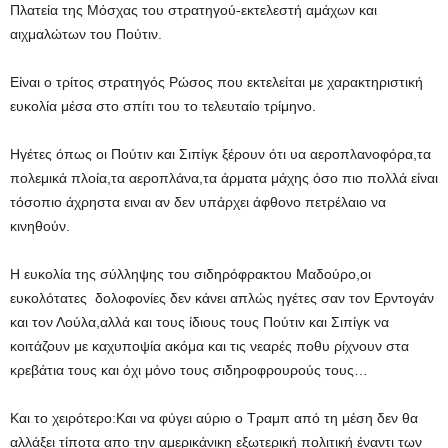
Πλατεία της Μόσχας του στρατηγού-εκτελεστή αμάχων και
αιχμαλώτων του Πούτιν.
Είναι ο τρίτος στρατηγός Ρώσος που εκτελείται με χαρακτηριστική
ευκολία μέσα στο σπίτι του το τελευταίο τρίμηνο.
Ηγέτες όπως οι Πούτιν και Σιπίγκ ξέρουν ότι υα αεροπλανοφόρα,τα
πολεμικά πλοία,τα αεροπλάνα,τα άρματα μάχης όσο πιο πολλά είναι
τόσοπιο άχρηστα ειναι αν δεν υπάρχει άφθονο πετρέλαιο να
κινηθούν.
Η ευκολία της σύλληψης του σιδηρόφρακτου Μαδούρο,οι
ευκολότατες δολοφονίες δεν κάνει απλώς ηγέτες σαν τον Ερντογάν
και τον Λούλα,αλλά και τους ίδιους τους Πούτιν και Σιπίγκ να
κοιτάζουν με καχυποψία ακόμα και τις νεαρές ποθυ ρίχνουν στα
κρεβάτια τους και όχι μόνο τους σιδηροφρουρούς τους…
Και το χειρότερο:Και να φύγει αύριο ο Τραμπ από τη μέση δεν θα
αλλάξει τίποτα απο την αμερικάνικη εξωτερική πολιτική έναντι των