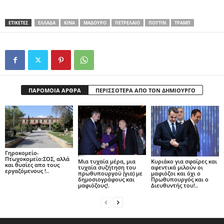
ΕΤΙΚΕΤΕΣ
ΕΛΛΑΔΑ
ΚΙΝΑ
ΜΑΔΟΎΡΟ
ΠΕΤΡΈΛΑΙΟ
ΠΟΎΤΙΝ
ΤΡΑΜΠ
ΠΑΡΟΜΟΙΑ ΑΡΘΡΑ
ΠΕΡΙΣΣΟΤΕΡΑ ΑΠΟ ΤΟΝ ΔΗΜΙΟΥΡΓΟ
Γηροκομείο-
Πτωχοκομείο:ΣΟΣ, αλλά
Μια τυχαία μέρα, μια
Kυριάκο για σφαίρες και
και θυσίες απο τους
τυχαία συζήτηση του
αφεντικά μιλούν οι
εργαζόμενους !..
πρωθυπουργού (για) με
μαφιόζοι και όχι o
δημοσιογράφους και
Πρωθυπουργός και o
μαφιόζους!.
Διευθυντής του!..