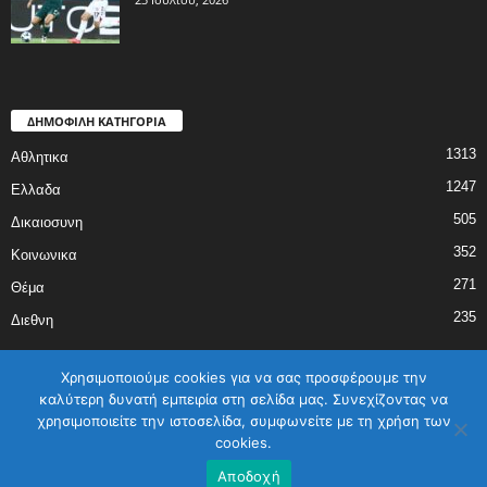
ΔΗΜΟΦΙΛΗ ΚΑΤΗΓΟΡΙΑ
1313
Αθλητικα
1247
Ελλαδα
505
Δικαιοσυνη
352
Κοινωνικα
271
Θέμα
235
Διεθνη
Χρησιμοποιούμε cookies για να σας προσφέρουμε την
καλύτερη δυνατή εμπειρία στη σελίδα μας. Συνεχίζοντας να
χρησιμοποιείτε την ιστοσελίδα, συμφωνείτε με τη χρήση των
ΑΡΧΙΚΗ
ΕΛΛΑΔΑ
ΔΙΕΘΝΗ
ΔΙΚΑΙΟΣΥΝΗ
ΑΘΛΗΤΙΚΑ
cookies.
ΚΟΙΝΩΝΙΚΑ
ΓΥΝΑΙΚΑ
ΕΠΙΚΟΙΝΩΝΙΑ
Όροι χρήσης
Αποδοχή
©