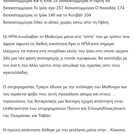
δισεκατομμύρια και η Κίνα 25 δισεκατομμύρια.Η Λιβύη 48
δισεκατομμύρια.Το Ιράν έχει 157 δισεκατομμύρια.Ο Καναδάς 174
δισεκατομμύρια,το Ιράκ 140 και το Κουβέϊτ 104
δισεκατομμύρια.Ολες οι άλλες χώρες κάτω απο τη Λιβύη.
Οι ΗΠΑ συνέλαβαν το Μαδούρο μέσα στο “σπίτι” του με τρόπο που
άφησε άφωνη τη διεθνή κοινότητα.Αρα οι ΗΠΑ από σήμερα
ελέγχουν τα πάντα στο πετρέλαιο εκτός του Ιράν,στο οποίο αρχισε
ήδη μια νέα φάση αναταραχής,η οποία προφανώς θα καταλήξει με
τον ένα η τον άλλο τρόπο στην απώλεια της ηγεσίας απο τους
αγιοτολλάδες.
Ο επιχειρηματίας Τράμπ έδωσε με την σύλληψη του Μαδούρο και
τον τεράστιο φόβο που αυτή προκάλεσε ακόμα και στους …
πιγκουίνους της Ανταρκτικής μια δεύτερη ηχηρή απάντηση στην
επιθετικότητα των επιχειρηματιών Πούτιν και Σιπινγκ(Κίνας)έναντι
της Ουκρανίας και Ταϊβάν.
Η πρώτη απάντηση δόθηκε με την εκτέλεση μέσα στην…Κόκκινη