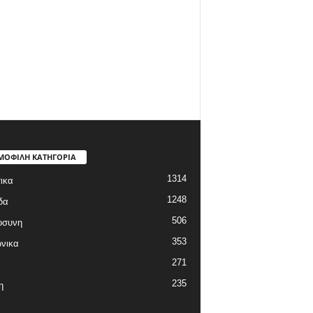
ΜΟΦΙΛΗ ΚΑΤΗΓΟΡΙΑ
1314
ικα
1248
δα
506
οσυνη
353
νικα
271
235
η