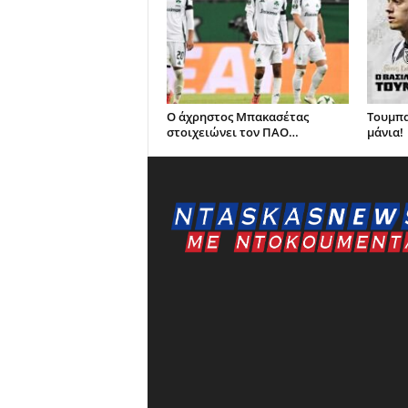
Ο άχρηστος Μπακασέτας
Τουμπα
στοιχειώνει τον ΠΑΟ…
μάνια!