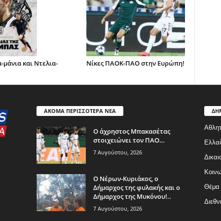
-μάνια και Ντελια-
Νίκες ΠΑΟΚ-ΠΑΟ στην Ευρώπη!
ΑΚΟΜΑ ΠΕΡΙΣΣΟΤΕΡΑ ΝΕΑ
ΔΗ
Αθλητ
Ο άχρηστος Μπακασέτας
στοιχειώνει τον ΠΑΟ…
Ελλα
7 Αυγούστου, 2026
Δικαι
Κοινω
Ο Νέρων-Κυριάκος, o
Δήμαρχος της φυλακής και ο
Θέμα
Δήμαρχος της Μυκόνου!..
Διεθν
7 Αυγούστου, 2026