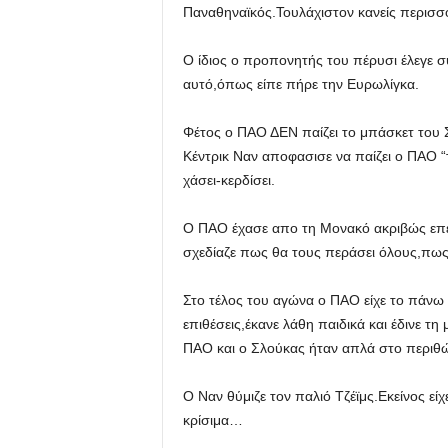
Παναθηναϊκός.Τουλάχιστον κανείς περισσ
Ο ίδιος ο προπονητής του πέρυσι έλεγε σ
αυτό,όπως είπε πήρε την Ευρωλίγκα.
Φέτος ο ΠΑΟ ΔΕΝ παίζει το μπάσκετ του Σλο
Κέντρικ Ναν αποφασισε να παίζει ο ΠΑΟ “τ
χάσει-κερδίσει.
Ο ΠΑΟ έχασε απο τη Μονακό ακριβώς επε
σχεδίαζε πως θα τους περάσει όλους,πως
Στο τέλος του αγώνα ο ΠΑΟ είχε το πάνω 
επιθέσεις,έκανε λάθη παιδικά και έδινε τ
ΠΑΟ και ο Σλούκας ήταν απλά στο περιθώ
Ο Ναν θύμιζε τον παλιό Τζέϊμς.Εκείνος εί
κρίσιμα…