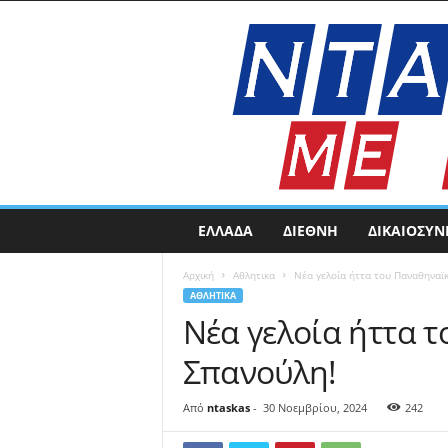
N
ΕΛΛΑΔΑ
ΔΙΕΘΝΗ
ΔΙΚΑΙΟΣΥΝ
t
a
Αρχική
Αθλητικα
Νέα γελοία ήττα του Παναθηναϊ
s
ΑΘΛΗΤΙΚΑ
k
Νέα γελοία ήττα 
a
s
Σπανούλη!
N
E
W
Από
ntaskas
-
30 Νοεμβρίου, 2024
242
S
|