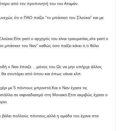
ότερο από τον προπονητή του τον Αταμάν.
υνεχώς ότι ο ΠΑΟ παίζει “το μπάσκετ του Σλούκα” και με
ύκα.Είτε γιατί ο αρχηγός του είναι τραυματίας,είτε γιατί ο
ο μπάσκετ του Ναν” καθώς όσο παίζει κάνει ό,τι θέλει
ιδή ο Ναν έπαιζε …μόνος του.Ως να μην υπήρχε άλλος
 θα σουτάρει από όπου και όπως νάναι κλπ.
χέρι με 5 πόντους μπροστά.Και ο Ναν έχασε τις
η μπάλλα σε αιφνιαδιασμό στη Μονακό.Ετσι ακριβώς έχασε ο
ριο.
χε βάλει πολλούς πόντους,αλλά η ομάδα του έχανε στα