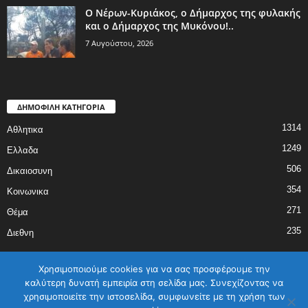
Ο Νέρων-Κυριάκος, o Δήμαρχος της φυλακής
και ο Δήμαρχος της Μυκόνου!..
7 Αυγούστου, 2026
ΔΗΜΟΦΙΛΗ ΚΑΤΗΓΟΡΙΑ
1314
Αθλητικα
1249
Ελλαδα
506
Δικαιοσυνη
354
Κοινωνικα
271
Θέμα
235
Διεθνη
Χρησιμοποιούμε cookies για να σας προσφέρουμε την
καλύτερη δυνατή εμπειρία στη σελίδα μας. Συνεχίζοντας να
χρησιμοποιείτε την ιστοσελίδα, συμφωνείτε με τη χρήση των
ΑΡΧΙΚΗ
ΕΛΛΑΔΑ
ΔΙΕΘΝΗ
ΔΙΚΑΙΟΣΥΝΗ
ΑΘΛΗΤΙΚΑ