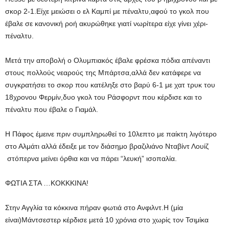
σκορ 2-1.Είχε μειώσει ο ελ Καμπί με πέναλτυ,αφού το γκολ που
έβαλε σε κανονική ροή ακυρώθηκε γιατί νωρίτερα είχε γίνει χέρι-
πέναλτυ.
Μετά την αποβολή ο Ολυμπιακός έβαλε φρέσκα πόδια απέναντι
στους πολλούς νεαρούς της Μπάρτσα,αλλά δεν κατάφερε να
συγκρατήσει το σκορ που κατέληξε στο βαρύ 6-1 με χατ τρυκ του
18χρονου Φερμίν,δυο γκολ του Ράσφορντ που κέρδισε και το
πέναλτυ που έβαλε ο Γιαμάλ.
Η Πάφος έμεινε πριν συμπληρωθεί το 10λεπτο με παίκτη λιγότερο
στο Αλμάτι αλλά έδειξε με τον διάσημο βραζιλιάνο Νταβίντ Λουίζ
στόπερνα μείνει όρθια και να πάρει “λευκή” ισοπαλία.
ΦΩΤΙΑ ΣΤΑ …ΚΟΚΚΚΙΝΑ!
Στην Αγγλία τα κόκκινα πήραν φωτιά στο Ανφιλντ.Η (μία
είναι)Μάντσεστερ κέρδισε μετά 10 χρόνια στο χωρίς τον Τσιμίκα