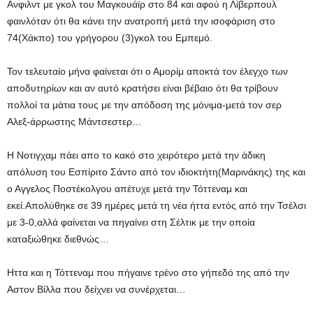
Ανφιλντ με γκολ του Μαγκουάϊρ στο 84 και αφού η Λίβερπουλ
φαινλόταν ότι θα κάνει την ανατροπή μετά την ισοφάριση στο
74(Χάκπο) του γρήγορου (3)γκολ του Εμπεμό.
Τον τελευταίο μήνα φαίνεται ότι ο Αμορίμ αποκτά τον έλεγχο των
αποδυτηρίων και αν αυτό κρατήσει είναι βέβαιο ότι θα τρίβουν
πολλοί τα μάτια τους με την απόδοση της μόνιμα-μετά τον σερ
Αλεξ-άρρωστης Μάντσεστερ…
Η Νοτιγχαμ πάει απο το κακό στο χειρότερο μετά την άδικη
απόλυση του Εσπίριτο Σάντο από τον ιδιοκτήτη(Μαρινάκης) της και
ο Αγγελος Ποστέκολγου απέτυχε μετά την Τόττεναμ και
εκεί.Απολύθηκε σε 39 ημέρες μετά τη νέα ήττα εντός από την Τσέλσι
με 3-0,αλλά φαίνεται να πηγαίνει στη Σέλτικ με την οποία
καταξιώθηκε διεθνώς…
Ηττα και η Τόττεναμ που πήγαινε τρένο στο γήπεδό της από την
Αστον Βίλλα που δείχνει να συνέρχεται…