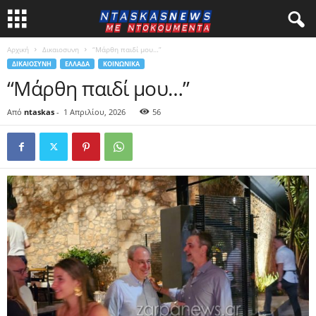
Αρχική
Δικαιοσυνη
“Μάρθη παιδί μου…”
ΔΙΚΑΙΟΣΥΝΗ
ΕΛΛΑΔΑ
ΚΟΙΝΩΝΙΚΑ
“Μάρθη παιδί μου…”
Από
ntaskas
-
1 Απριλίου, 2026
56