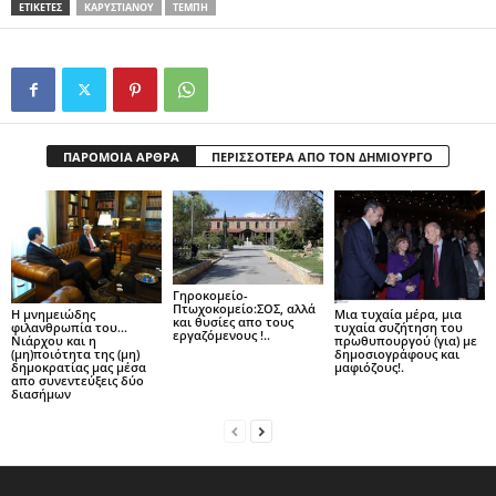
ΕΤΙΚΕΤΕΣ
ΚΑΡΥΣΤΙΆΝΟΥ
ΤΈΜΠΗ
ΠΑΡΟΜΟΙΑ ΑΡΘΡΑ
ΠΕΡΙΣΣΟΤΕΡΑ ΑΠΟ ΤΟΝ ΔΗΜΙΟΥΡΓΟ
Γηροκομείο-
Πτωχοκομείο:ΣΟΣ, αλλά
Η μνημειώδης
Μια τυχαία μέρα, μια
και θυσίες απο τους
φιλανθρωπία του…
τυχαία συζήτηση του
εργαζόμενους !..
Νιάρχου και η
πρωθυπουργού (για) με
(μη)ποιότητα της (μη)
δημοσιογράφους και
δημοκρατίας μας μέσα
μαφιόζους!.
απο συνεντεύξεις δύο
διασήμων