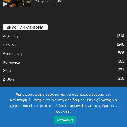
2 Αυγούστου, 2026
ΔΗΜΟΦΙΛΗ ΚΑΤΗΓΟΡΙΑ
1314
Αθλητικα
1248
Ελλαδα
506
Δικαιοσυνη
353
Κοινωνικα
271
Θέμα
235
Διεθνη
Χρησιμοποιούμε cookies για να σας προσφέρουμε την
καλύτερη δυνατή εμπειρία στη σελίδα μας. Συνεχίζοντας να
χρησιμοποιείτε την ιστοσελίδα, συμφωνείτε με τη χρήση των
ΑΡΧΙΚΗ
ΕΛΛΑΔΑ
ΔΙΕΘΝΗ
ΔΙΚΑΙΟΣΥΝΗ
ΑΘΛΗΤΙΚΑ
cookies.
ΚΟΙΝΩΝΙΚΑ
ΓΥΝΑΙΚΑ
ΕΠΙΚΟΙΝΩΝΙΑ
Όροι χρήσης
Αποδοχή
©