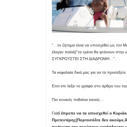
“…το ζήτημα είναι να υποσχεθεί ως τον 
έλεγαν παλιά)”τα τρένα θα φτάνουν στ
ΣΥΓΚΡΟΥΣΤΕΙ ΣΤΗ ΔΙΑΔΡΟΜΗ…”.
Τα κεφαλαία δικά μας για να τα προσέξετε.
Ετσι επι λέξει το γράφει στο άρθρο του τ
Πιο κυνικός πεθαίνει κανείς…
Για
τί έπρεπε να τα υποσχεθεί ο Κυριά
Πρετεντέρης(Πορτοσάλτε δεν ακούμε,δε
πράγματι τον ακούσαμε κατάπληκτοι ν