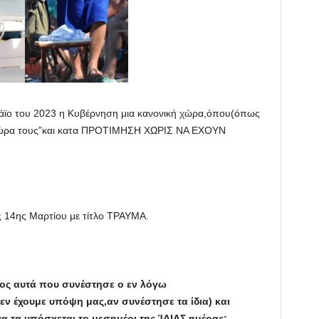
Μάϊο του 2023 η Κυβέρνηση μια κανονική χώρα,όπου(όπως
ην ώρα τους”και κατα ΠΡΟΤΙΜΗΣΗ ΧΩΡΙΣ ΝΑ ΕΧΟΥΝ
ης 14ης Μαρτίου με τίτλο ΤΡΑΥΜΑ.
κος αυτά που συνέστησε ο εν λόγω
ν έχουμε υπόψη μας,αν συνέστησε τα ίδια) και
α τα υπόσχεται το μεσημέρι της ΊΔΙΑΣ ημέρας;