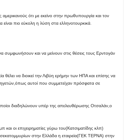
ς αμερικανούς ότι με εκείνο στην πρωθυπουργία και τον
 είναι πιο εύκολη η λύση στα ελληνοτουρκικά.
ι να συμφωνήσουν και να μείνουν στις θέσεις τους Ερντογάν
κία θέλει να διοικεί την Λιβύη ερήμην των ΗΠΑ και επίσης να
ν ηγετών,όπως αυτοί που συμμετείχαν πρόσφατα σε
 οποίοι διαδηλώνουν υπέρ της απελευθέρωσης Οτσαλάν,ο
μπ και οι επιχειρηματίες γύρω του(Κατσιματίδης κλπ)
δισεκατομμυρίων στην Ελλάδα η εταιρεία(ΓΕΚ ΤΕΡΝΑ) στην