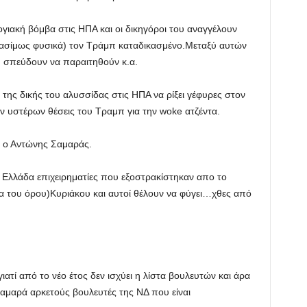
ιακή βόμβα στις ΗΠΑ και οι δικηγόροι του αναγγέλουν
 βασίμως φυσικά) τον Τράμπ καταδικασμένο.Μεταξύ αυτών
ου σπεύδουν να παραιτηθούν κ.α.
ης δικής του αλυσσίδας στις ΗΠΑ να ρίξει γέφυρες στον
ν υστέρων θέσεις του Τραμπ για την woke ατζέντα.
ί ο Αντώνης Σαμαράς.
 Ελλάδα επιχειρηματίες που εξοστρακίστηκαν απο το
α του όρου)Κυριάκου και αυτοί θέλουν να φύγει…χθες από
ατί από το νέο έτος δεν ισχύει η λίστα βουλευτών και άρα
 Σαμαρά αρκετούς βουλευτές της ΝΔ που είναι