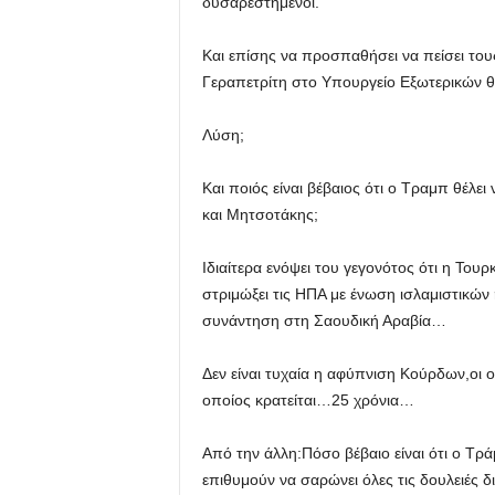
δυσαρεστημένοι.
Και επίσης να προσπαθήσει να πείσει του
Γεραπετρίτη στο Υπουργείο Εξωτερικών θα
Λύση;
Και ποιός είναι βέβαιος ότι ο Τραμπ θέλε
και Μητσοτάκης;
Ιδιαίτερα ενόψει του γεγονότος ότι η Τουρ
στριμώξει τις ΗΠΑ με ένωση ισλαμιστικώ
συνάντηση στη Σαουδική Αραβία…
Δεν είναι τυχαία η αφύπνιση Κούρδων,οι
οποίος κρατείται…25 χρόνια…
Από την άλλη:Πόσο βέβαιο είναι ότι ο Τρά
επιθυμούν να σαρώνει όλες τις δουλειές 