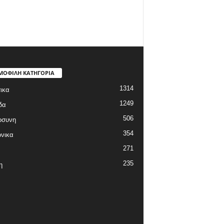
ΜΟΦΙΛΗ ΚΑΤΗΓΟΡΙΑ
1314
ικα
1249
δα
506
οσυνη
354
νικα
271
235
η