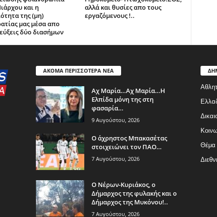
ιάρχου και η
αλλά και θυσίες απο τους
ότητα της (μη)
εργαζόμενους !..
ατίας μας μέσα απο
εύξεις δύο διασήμων
ΑΚΟΜΑ ΠΕΡΙΣΣΟΤΕΡΑ ΝΕΑ
ΔΗ
Αθλητ
Aχ Μαρία…Αχ Μαρία…Η
Ελπίδα μόνη της στη
Ελλα
φασαρία…
Δικαι
9 Αυγούστου, 2026
Κοινω
Ο άχρηστος Μπακασέτας
Θέμα
στοιχειώνει τον ΠΑΟ…
7 Αυγούστου, 2026
Διεθν
Ο Νέρων-Κυριάκος, o
Δήμαρχος της φυλακής και ο
Δήμαρχος της Μυκόνου!..
7 Αυγούστου, 2026