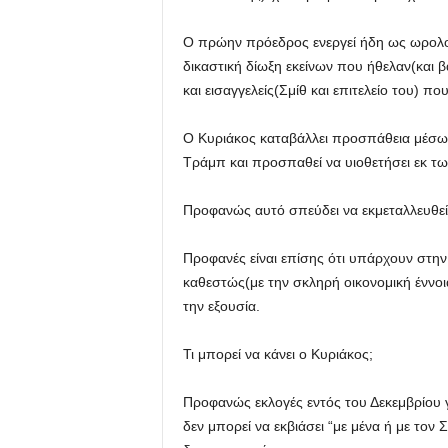
Ο πρώην πρόεδρος ενεργεί ήδη ως ωρολογ
δικαστική δίωξη εκείνων που ήθελαν(και
και εισαγγελείς(Σμίθ και επιτελείο του) π
Ο Κυριάκος καταβάλλει προσπάθεια μέσω τ
Τράμπ και προσπαθεί να υιοθετήσει εκ τω
Προφανώς αυτό σπεύδει να εκμεταλλευθε
Προφανές είναι επίσης ότι υπάρχουν στην
καθεστώς(με την σκληρή οικονομική έννοι
την εξουσία.
Τι μπορεί να κάνει ο Κυριάκος;
Προφανώς εκλογές εντός του Δεκεμβρίου γι
δεν μπορεί να εκβιάσει “με μένα ή με τον