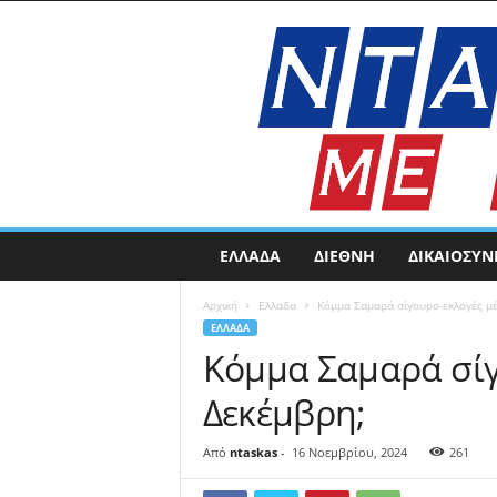
N
ΕΛΛΑΔΑ
ΔΙΕΘΝΗ
ΔΙΚΑΙΟΣΥΝ
t
a
Αρχική
Ελλαδα
Κόμμα Σαμαρά σίγουρο-εκλογές μέ
s
ΕΛΛΑΔΑ
k
Κόμμα Σαμαρά σίγ
a
s
Δεκέμβρη;
N
E
W
Από
ntaskas
-
16 Νοεμβρίου, 2024
261
S
|