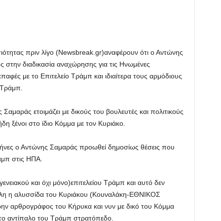
ιότητας πριν λίγο (Newsbreak.gr)αναφέρουν ότι ο Αντώνης
ς στην διαδικασία αναχώρησης για τις Ηνωμένες
επαφές με το Επιτελείο Τράμπ και ιδιαίτερα τους αρμόδιους
 Τράμπ.
Σαμαράς ετοιμάζει με δικούς του βουλευτές και πολιτικούς
ήδη ξένοι στο ίδιο Κόμμα με τον Κυριάκο.
μήνες ο Αντώνης Σαμαράς προωθεί δημοσίως θέσεις που
άμπ στις ΗΠΑ.
γενειακού και όχι μόνο)επιτελείου Τράμπ και αυτό δεν
 όλη η αλυσσίδα του Κυριάκου (Κουναλάκη-ΕΘΝΙΚΟΣ
ην αρθρογράφος του Κήρυκα και νυν με δικό του Κόμμα
το αντίπαλο του Τράμπ στρατόπεδο.