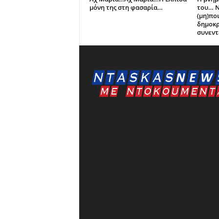
μόνη της στη φασαρία…
του… Ν
(μη)ποι
δημοκρ
συνεντ