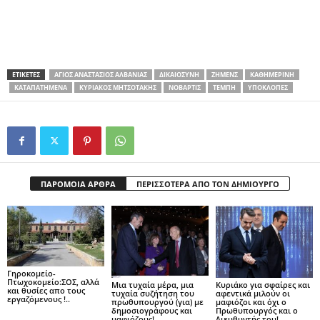
ΕΤΙΚΕΤΕΣ
ΑΓΙΟΣ ΑΝΑΣΤΆΣΙΟΣ ΑΛΒΑΝΊΑΣ
ΔΙΚΑΙΟΣΥΝΗ
ΖΗΜΕΝΣ
ΚΑΘΗΜΕΡΙΝΗ
ΚΑΤΑΠΑΤΗΜΈΝΑ
ΚΥΡΙΑΚΟΣ ΜΗΤΣΟΤΑΚΗΣ
ΝΟΒΑΡΤΙΣ
ΤΈΜΠΗ
ΥΠΟΚΛΟΠΈΣ
ΠΑΡΟΜΟΙΑ ΑΡΘΡΑ
ΠΕΡΙΣΣΟΤΕΡΑ ΑΠΟ ΤΟΝ ΔΗΜΙΟΥΡΓΟ
Γηροκομείο-
Πτωχοκομείο:ΣΟΣ, αλλά
Μια τυχαία μέρα, μια
Kυριάκο για σφαίρες και
και θυσίες απο τους
τυχαία συζήτηση του
αφεντικά μιλούν οι
εργαζόμενους !..
πρωθυπουργού (για) με
μαφιόζοι και όχι o
δημοσιογράφους και
Πρωθυπουργός και o
μαφιόζους!.
Διευθυντής του!..