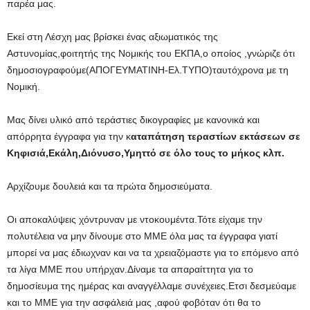
παρέα μας.
Εκεί στη Λέσχη μας βρίσκει ένας αξιωματικός της
Αστυνομίας,φοιτητής της Νομικής του ΕΚΠΑ,ο οποίος ,γνώριζε ότι
δημοσιογραφούμε(ΑΠΟΓΕΥΜΑΤΙΝΗ-Ελ.ΤΥΠΟ)ταυτόχρονα με τη
Νομική.
Μας δίνει υλικό από τεράστιες δικογραφίες με κανονικά και
απόρρητα έγγραφα για την κ
αταπάτηση τεραστίων εκτάσεων σε
Κηφισιά,Εκάλη,Διόνυσο,Υμηττό σε όλο τους το μήκος κλπ.
Αρχίζουμε δουλειά και τα πρώτα δημοσιεύματα.
Οι αποκαλύψεις χόντρυναν με ντοκουμέντα.Τότε είχαμε την
πολυτέλεια να μην δίνουμε στο ΜΜΕ όλα μας τα έγγραφα γιατί
μπορεί να μας έδιωχναν και να τα χρειαζόμαστε για το επόμενο από
τα λίγα ΜΜΕ που υπήρχαν.Δίναμε τα απαραίττητα για το
δημοσίευμα της ημέρας και αναγγέλλαμε συνέχειες.Ετσι δεσμεύαμε
και το ΜΜΕ για την ασφάλειά μας ,αφού φοβόταν ότι θα το