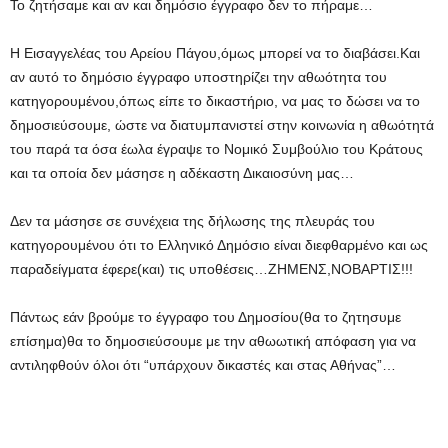
Το ζητήσαμε και αν και δημόσιο έγγραφο δεν το πήραμε…
Η Εισαγγελέας του Αρείου Πάγου,όμως μπορεί να το διαβάσει.Και
αν αυτό το δημόσιο έγγραφο υποστηρίζει την αθωότητα του
κατηγορουμένου,όπως είπε το δικαστήριο, να μας το δώσει να το
δημοσιεύσουμε, ώστε να διατυμπανιστεί στην κοινωνία η αθωότητά
του παρά τα όσα έωλα έγραψε το Νομικό Συμβούλιο του Κράτους
και τα οποία δεν μάσησε η αδέκαστη Δικαιοσύνη μας…
Δεν τα μάσησε σε συνέχεια της δήλωσης της πλευράς του
κατηγορουμένου ότι το Ελληνικό Δημόσιο είναι διεφθαρμένο και ως
παραδείγματα έφερε(και) τις υποθέσεις…ΖΗΜΕΝΣ,ΝΟΒΑΡΤΙΣ!!!
Πάντως εάν βρούμε το έγγραφο του Δημοσίου(θα το ζητησυμε
επίσημα)θα το δημοσιεύσουμε με την αθωωτική απόφαση για να
αντιληφθούν όλοι ότι “υπάρχουν δικαστές και στας Αθήνας”…