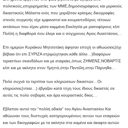
πολιτικούς,επιχειρηματίες των ΜΜΕ,δημοσιογράφους και μερικούς
δικαστικούς.Μάλιστα ενός που χειριζόταν κρίσιμες δικογραφίες
στενός συγγενής είχε εμφανιστεί και κουμαντοδόρος τέτοιων
εκτάσεων που είχαν μέσα καμμένα,Εκκλησία με ρασοφόρους κλπ
Πολλή η διαφθορά που έλεγε και ο σύγχρονος Αγιος Αναστάσιος…
Επι ημερών Κυριάκου Μητσοτάκη άφησαν εποχή οι αθωώσεις(όχι
βέβαια ότι επι ΣΥΡΙΖΑ στριμώχτηκαν,κάθε άλλο…)διαφόρων
τεραστίων σκανδάλων και με εταιρείες,όπως ΖΗΜΕΝΣ,ΝΟΒΑΡΤΙΣ
κλπ και με ακίνητα στον Υμηττό,στην Πεντέλη,στην Πάρνηθα…
Πολύ συχνά τα τερτίπια των κληρώσεων δικαστών…Οι
κληρώσεις(ντεεε…) έβγαζαν κατά τύχη τους ίδιους δικαστές σε
αυτές τις πολύ σοβαρές και άρα κουραστικές δίκες…
Εβλεπαν αυτοί την “πολλή αδικία” του Αγίου Αναστασίου.Και
αθώωναν τους δυστυχείς κατηγορουμένους αυτών των εταιρειών
και των δικογραφιών με τα ακίνητα στα καμένα και άκαφτα αυτών