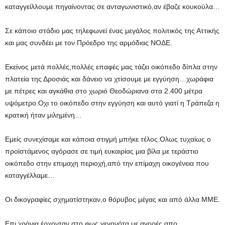
καταγγείλλουμε πηγαίνοντας σε ανταγωνιστικό,αν έβαζε κουκούλα…
Σε κάποιο στάδιο μας τηλεφωνεί ένας μεγάλος πολιτικός της Αττικής
και μας συνδέει με τον Πρόεδρο της αρμόδιας ΝΟΔΕ.
Εκείνος μετά πολλές,πολλές επαφές μας τάζει οικόπεδο δίπλα στην
πλατεία της Δροσιάς και δάνειο να χτίσουμε με εγγύηση…χωράφια
με πέτρες και αγκάθια στο χωριό Θεοδώριανα στα 2.400 μέτρα
υψόμετρο.Οχι το οικόπεδο στην εγγύηση και αυτό γιατί η Τράπεζα η
κρατική ήταν μιλημένη…
Εμείς συνεχίσαμε και κάποια στιγμή μπήκε τέλος.Ολως τυχαίως ο
προϊστάμενος αγόρασε σε τιμή ευκαιρίας μια βίλα με τεράστιο
οικόπεδο στην επιμαχη περιοχή,από την επίμαχη οικογένεια που
καταγγέλλαμε…
Οι δικογραφίες σχηματίστηκαν,ο θόρυβος μέγας και από άλλα ΜΜΕ.
Επι χρόνια έρχονταν στο φως γεγονότα με αγορές απο