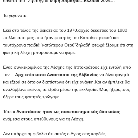
θάνατο του “Στρατηγού”
Μίμη Δομάζου…Ελλάδα 2024…
Τα γεγονότα:
Εκεί στο τέλος της δεκαετίας του 1970,αρχές δεκαετίες του 1980
πολλοί απο μας που ήταν φοιτητές του Καποδιστριακού και
ταυτόχρονα παιδιά “κατώτερου Θεού”δηλαδή φτωχά ξέραμε ότι στη
φοιητική λέσχη μπορούσαμε να φάμε.
Ενας συγκεκριμένος της Λέσχης της Ιπποκράτους,είχε εντολή από
τον …
Αρχιεπίσκοπο Αναστάσιο της Αλβανίας
να δίνει φαγητό
και εξτρά σε όποιον διαπίστωνε ότι είχε ανάγκη.Και αν έμπλεκε θα
αναλάμβανε εκείνος τα έξοδα μέσω της εκκλησίας!Μας ήξερε,τους
ήξερε τους φοιτητές,τρώγαμε.
Τότε
ο Αναστάσιος ήταν ως πανεπιστημαικός δάσκαλος
ανάμεσα στους υπεύθυνους για τη Λέσχη.
Δεν υπάρχει αμφιβολία ότι αυτός ο Αγιος στις καρδιές