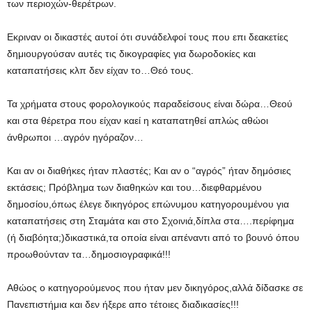
των περιοχών-θερέτρων.
Εκριναν οι δικαστές αυτοί ότι συνάδελφοί τους που επι δεακετίες
δημιουργούσαν αυτές τις δικογραφίες για δωροδοκίες και
καταπατήσεις κλπ δεν είχαν το…Θεό τους.
Τα χρήματα στους φορολογικούς παραδείσους είναι δώρα…Θεού
και στα θέρετρα που είχαν καεί η καταπατηθεί απλώς αθώοι
άνθρωποι …αγρόν ηγόραζον…
Και αν οι διαθήκες ήταν πλαστές; Και αν ο “αγρός” ήταν δημόσιες
εκτάσεις; Πρόβλημα των διαθηκών και του…διεφθαρμένου
δημοσίου,όπως έλεγε δικηγόρος επώνυμου κατηγορουμένου για
καταπατήσεις στη Σταμάτα και στο Σχοινιά,δίπλα στα….περίφημα
(ή διαβόητα;)δικαστικά,τα οποία είναι απέναντι από το βουνό όπου
προωθούνταν τα…δημοσιογραφικά!!!
Αθώος ο κατηγορούμενος που ήταν μεν δικηγόρος,αλλά δίδασκε σε
Πανεπιστήμια και δεν ήξερε απο τέτοιες διαδικασίες!!!