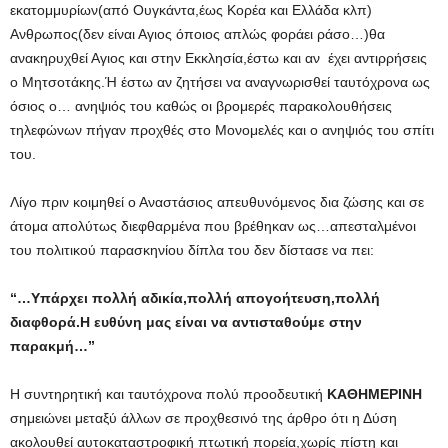
εκατομμυρίων(από Ουγκάντα,έως Κορέα και Ελλάδα κλπ)
Ανθρωπος(δεν είναι Αγιος όποιος απλώς φοράει ράσο…)θα
ανακηρυχθεί Αγιος και στην Εκκλησία,έστω και αν έχει αντιρρήσεις
ο Μητσοτάκης.Ή έστω αν ζητήσει να αναγνωρισθεί ταυτόχρονα ως
όσιος ο… ανηψιός του καθώς οι βρομερές παρακολουθήσεις
τηλεφώνων πήγαν προχθές στο Μονομελές και ο ανηψιός του σπίτι
του.
Λίγο πριν κοιμηθεί ο Αναστάσιος απευθυνόμενος δια ζώσης και σε
άτομα απολύτως διεφθαρμένα που βρέθηκαν ως…απεσταλμένοι
του πολιτικού παρασκηνίου δίπλα του δεν δίστασε να πει:
“…Υπάρχει πολλή αδικία,πολλή απογοήτευση,πολλή
διαφθορά.Η ευθύνη μας είναι να αντισταθούμε στην
παρακμή…”
Η συντηρητική και ταυτόχρονα πολύ προοδευτική
ΚΑΘΗΜΕΡΙΝΗ
σημειώνει μεταξύ άλλων σε προχθεσινό της άρθρο ότι η Δύση
ακολουθεί αυτοκαταστροφική πτωτική πορεία,χωρίς πίστη και