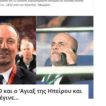
ασαν για 10 χιλιάδες ευρώ(σημερινή ισοτιμία) ως ιδιωτική έκταση
τα το...1832 από τον ιδιοκτήτη Οθωμανό...
 και ο ‘Αγιαξ της Ηπείρου και
 έγινε…