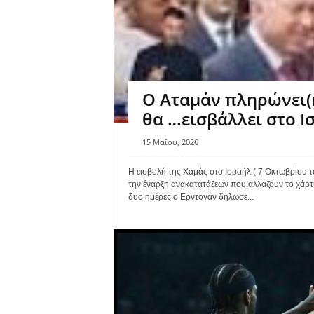
Ν
τ
ά
σ
κ
α
ς
Ο Αταμάν πληρώνει(
θα …εισβάλλει στο Ισ
15 Μαΐου, 2026
Η εισβολή της Χαμάς στο Ισραήλ ( 7 Οκτωβρίου 
την έναρξη ανακατατάξεων που αλλάζουν το χάρτ
δυο ημέρες ο Ερντογάν δήλωσε...