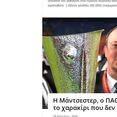
(γνωστοί του μακαρίτη τότε Λόρδου Βύρωνα) αγόρ
(κρατηθείτε...) εξήντα χιλιάδες (60.000) στρέμμα
Η Mάντσεστερ, ο ΠΑΟ
το χαρακίρι που δεν
28 Απριλίου, 2026