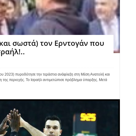
και σωστά) τον Ερντογάν που
ραήλ!..
του 2023) πυροδότησε την τεράστια ανάφλεξη στη Μέση Ανατολή και
η της περιοχής. Το Ισραήλ αντιμετώπισε πρόβλημα ύπαρξης. Μετά