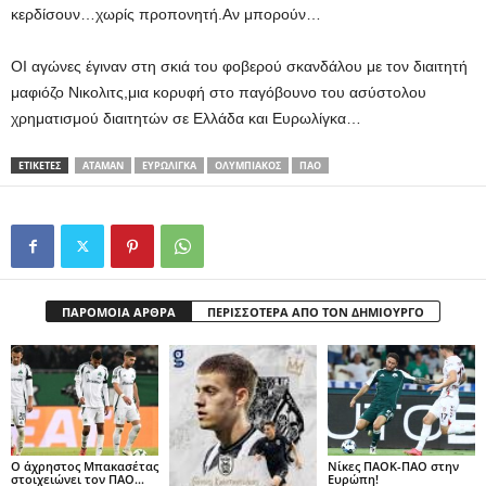
κερδίσουν…χωρίς προπονητή.Αν μπορούν…
ΟΙ αγώνες έγιναν στη σκιά του φοβερού σκανδάλου με τον διαιτητή
μαφιόζο Νικολιτς,μια κορυφή στο παγόβουνο του ασύστολου
χρηματισμού διαιτητών σε Ελλάδα και Ευρωλίγκα…
ΕΤΙΚΕΤΕΣ
ΑΤΑΜΆΝ
ΕΥΡΩΛΙΓΚΑ
ΟΛΥΜΠΙΑΚΌΣ
ΠΑΟ
ΠΑΡΟΜΟΙΑ ΑΡΘΡΑ
ΠΕΡΙΣΣΟΤΕΡΑ ΑΠΟ ΤΟΝ ΔΗΜΙΟΥΡΓΟ
Ο άχρηστος Μπακασέτας
Νίκες ΠΑΟΚ-ΠΑΟ στην
στοιχειώνει τον ΠΑΟ…
Ευρώπη!