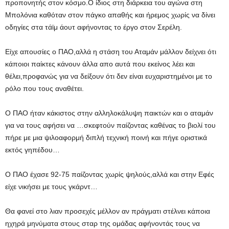
προπονητής στον κόσμο.Ο ίδιος στη διάρκεια του αγώνα στη
Μπολόνια καθόταν στον πάγκο απαθής και ήρεμος χωρίς να δίνει
οδηγίες στα τάϊμ άουτ αφήνοντας το έργο στον Σερέλη.
Είχε απουσίες ο ΠΑΟ,αλλά η στάση του Αταμάν μάλλον δείχνει ότι
κάποιοι παίκτες κάνουν άλλα απο αυτά που εκείνος λέει και
θέλει,προφανώς για να δείξουν ότι δεν είναι ευχαριστημένοι με το
ρόλο που τους αναθέτει.
Ο ΠΑΟ ήταν κάκιστος στην αλληλοκάλυψη παικτών και ο αταμάν
για να τους αφήσει να …σκεφτούν παίζοντας καθένας το βιολί του
πήρε με μια ψιλοαφορμή διπλή τεχνική ποινή και πήγε οριστικά
εκτός γηπέδου…
Ο ΠΑΟ έχασε 92-75 παίζοντας χωρίς ψηλούς,αλλά και στην Εφές
είχε νικήσει με τους γκάρντ…
Θα φανεί στο λιαν προσεχές μέλλον αν πράγματι στέλνει κάποια
ηχηρά μηνύματα στους σταρ της ομάδας αφήνοντάς τους να