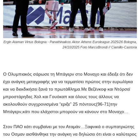
Ergin Ataman Virtus Bologna - Panathinaikos Aktor Athens Euroleague 2025/26 Bologna,
24/10/2025 Foto MarcoBrondi // Ciamillo-Castoria
Ο Ολυμπιακός σάρωσε τη Μπάγερν στο Μοναχο και έδειξε ότι δεν
έχει ανάγκη μεταγραφής για να τερματίσει πρώτος στην ευρωλίγκα
και να διεκδικήσει ξανά το πρωτάθλημα.Με Βεζένκοφ και Ντόρσεϊ
μπροστάρηδες Χολ και Γουόκαπ και όλους τους άλλους να
ακολουθούν συγχρονισμένα “εριξε” 25 πόντους(96-71)την
Μπάγερν,κάτι που ελάχιστοι μπορούν να κάνουν στο Μοναχο…
Στον ΠΑΟ κάτι συμβαίνει με τον Αταμάν…Ξαφνικά ο συμπατριώτης
του Οσμαν αισθάνθηκε την ανάγκη να δηλώσει ότι είναι ο καλύτερος