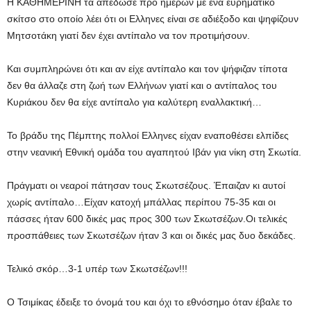
Η ΚΑΘΗΜΕΡΙΝΗ τα απέδωσε προ ημερών με ένα ευρηματικό
σκίτσο στο οποίο λέει ότι οι Ελληνες είναι σε αδιέξοδο και ψηφίζουν
Μητσοτάκη γιατί δεν έχει αντίπαλο να τον προτιμήσουν.
Και συμπληρώνει ότι και αν είχε αντίπαλο και τον ψήφιζαν τίποτα
δεν θα άλλαζε στη ζωή των Ελλήνων γιατί και ο αντίπαλος του
Κυριάκου δεν θα είχε αντίπαλο για καλύτερη εναλλακτική…
Το βράδυ της Πέμπτης πολλοί Ελληνες είχαν εναποθέσει ελπίδες
στην νεανική Εθνική ομάδα του αγαπητού Ιβάν για νίκη στη Σκωτία.
Πράγματι οι νεαροί πάτησαν τους Σκωτσέζους. Έπαιζαν κι αυτοί
χωρίς αντίπαλο…Είχαν κατοχή μπάλλας περίπου 75-35 και οι
πάσσες ήταν 600 δικές μας προς 300 των Σκωτσέζων.Οι τελικές
προσπάθειες των Σκωτσέζων ήταν 3 και οι δικές μας δυο δεκάδες.
Τελικό σκόρ…3-1 υπέρ των Σκωτσέζων!!!
Ο Τσιμίκας έδειξε το όνομά του και όχι το εθνόσημο όταν έβαλε το