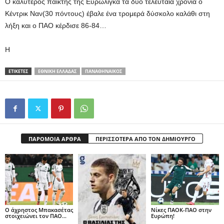
Ο καλύτερος παίκτης της Ευρωλίγκα τα δυο τελευταία χρόνια ο
Κέντρικ Ναν(30 πόντους) έβαλε ένα τρομερά δύσκολο καλάθι στη
λήξη και ο ΠΑΟ κέρδισε 86-84…
Η
ΕΤΙΚΕΤΕΣ
ΕΘΝΙΚΗ ΕΛΛΑΔΑΣ
ΠΑΝΑΘΗΝΑΙΚΟΣ
ΠΑΡΟΜΟΙΑ ΑΡΘΡΑ
ΠΕΡΙΣΣΟΤΕΡΑ ΑΠΟ ΤΟΝ ΔΗΜΙΟΥΡΓΟ
Ο άχρηστος Μπακασέτας
Νίκες ΠΑΟΚ-ΠΑΟ στην
στοιχειώνει τον ΠΑΟ…
Ευρώπη!