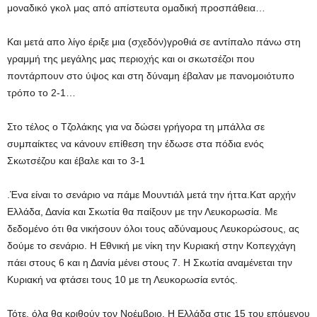
μοναδικό γκολ μας από απίστευτα ομαδική προσπάθεια…
Και μετά απο λίγο έριξε μια (σχεδόν)γροθιά σε αντίπαλο πάνω στη
γραμμή της μεγάλης μας περιοχής και οι σκωτσέζοι που
ποντάρπουν στο ύψος και στη δύναμη έβαλαν με πανομοιότυπο
τρόπο το 2-1…
Στο τέλος ο Τζολάκης για να δώσει γρήγορα τη μπάλλα σε
συμπαίκτες να κάνουν επίθεση την έδωσε στα πόδια ενός
Σκωτσέζου και έβαλε και το 3-1
.Ένα είναι το σενάριο να πάμε Μουντιάλ μετά την ήττα.Κατ αρχήν
Ελλάδα, Δανία και Σκωτία θα παίξουν με την Λευκορωσία. Με
δεδομένο ότι θα νικήσουν όλοι τους αδύναμους Λευκορώσους, ας
δούμε το σενάριο. Η Εθνική με νίκη την Κυριακή στην Κοπεγχάγη
πάει στους 6 και η Δανία μένει στους 7. Η Σκωτία αναμένεται την
Κυριακή να φτάσει τους 10 με τη Λευκορωσία εντός.
Τότε, όλα θα κριθούν τον Νοέμβριο. Η Ελλάδα στις 15 του επόμενου