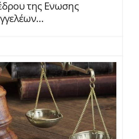
έδρου της Ενωσης
αγγελέων…