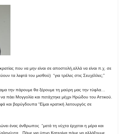
κρατίας που να μην είναι σε αποστολή,αλλά να είναι π.χ. σε
ύουν τα λεφτά του μισθού) “για τρέλες στις Σευχέλλες;”
 αμα την πάρουμε θα ξέρουμε τη μαύρη μας την τύφλα…
να πάει Μογγολία και πετάχτηκε μέχρι Ηρώδου του Αττικού.
σοφά και βαρύγδουπα “Είμαι κρατική λειτουργός σε
ώνει ένας άνθρωπος “μετά τη νύχτα έρχεται η μέρα και
.Καληνύχτα…Πάμε για ύπνο Κατερίνα,πάμε να αλλάξουμε …