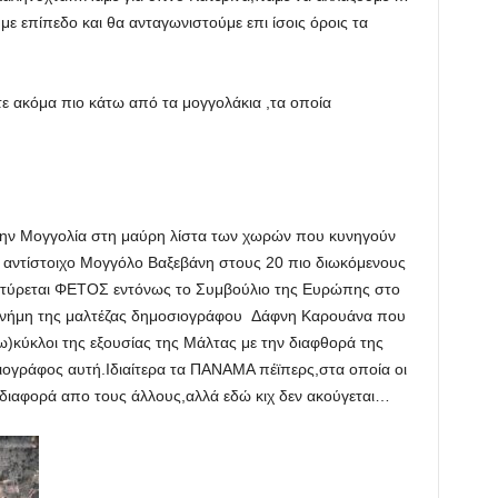
υμε επίπεδο και θα ανταγωνιστούμε επι ίσοις όροις τα
τε ακόμα πιο κάτω από τα μογγολάκια ,τα οποία
ς την Μογγολία στη μαύρη λίστα των χωρών που κυνηγούν
ν αντίστοιχο Μογγόλο Βαξεβάνη στους 20 πιο διωκόμενους
ρτύρεται ΦΕΤΟΣ εντόνως το Συμβούλιο της Ευρώπης στο
 μνήμη της μαλτέζας δημοσιογράφου Δάφνη Καρουάνα που
ω)κύκλοι της εξουσίας της Μάλτας με την διαφθορά της
ογράφος αυτή.Ιδιαίτερα τα ΠΑΝΑΜΑ πέϊπερς,στα οποία οι
ε διαφορά απο τους άλλους,αλλά εδώ κιχ δεν ακούγεται…