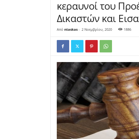
κεραυνοί του Προ
Γ
ι
Δικαστών και Εισ
ά
ν
Από
ntaskas
-
2 Νοεμβρίου, 2020
1886
ν
η
ς
Ν
τ
ά
σ
κ
α
ς