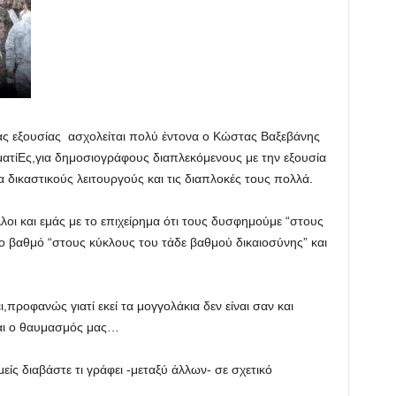
ας εξουσίας ασχολείται πολύ έντονα ο Κώστας Βαξεβάνης
ρηματίΕς,για δημοσιογράφους διαπλεκόμενους με την εξουσία
α δικαστικούς λειτουργούς και τις διαπλοκές τους πολλά.
οι και εμάς με το επιχείρημα ότι τους δυσφημούμε “στους
το βαθμό “στους κύκλους του τάδε βαθμού δικαιοσύνης” και
,προφανώς γιατί εκεί τα μογγολάκια δεν είναι σαν και
και ο θαυμασμός μας…
είς διαβάστε τι γράφει -μεταξύ άλλων- σε σχετικό