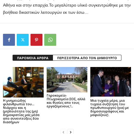
Αθήνα και στην επαρχία.Το μεγαλύτερο υλικό συγκεντρώθηκε με την
βοήθεια δικαστικών λειτουργών εκ των έσω…
ΠΑΡΟΜΟΙΑ ΑΡΘΡΑ
ΠΕΡΙΣΣΟΤΕΡΑ ΑΠΟ ΤΟΝ ΔΗΜΙΟΥΡΓΟ
Γηροκομείο-
Πτωχοκομείο:ΣΟΣ, αλλά
Η μνημειώδης
Μια τυχαία μέρα, μια
και θυσίες απο τους
φιλανθρωπία του…
τυχαία συζήτηση του
εργαζόμενους !..
Νιάρχου και η
πρωθυπουργού (για) με
(μη)ποιότητα της (μη)
δημοσιογράφους και
δημοκρατίας μας μέσα
μαφιόζους!.
απο συνεντεύξεις δύο
διασήμων