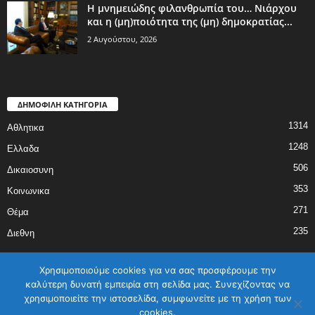
Η μνημειώδης φιλανθρωπία του… Νιάρχου
και η (μη)ποιότητα της (μη) δημοκρατίας...
2 Αυγούστου, 2026
ΔΗΜΟΦΙΛΗ ΚΑΤΗΓΟΡΙΑ
1314
Αθλητικα
1248
Ελλαδα
506
Δικαιοσυνη
353
Κοινωνικα
271
Θέμα
235
Διεθνη
Χρησιμοποιούμε cookies για να σας προσφέρουμε την
καλύτερη δυνατή εμπειρία στη σελίδα μας. Συνεχίζοντας να
χρησιμοποιείτε την ιστοσελίδα, συμφωνείτε με τη χρήση των
ΑΡΧΙΚΗ
ΕΛΛΑΔΑ
ΔΙΕΘΝΗ
ΔΙΚΑΙΟΣΥΝΗ
ΑΘΛΗΤΙΚΑ
cookies.