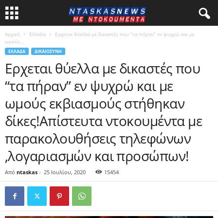
Αρχική
Ελλαδα
Eρχεται θύελλα με δικαστές που “τα πήραν” εν ψυχρώ και με
ωμούς...
ΕΛΛΑΔΑ
ΔΙΚΑΙΟΣΥΝΗ
Eρχεται θύελλα με δικαστές που
“τα πήραν” εν ψυχρώ και με
ωμούς εκβιασμούς στήθηκαν
δίκες!Απίστευτα ντοκουμέντα με
παρακολουθήσεις τηλεφώνων
,λογαριασμών και προσώπων!
Από
ntaskas
-
25 Ιουλίου, 2020
15454