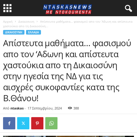
Αρχική
Δικαιοσυνη
Απίστευτα μαθήματα… φασισμού απο τον ‘Αδωνη και απίστευτα
χαστούκια απο τη Δικαιοσύνη...
ΔΙΚΑΙΟΣΥΝΗ
ΕΛΛΑΔΑ
Απίστευτα μαθήματα… φασισμού
απο τον ‘Αδωνη και απίστευτα
χαστούκια απο τη Δικαιοσύνη
στην ηγεσία της ΝΔ για τις
αισχρές συκοφαντίες κατα της
Β.Θάνου!
Από
ntaskas
-
17 Σεπτεμβρίου, 2024
388