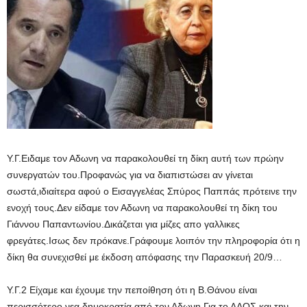
Υ.Γ.Ειδαμε τον Αδωνη να παρακολουθεί τη δίκη αυτή των πρώην
συνεργατών του.Προφανώς για να διαπιστώσει αν γίνεται
σωστά,ιδιαίτερα αφού ο Εισαγγελέας Σπύρος Παππάς πρότεινε την
ενοχή τους.Δεν είδαμε τον Αδωνη να παρακολουθεί τη δίκη του
Γιάννου Παπαντωνίου.Δικάζεται για μίζες απο γαλλικες
φρεγάτες.Ισως δεν πρόκανε.Γράφουμε λοιπόν την πληροφορία ότι η
δίκη θα συνεχισθεί με έκδοση απόφασης την Παρασκευή 20/9…
Υ.Γ.2 Είχαμε και έχουμε την πεποίθηση ότι η Β.Θάνου είναι
περισσότερο νεα δημοκρατία από τον Αδωνη.Για το ΛΑΟΣ και την