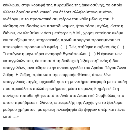
κύκλωμα, στην κορυφή της πυραμίδας της Δικαιοσύνης, το οποίο
άλλοτε δρούσε από κοινού και άλλοτε αλληλοϋπονομευόταν,
ανάλογα με το προσωπικό συμφέρον του κάθε μέλους του. Η
αίσθηση ασυδοσίας και παντοδυναμίας ήταν τόσο μεγάλη, ώστε η
Θάνου, αν αληθεύουν όσα μετέφερε η Δ.Μ., χρησιμοποίησε ακόμα
και το αξίωμα της υπηρεσιακής πρωθυπουργού προκειμένου να
αποκομίσει προσωπικά οφέλη. (…) Πώς στήθηκε ο εκβιασμός (…)
Τι απέγινε η μηνυτήρια αναφορά Βγενόπουλου (…) Η έρευνα των
καταγγελιών του, έπειτα από τη διαδοχική “εξαίρεση” ενός ή δύο
εισαγγελέων, ανατέθηκε στην αντεισαγγελέα του Αρείου Πάγου Άννα
Ζαΐρη. Η Ζαΐρη, πρόσωπο της επιρροής Θάνου, όπως λένε
εισαγγελικές πηγές, αρχειοθέτησε τη μηνυτήρια αναφορά με σπουδή
που προκάλεσε πολλά ερωτήματα, μέσα σε μόλις 5 ημέρες! Στη
συνέχεια τοποθετήθηκε από το Ανώτατο Δικαστικό Συμβούλιο, στο
οποίο προήδρευε η Θάνου, επικεφαλής της Αρχής για το ξέπλυμα
μαύρου χρήματος, με οριακή πλειοψηφία έξι ψήφων υπέρ και πέντε
κατά …»