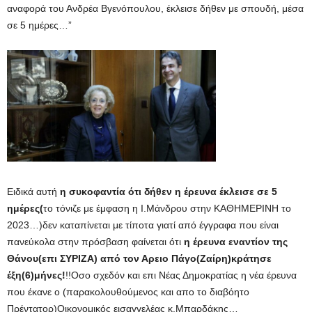
αναφορά του Ανδρέα Βγενόπουλου, έκλεισε δήθεν με σπουδή, μέσα
σε 5 ημέρες…”
Ειδικά αυτή
η συκοφαντία ότι δήθεν η έρευνα έκλεισε σε 5
ημέρες(
το τόνιζε με έμφαση η Ι.Μάνδρου στην ΚΑΘΗΜΕΡΙΝΗ το
2023…)δεν καταπίνεται με τίποτα γιατί από έγγραφα που είναι
πανεύκολα στην πρόσβαση φαίνεται ότι
η έρευνα εναντίον της
Θάνου(επι ΣΥΡΙΖΑ) από τον Αρειο Πάγο(Ζαίρη)κράτησε
έξη(6)μήνες!
!!Οσο σχεδόν και επι Νέας Δημοκρατίας η νέα έρευνα
που έκανε ο (παρακολουθούμενος και απο το διαβόητο
Πρέντατορ)Οικονομικός εισαγγελέας κ.Μπαρδάκης…