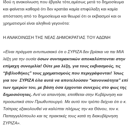
Ιδού η ανακοίνωση που έβγαλε τότε,αμέσως μετά το δημοσίευμα
και φαίνεται καθαρά ότι δεν κρατάει καμία επιφύλαξη και καμία
απόσταση από το δημοσίευμα και θεωρεί ότι οι εκβιασμοί και οι
χρηματισμοί είναι αληθινά γεγονότα:
Η ΑΝΑΚΟΙΝΩΣΗ ΤΗΣ ΝΕΑΣ ΔΗΜΟΚΡΑΤΙΑΣ ΤΟΥ ΑΔΩΝΗ
«Είναι πράγματι εντυπωσιακό ότι ο ΣΥΡΙΖΑ δεν βρίσκει να πει ΜΙΑ
λέξη για την ουσία
όσων συνταρακτικών αποκαλύπτονται στην
επίμαχη συνομιλία! Ούτε μια λέξη, για τους εκβιασμούς, τις
“βιβλιοθήκες” τους χρηματισμούς που περιγράφονται! Ίσως
για τον ΣΥΡΙΖΑ όλα αυτά να αποτελούσαν “κανονικότητα” επί
των ημερών του, με βάση όσα έρχονται συνεχώς στο φως της
δημοσιότητας.
Αντί να απαντήσει, επιτίθεται στην Κυβέρνηση και
προσωπικά στον Πρωθυπουργό. Με αυτό τον τρόπο δείχνει ότι ο κ.
Τσίπρας εξακολουθεί να καλύπτει πλήρως την κα Θάνου, τον κ.
Παπαγγελόπουλο και τις πρακτικές τους κατά τη διακυβέρνηση
ΣΥΡΙΖΑ».