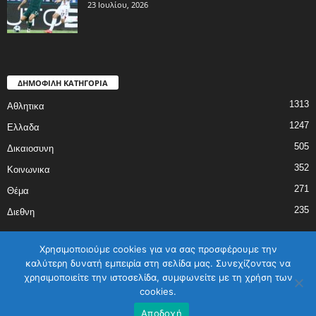
23 Ιουλίου, 2026
ΔΗΜΟΦΙΛΗ ΚΑΤΗΓΟΡΙΑ
1313
Αθλητικα
1247
Ελλαδα
505
Δικαιοσυνη
352
Κοινωνικα
271
Θέμα
235
Διεθνη
Χρησιμοποιούμε cookies για να σας προσφέρουμε την
καλύτερη δυνατή εμπειρία στη σελίδα μας. Συνεχίζοντας να
χρησιμοποιείτε την ιστοσελίδα, συμφωνείτε με τη χρήση των
ΑΡΧΙΚΗ
ΕΛΛΑΔΑ
ΔΙΕΘΝΗ
ΔΙΚΑΙΟΣΥΝΗ
ΑΘΛΗΤΙΚΑ
cookies.
ΚΟΙΝΩΝΙΚΑ
ΓΥΝΑΙΚΑ
ΕΠΙΚΟΙΝΩΝΙΑ
Όροι χρήσης
Αποδοχή