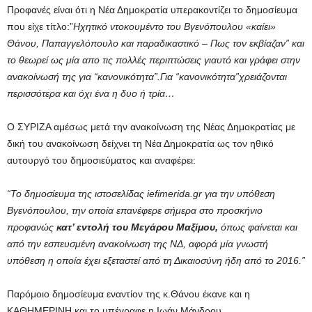
Προφανές είναι ότι η Νέα Δημοκρατία υπερακοντίζει το δημοσίευμα
που είχε τίτλο:”
Ηχητικό ντοκουμέντο του Βγενόπουλου «καίει»
Θάνου, Παπαγγελόπουλο και παραδικαστικό – Πως τον εκβίαζαν” και
το θεωρεί ως μία απο τις πολλές περιπτώσεις γιαυτό και γράφει στην
ανακοίνωσή της για “κανονικότητα”.Για “κανονικότητα”χρειάζονται
περισσότερα και όχι ένα η δυο ή τρία…
Ο ΣΥΡΙΖΑ αμέσως μετά την ανακοίνωση της Νέας Δημοκρατίας με
δική του ανακοίνωση δείχνει τη Νέα Δημοκρατία ως τον ηθικό
αυτουργό του δημοσιεύματος και αναφέρει:
“Το δημοσίευμα της ιστοσελίδας iefimerida.gr για την υπόθεση
Βγενόπουλου, την οποία επανέφερε σήμερα στο προσκήνιο
προφανώς
κατ’ εντολή του Μεγάρου Μαξίμου,
όπως φαίνεται και
από την εσπευσμένη ανακοίνωση της ΝΔ, αφορά μία γνωστή
υπόθεση η οποία έχει εξεταστεί από τη Δικαιοσύνη ήδη από το 2016.”
Παρόμοιο δημοσίευμα εναντίον της κ.Θάνου έκανε και η
ΚΑΘΗΜΕΡΙΝΗ και το υπέγραφε η Ιωάν Μάνδρου.