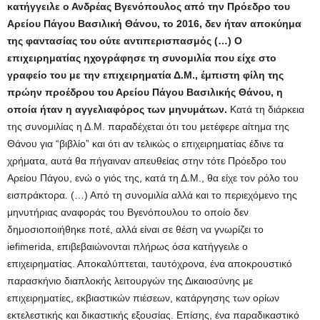
κατήγγειλε ο Ανδρέας Βγενόπουλος από την Πρόεδρο του
Αρείου Πάγου Βασιλική Θάνου, το 2016, δεν ήταν αποκύημα
της φαντασίας του ούτε αντιπερισπασμός (…) Ο
επιχειρηματίας ηχογράφησε τη συνομιλία που είχε στο
γραφείο του με την επιχειρηματία Δ.Μ., έμπιστη φίλη της
πρώην προέδρου του Αρείου Πάγου Βασιλικής Θάνου, η
οποία ήταν η αγγελιαφόρος των μηνυμάτων.
Κατά τη διάρκεια
της συνομιλίας η Δ.Μ. παραδέχεται ότι του μετέφερε αίτημα της
Θάνου για “βιβλίο” και ότι αν τελικώς ο επιχειρηματίας έδινε τα
χρήματα, αυτά θα πήγαιναν απευθείας στην τότε Πρόεδρο του
Αρείου Πάγου, ενώ ο γιός της, κατά τη Δ.Μ., θα είχε τον ρόλο του
εισπράκτορα. (…) Από τη συνομιλία αλλά και το περιεχόμενο της
μηνυτήριας αναφοράς του Βγενόπουλου το οποίο δεν
δημοσιοποιήθηκε ποτέ, αλλά είναι σε θέση να γνωρίζει το
iefimerida, επιβεβαιώνονται πλήρως όσα κατήγγειλε ο
επιχειρηματίας. Αποκαλύπτεται, ταυτόχρονα, ένα αποκρουστικό
παρασκήνιο διαπλοκής λειτουργών της Δικαιοσύνης με
επιχειρηματίες, εκβιαστικών πιέσεων, κατάργησης των ορίων
εκτελεστικής και δικαστικής εξουσίας. Επίσης, ένα παραδικαστικό