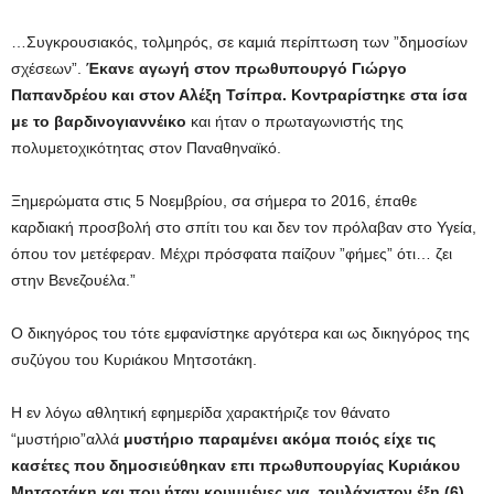
…Συγκρουσιακός, τολμηρός, σε καμιά περίπτωση των ”δημοσίων
σχέσεων”.
Έκανε αγωγή στον πρωθυπουργό Γιώργο
Παπανδρέου και στον Αλέξη Τσίπρα. Κοντραρίστηκε στα ίσα
με το βαρδινογιαννέικο
και ήταν ο πρωταγωνιστής της
πολυμετοχικότητας στον Παναθηναϊκό.
Ξημερώματα στις 5 Νοεμβρίου, σα σήμερα το 2016, έπαθε
καρδιακή προσβολή στο σπίτι του και δεν τον πρόλαβαν στο Υγεία,
όπου τον μετέφεραν. Μέχρι πρόσφατα παίζουν ”φήμες” ότι… ζει
στην Βενεζουέλα.”
Ο δικηγόρος του τότε εμφανίστηκε αργότερα και ως δικηγόρος της
συζύγου του Κυριάκου Μητσοτάκη.
Η εν λόγω αθλητική εφημερίδα χαρακτήριζε τον θάνατο
“μυστήριο”αλλά
μυστήριο παραμένει ακόμα ποιός είχε τις
κασέτες που δημοσιεύθηκαν επι πρωθυπουργίας Κυριάκου
Μητσοτάκη και που ήταν κρυμμένες για ,τουλάχιστον έξη (6)