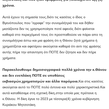
χρόνια.
Αυτά έχουν τη σημασία τους,διότι τις κασέτες ο ίδιος ο
Βγενόπουλος που “εγραφε” την συνομιλήτριά του και δήθεν
μεσάζοντα δεν τις χρησιμοποίησε ποτέ αφενός διότι φαίνεται
καθαρά στο περιεχόμενό τους ότι προσπαθούσε να πάρει απο τη
συνομιλήτρια έστω και μια φράση ότι η Θάνου ζητά χρήματα ή
χρηματίζεται και αφετέρου ακούγεται καθαρά ότι αντι της φράσης
αυτής πήρε την απαντηση ότι ΠΟΤΕ δεν ζήτησε και δεν πήρε
χρήματα.
Παρακολουθουμε δημοσιογραφικά πολλά χρόνια την κ.Θάνου
και δεν ενεπλάκη ΠΟΤΕ σε υποθέσεις
εκβιασμών,χρηματισμών και άλλα παρόμοια.
Και στις κασέτες
ακούγεται αυτό το ΠΟΤΕ πολύ έντονα και πολύ χαρακτηριστικά.Και
αυτά καταθέσαμε στη σχετική δίκη,στην οποία μας πρότεινε η
κ.Θάνου. Η δίκη έγινε το 2023 με τέσσερα(4) χρόνια κυβέρνηση
Κυριάκου Μητσοτάκη.