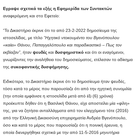
Εγραψε σχετικά τα εξής η Εφημερίδα των Συντακτών
αναφερόμενη και στο Εφετείο:
“Το Δικαστήριο έκρινε ότι το από 23-2-2022 δημοσίευμα της
ιστοσελίδας, με τίτλο
“Ηχητικό ντοκουμέντο του Βγενόπουλου
«καίει» Θάνου, Παπαγγελόπουλο και παραδικαστικό – Πως τον
εκβίαζαν”
, ήταν
ψευδές
και
δυσφημιστικό
και ότι οι εναγόμενοι,
γνωρίζοντες την αναλήθεια του δημοσιεύματος, ετέλεσαν το αδίκημα
της
συκοφαντικής δυσφήμησης.
Ειδικότερα, το Δικαστήριο έκρινε ότι το δημοσίευμα ήταν ψευδές,
τόσο κατά το μέρος που παρουσίαζε ότι από την ηχητική συνομιλία
(την οποία εμφάνισε η ιστοσελίδα μετά από έξι (6) χρόνια)
προέκυπτε δήθεν ότι η Βασιλική Θάνου, είχε αποστείλει μία «φίλη»
της, για να ζητήσει ανταλλάγματα από τον ελεγχόμενο τότε (2016)
από την Ελληνική Δικαιοσύνη επιχειρηματία Ανδρέα Βγενόπουλο,
όσο και κατά το μέρος που παρουσίαζε ότι η ποινική έρευνα, η
οποία διενεργήθηκε σχετικά με την από 11-5-2016 μηνυτήρια