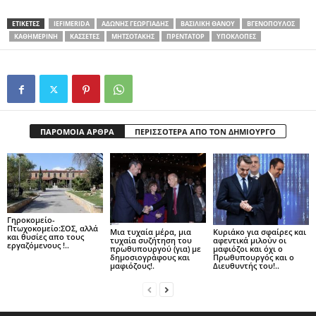
ΕΤΙΚΕΤΕΣ
IEFIMERIDA
ΑΔΩΝΗΣ ΓΕΩΡΓΙΑΔΗΣ
ΒΑΣΙΛΙΚΗ ΘΆΝΟΥ
ΒΓΕΝΌΠΟΥΛΟΣ
ΚΑΘΗΜΕΡΙΝΗ
ΚΑΣΣΈΤΕΣ
ΜΗΤΣΟΤΑΚΗΣ
ΠΡΈΝΤΑΤΟΡ
ΥΠΟΚΛΟΠΈΣ
ΠΑΡΟΜΟΙΑ ΑΡΘΡΑ
ΠΕΡΙΣΣΟΤΕΡΑ ΑΠΟ ΤΟΝ ΔΗΜΙΟΥΡΓΟ
Γηροκομείο-
Πτωχοκομείο:ΣΟΣ, αλλά
Μια τυχαία μέρα, μια
Kυριάκο για σφαίρες και
και θυσίες απο τους
τυχαία συζήτηση του
αφεντικά μιλούν οι
εργαζόμενους !..
πρωθυπουργού (για) με
μαφιόζοι και όχι o
δημοσιογράφους και
Πρωθυπουργός και o
μαφιόζους!.
Διευθυντής του!..