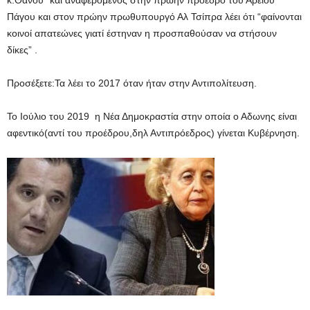
κ.Θάνου” και αναφερόμενος στην πρώην πρόεδρο του Αρείου
Πάγου και στον πρώην πρωθυπουργό Αλ Τσίπρα λέει ότι “φαίνονται
κοινοί απατεώνες γιατί έστηναν η προσπαθούσαν να στήσουν
δίκες” .
Προσέξετε:Τα λέει το 2017 όταν ήταν στην Αντιπολίτευση.
Το Ιούλιο του 2019 η Νέα Δημοκραστία στην οποία ο Αδωνης είναι
αφεντικό(αντί του προέδρου,δηλ Αντιπρόεδρος) γίνεται Κυβέρνηση.