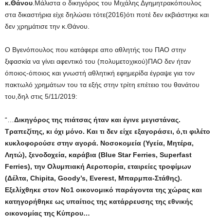
κ.Θάνου
.Μάλιστα ο δικηγόρος του Μιχάλης Δγημητρακόπουλος
στα δικαστήρια είχε δηλώσει τότε(2016)ότι ποτέ δεν εκβιάστηκε και
δεν χρημάτισε την κ.Θάνου.
Ο Βγενόπουλος που κατάφερε απο αθλητής του ΠΑΟ στην
ξιφασκία να γίνει αφεντικό του (πολυμετοχικού)ΠΑΟ δεν ήταν
όποιος-όποιος και γνωστή αθλητική εφημερίδα έγραψε για τον
πακτωλό χρημάτων του τα εξής στην τρίτη επέτειο του θανάτου
του,δηλ στις 5/11/2019:
“…
Δικηγόρος της πιάτσας ήταν και έγινε μεγιστάνας.
Τραπεζίτης, κι όχι μόνο. Και τι δεν είχε εξαγοράσει, ό,τι φιλέτο
κυκλοφορούσε στην αγορά. Νοσοκομεία (Υγεία, Μητέρα,
Λητώ), ξενοδοχεία, καράβια (Blue Star Ferries, Superfast
Ferries), την Ολυμπιακή Αεροπορία, εταιρείες τροφίμων
(Δέλτα, Chipita, Goody’s, Everest, Μπαρμπα-Στάθης).
Εξελίχθηκε στον Νο1 οικονομικό παράγοντα της χώρας και
κατηγορήθηκε ως υπαίτιος της κατάρρευσης της εθνικής
οικονομίας της Κύπρου…