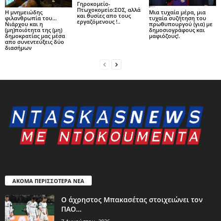
Γηροκομείο-
Πτωχοκομείο:ΣΟΣ, αλλά
Η μνημειώδης
Μια τυχαία μέρα, μια
και θυσίες απο τους
φιλανθρωπία του…
τυχαία συζήτηση του
εργαζόμενους !..
Νιάρχου και η
πρωθυπουργού (για) με
(μη)ποιότητα της (μη)
δημοσιογράφους και
δημοκρατίας μας μέσα
μαφιόζους!.
απο συνεντεύξεις δύο
διασήμων
ΑΚΟΜΑ ΠΕΡΙΣΣΟΤΕΡΑ ΝΕΑ
Ο άχρηστος Μπακασέτας στοιχειώνει τον
ΠΑΟ…