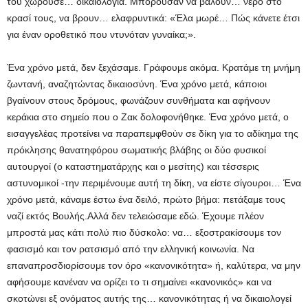
του χωρούσε… δικαιολογία. Μπορούσαν να βάλουν… νερό στο
κρασί τους, να βρουν… ελαφρυντικά: «Έλα μωρέ… Πώς κάνετε έτσι
για έναν οροθετικό που ντυνόταν γυναίκα;».
Ένα χρόνο μετά, δεν ξεχάσαμε. Γράφουμε ακόμα. Κρατάμε τη μνήμη
ζωντανή, αναζητώντας δικαιοσύνη. Ένα χρόνο μετά, κάποιοι
βγαίνουν στους δρόμους, φωνάζουν συνθήματα και αφήνουν
κεράκια στο σημείο που ο Ζακ δολοφονήθηκε. Ένα χρόνο μετά, ο
εισαγγελέας προτείνει να παραπεμφθούν σε δίκη για το αδίκημα της
πρόκλησης θανατηφόρου σωματικής βλάβης οι δύο φυσικοί
αυτουργοί (ο καταστηματάρχης και ο μεσίτης) και τέσσερις
αστυνομικοί -την περιμένουμε αυτή τη δίκη, να είστε σίγουροι… Ένα
χρόνο μετά, κάναμε έστω ένα δειλό, πρώτο βήμα: πετάξαμε τους
ναζί εκτός Βουλής.Αλλά δεν τελειώσαμε εδώ. Έχουμε πλέον
μπροστά μας κάτι πολύ πιο δύσκολο: να… εξοστρακίσουμε τον
φασισμό και τον ρατσισμό από την ελληνική κοινωνία. Να
επαναπροσδιορίσουμε τον όρο «κανονικότητα» ή, καλύτερα, να μην
αφήσουμε κανέναν να ορίζει το τι σημαίνει «κανονικός» και να
σκοτώνει εξ ονόματος αυτής της… κανονικότητας ή να δικαιολογεί