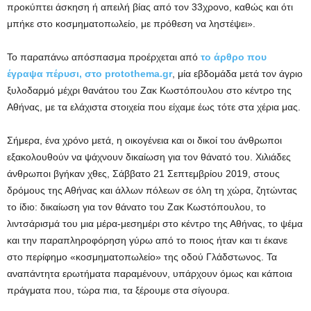
προκύπτει άσκηση ή απειλή βίας από τον 33χρονο, καθώς και ότι
μπήκε στο κοσμηματοπωλείο, με πρόθεση να ληστέψει».
Το παραπάνω απόσπασμα προέρχεται από
το άρθρο που
έγραψα πέρυσι, στο protothema.gr
, μία εβδομάδα μετά τον άγριο
ξυλοδαρμό μέχρι θανάτου του Ζακ Κωστόπουλου στο κέντρο της
Αθήνας, με τα ελάχιστα στοιχεία που είχαμε έως τότε στα χέρια μας.
Σήμερα, ένα χρόνο μετά, η οικογένεια και οι δικοί του άνθρωποι
εξακολουθούν να ψάχνουν δικαίωση για τον θάνατό του. Χιλιάδες
άνθρωποι βγήκαν χθες, Σάββατο 21 Σεπτεμβρίου 2019, στους
δρόμους της Αθήνας και άλλων πόλεων σε όλη τη χώρα, ζητώντας
το ίδιο: δικαίωση για τον θάνατο του Ζακ Κωστόπουλου, το
λιντσάρισμά του μια μέρα-μεσημέρι στο κέντρο της Αθήνας, το ψέμα
και την παραπληροφόρηση γύρω από το ποιος ήταν και τι έκανε
στο περίφημο «κοσμηματοπωλείο» της οδού Γλάδστωνος. Τα
αναπάντητα ερωτήματα παραμένουν, υπάρχουν όμως και κάποια
πράγματα που, τώρα πια, τα ξέρουμε στα σίγουρα.