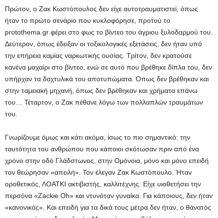
Πρώτον, ο Ζακ Κωστόπουλος δεν είχε αυτοτραυματιστεί, όπως
ήταν το πρώτο σενάριο που κυκλοφόρησε, προτού το
protothema.gr φέρει στο φως το βίντεο του άγριου ξυλοδαρμού του.
Δεύτερον, όπως έδειξαν οι τοξικολογικές εξετάσεις, δεν ήταν υπό
την επήρεια καμίας ναρκωτικής ουσίας. Τρίτον, δεν κρατούσε
κανένα μαχαίρι στο βίντεο, ενώ σε αυτό που βρέθηκε δίπλα του, δεν
υπήρχαν τα δαχτυλικά του αποτυπώματα. Όπως δεν βρέθηκαν και
στην ταμειακή μηχανή, όπως δεν βρέθηκαν και χρήματα επάνω
του… Τέταρτον, ο Ζακ πέθανε λόγω των πολλαπλών τραυμάτων
του.
Γνωρίζουμε όμως και κάτι ακόμα, ίσως το πιο σημαντικό: την
ταυτότητα του ανθρώπου που κάποιοι σκότωσαν πριν από ένα
χρόνο στην οδό Γλάδστωνος, στην Ομόνοια, μόνο και μόνο επειδή
τον θεώρησαν «απειλή». Τον έλεγαν Ζακ Κωστόπουλο. Ήταν
οροθετικός, ΛΟΑΤΚΙ ακτιβιστής, καλλιτέχνης. Είχε υιοθετήσει την
περσόνα «Zackie Oh» και ντυνόταν γυναίκα. Για κάποιους, δεν ήταν
«κανονικός». Και επειδή για τα δικά τους μέτρα δεν ήταν, ο θάνατός