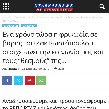
Αρχική
Δικαιοσυνη
Ενα χρόνο τώρα η φρικωδία σε βάρος του Ζακ Κωστόπουλου
στοιχειώνει...
ΔΙΚΑΙΟΣΥΝΗ
ΚΟΙΝΩΝΙΚΑ
Ενα χρόνο τώρα η φρικωδία σε
βάρος του Ζακ Κωστόπουλου
στοιχειώνει την κοινωνία μας και
τους “θεσμούς” της…
Από
ntaskas
-
22 Σεπτεμβρίου, 2019
2033
Αναδημοσιεύουμε και προσυπογράφουμε
το ΡΕΠΟΡΤΑΖ και λιγότερο άρθρο του